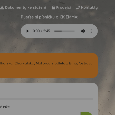
Dokumenty ke stažení
Prodejci
Kontakty
Pusťte si písničku o CK EMMA:
harska, Chorvatska, Mallorca s odlety z Brna, Ostravy
 níže.