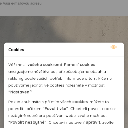
Cookies
Nutné cookies
Nutné cookies pomáhají, aby byla webová stránka
Vážíme si
vašeho soukromí
. Pomocí
cookies
použitelná tak, že umožní základní funkce jako navigace
analyzujeme návštěvnost, přizpůsobujeme obsah a
stránky a přístup k zabezpečeným sekcím webové stránky.
reklamy podle vašich potřeb. Informace o tom, k čemu
Webová stránka nemůže správně fungovat bez těchto
používáme jednotlivé cookies naleznete v možnosti
cookies.
“Nastavení”
.
Pokud souhlasíte s přijetím všech
cookies
, můžete to
Analytické cookies
potvrdit tlačítkem
“Povolit vše”
. Chcete-li povolit cookies
nezbytně nutné pro používání webu, zvolte možnost
Pomocí analytických cookies můžeme měřit návštěvnost
“Povolit nezbytné”
. Chcete-li nastavení
upravit
, zvolte
našeho webu, zdroje návštěv, výkon reklam a také jejich
Personální cookies