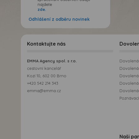
najdete
zde.
Odhlášení z odběru novinek
Kontaktujte nás
Dovole
EMMA Agency spol. s r.o.
Dovolená 
cestovní kancelář
Dovolená 
Kozí 10, 602 00 Brno
Dovolená
+420 542 214 343
Dovolená
emma@emma.cz
Dovolená 
Poznávací
Naši par