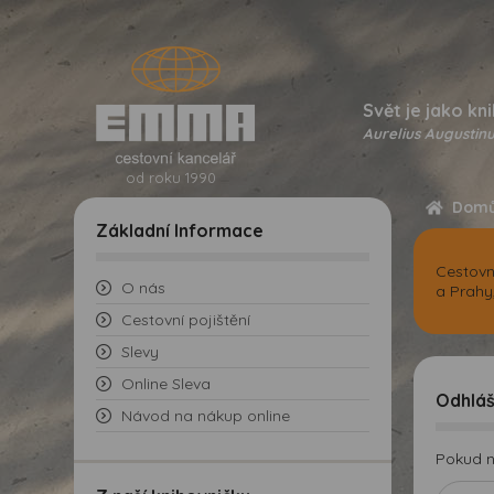
Svět je jako kni
Aurelius Augustinu
od roku 1990
Dom
Základní Informace
Cestovn
O nás
a Prahy
Cestovní pojištění
Slevy
Online Sleva
Odhláš
Návod na nákup online
Pokud n