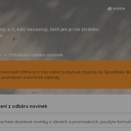
Home
ha, a ti, kdo necestují, četli jen první stránku.
s
ů
Odhlášení odběru novinek
í kancelář EMMA pro Vás nabízí pobytové zájezdy do Španělska, Bul
, poznávací a exotické zájezdy
ení z odběru novinek
echete dostávat novinky o slevách a promoakcích, použijte formulář