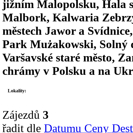
jižním Malopolsku, Hala st
Malbork, Kalwaria Zebrz
městech Jawor a Svídnice
Park Mużakowski, Solný d
Varšavské staré město, Z
chrámy v Polsku a na Ukr
Kołobrzeg
Lokality:
Leba
Sarbinowo
Zájezdů
3
řadit dle
Datumu
Ceny
Dest