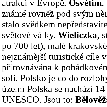
atrakcí v Evropě.
Osvětim
,
známé rovněž pod svým ně
stalo svědkem nepředstavite
světové války.
Wieliczka
, 
po 700 let), malé krakovské
nejznámější turistické cíle
přirovnávána k pohádkovém
soli. Polsko je co do rozlo
území Polska se nachází 1
UNESCO. Jsou to:
Bělověž