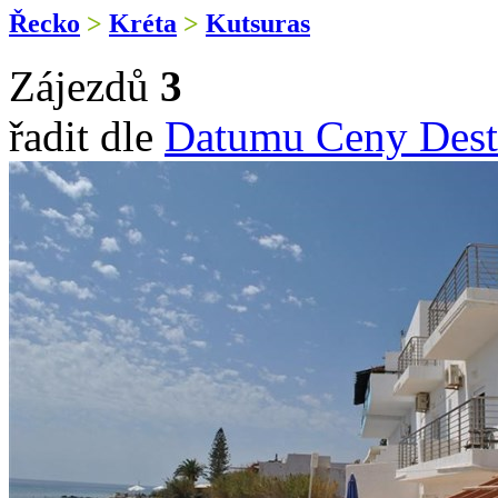
Řecko
>
Kréta
>
Kutsuras
Zájezdů
3
řadit dle
Datumu
Ceny
Dest