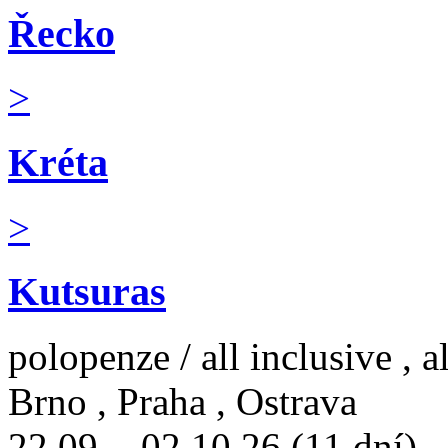
Řecko
>
Kréta
>
Kutsuras
polopenze / all inclusive , a
Brno , Praha , Ostrava
22.09. - 02.10.26 (11 dní)