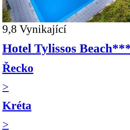
9,8
Vynikající
Hotel Tylissos Beach**
Řecko
>
Kréta
>