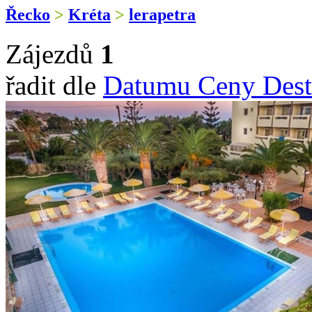
Řecko
>
Kréta
>
lerapetra
Zájezdů
1
řadit dle
Datumu
Ceny
Dest