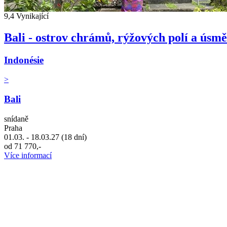
9,4
Vynikající
Bali - ostrov chrámů, rýžových polí a úsm
Indonésie
>
Bali
snídaně
Praha
01.03. - 18.03.27 (18 dní)
od 71 770,-
Více informací