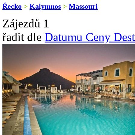
Řecko
>
Kalymnos
>
Massouri
Zájezdů
1
řadit dle
Datumu
Ceny
Dest