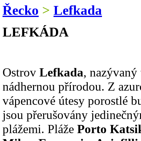
Řecko
>
Lefkada
LEFKÁDA
Ostrov
Lefkada
, nazývaný
nádhernou přírodou. Z azur
vápencové útesy porostlé b
jsou přerušovány jedinečný
plážemi. Pláže
Porto Katsik