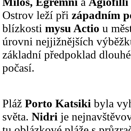
Milos, Egremni
a
Agiofilli
Ostrov leží při
západním p
blízkosti
mysu Actio
u měs
úrovni nejjižnějších výběž
základní předpoklad dlouh
počasí.
Pláž
Porto Katsiki
byla vyh
světa.
Nidri
je nejnavštěvov
tu oblázkové pláže s průzr