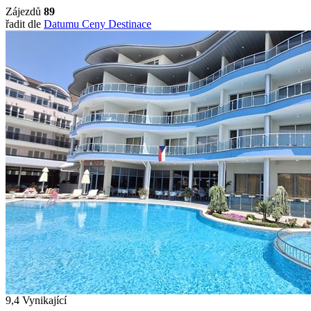
Zájezdů
89
řadit dle
Datumu
Ceny
Destinace
9,4
Vynikající