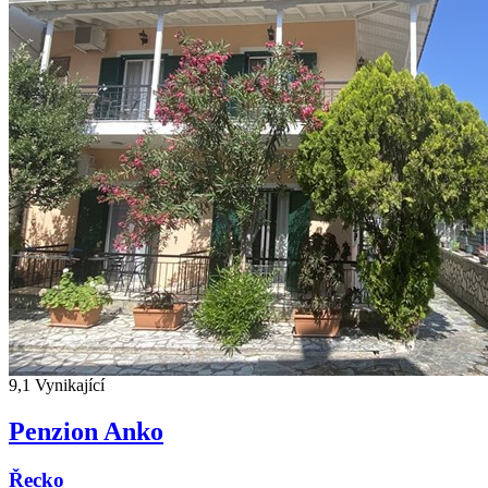
9,1
Vynikající
Penzion Anko
Řecko