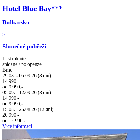
Hotel Blue Bay***
Bulharsko
>
Slunečné pobřeží
Last minute
snídaně / polopenze
Brno
29.08. - 05.09.26 (8 dní)
14 990,-
od 9 990,-
05.09. - 12.09.26 (8 dní)
14 990,-
od 9 990,-
15.08. - 26.08.26 (12 dní)
20 990,-
od 12 990,-
Více informací