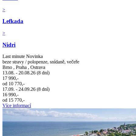
>
Lefkada
>
Nidri
Last minute
Novinka
beze stravy / polopenze, snídaně, večeře
Brno , Praha , Ostrava
13.08. - 20.08.26 (8 dní)
17 990,-
od 10 770,-
17.09. - 24.09.26 (8 dní)
16 990,-
od 15 770,-
Více informací