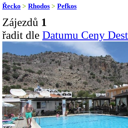
Řecko
>
Rhodos
>
Pefkos
Zájezdů
1
řadit dle
Datumu
Ceny
Dest