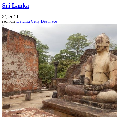
Srí Lanka
Zájezdů
1
řadit dle
Datumu
Ceny
Destinace