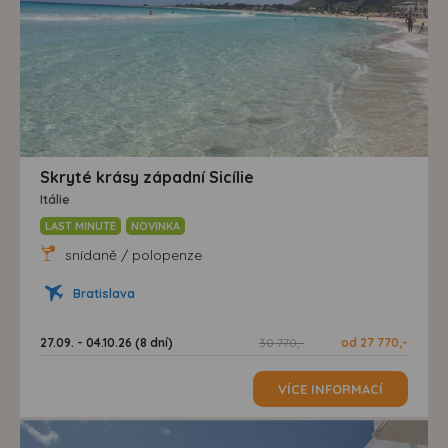
Skryté krásy západní Sicílie
Itálie
LAST MINUTE
NOVINKA
snídaně / polopenze
Bratislava
27.09. - 04.10.26 (8 dní)
30 770,-
od 27 770,-
VÍCE INFORMACÍ