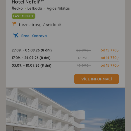
Hotel Nefeli***
Řecko
>
Lefkada
>
Agios Nikitas
LAST MINUTE
beze stravy / snídaně
Brno , Ostrava
27.08. - 03.09.26 (8 dní)
20 990,-
od 15 770,-
17.09. - 24.09.26 (8 dní)
17 990,-
od 14 770,-
03.09. - 10.09.26 (8 dní)
19 990,-
od 15 770,-
VÍCE INFORMACÍ