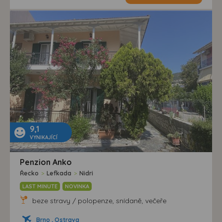
9,1
VYNIKAJÍCÍ
Penzion Anko
Řecko
>
Lefkada
>
Nidri
LAST MINUTE
NOVINKA
beze stravy / polopenze, snídaně, večeře
Brno , Ostrava