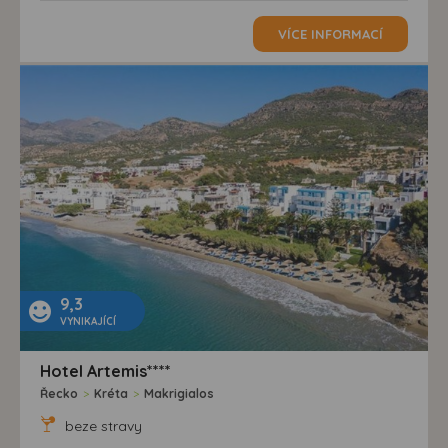
VÍCE INFORMACÍ
9,3
VYNIKAJÍCÍ
Hotel Artemis****
Řecko
>
Kréta
>
Makrigialos
beze stravy