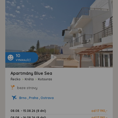
10
VYNIKAJÍCÍ
Apartmány Blue Sea
Řecko
>
Kréta
>
Kutsuras
beze stravy
Brno , Praha , Ostrava
08.08. - 15.08.26 (8 dní)
od 17 190,-
09.08. - 16.08.26 (8 dní)
od 17 190,-