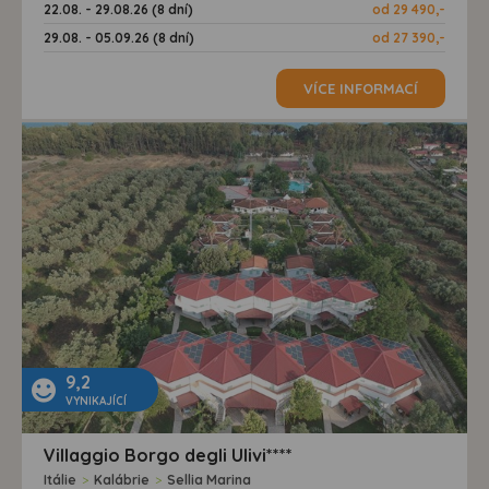
22.08. - 29.08.26 (8 dní)
od 29 490,-
29.08. - 05.09.26 (8 dní)
od 27 390,-
VÍCE INFORMACÍ
9,2
VYNIKAJÍCÍ
Villaggio Borgo degli Ulivi****
Itálie
>
Kalábrie
>
Sellia Marina