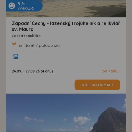
9,5
VYNIKAJÍCÍ
Západní Čechy - lázeňský trojúhelník a relikviář
sv. Maura
Česká republika
snídaně / polopenze
24.09. - 27.09.26 (4 dny)
od 7 590,-
VÍCE INFORMACÍ