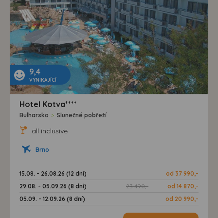
9,4
VYNIKAJÍCÍ
Hotel Kotva****
Bulharsko
>
Slunečné pobřeží
all inclusive
Brno
15.08. - 26.08.26 (12 dní)
od 37 990,-
29.08. - 05.09.26 (8 dní)
23 490,-
od 14 870,-
05.09. - 12.09.26 (8 dní)
od 20 990,-