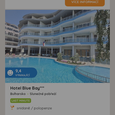
VÍCE INFORMACÍ
9,4
VYNIKAJÍCÍ
Hotel Blue Bay***
Bulharsko
>
Slunečné pobřeží
LAST MINUTE
snídaně / polopenze