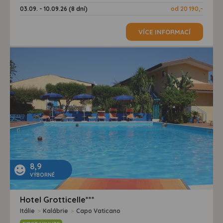
03.09. - 10.09.26 (8 dní)
od 20 190,-
VÍCE INFORMACÍ
8,9
VÝBORNÉ
Hotel Grotticelle***
Itálie
>
Kalábrie
>
Capo Vaticano