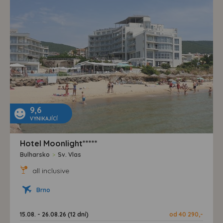
9,6
VYNIKAJÍCÍ
Hotel Moonlight*****
Bulharsko
>
Sv. Vlas
all inclusive
Brno
15.08. - 26.08.26 (12 dní)
od 40 290,-