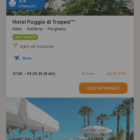
9,4
VYNIKAJÍCÍ
Hotel Poggio di Tropea***
Itálie
>
Kalábrie
>
Parghelia
LAST MINUTE
light all inclusive
Brno
27.08. - 03.09.26 (8 dní)
31 990,-
od 25 770,-
VÍCE INFORMACÍ