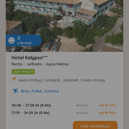
9
VÝBORNÉ
Hotel Kalypso***
Řecko
>
Lefkada
>
Agios Nikitas
LAST MINUTE
beze stravy / snídaně , snídaně / beze stravy
Brno , Praha , Ostrava
20.08. - 27.08.26 (8 dní)
18 990,-
od 14 770,-
17.09. - 24.09.26 (8 dní)
16 990,-
od 14 990,-
VÍCE INFORMACÍ