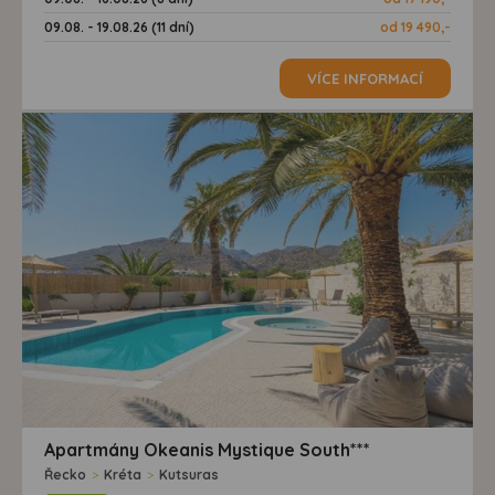
09.08. - 19.08.26 (11 dní)
od 19 490,-
VÍCE INFORMACÍ
Apartmány Okeanis Mystique South***
Řecko
>
Kréta
>
Kutsuras