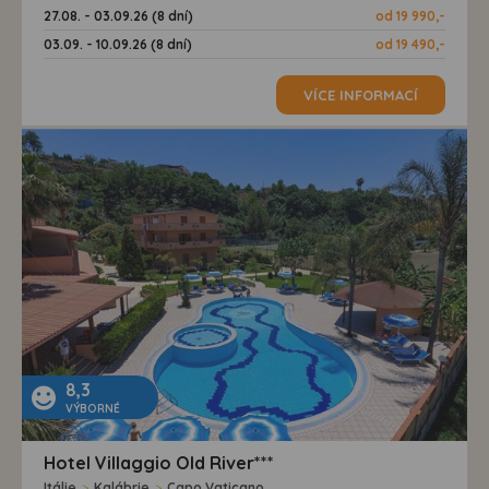
27.08. - 03.09.26 (8 dní)
od 19 990,-
03.09. - 10.09.26 (8 dní)
od 19 490,-
VÍCE INFORMACÍ
8,3
VÝBORNÉ
Hotel Villaggio Old River***
Itálie
>
Kalábrie
>
Capo Vaticano