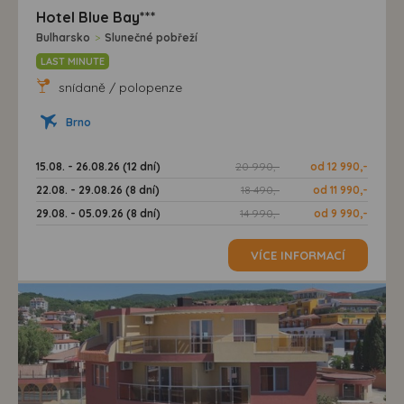
Hotel Blue Bay***
Bulharsko
>
Slunečné pobřeží
LAST MINUTE
snídaně / polopenze
Brno
15.08. - 26.08.26 (12 dní)
20 990,-
od 12 990,-
22.08. - 29.08.26 (8 dní)
18 490,-
od 11 990,-
29.08. - 05.09.26 (8 dní)
14 990,-
od 9 990,-
VÍCE INFORMACÍ