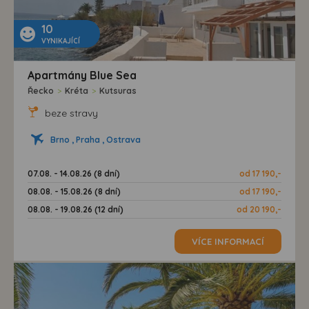
10
VYNIKAJÍCÍ
Apartmány Blue Sea
Řecko
>
Kréta
>
Kutsuras
beze stravy
Brno , Praha , Ostrava
07.08. - 14.08.26 (8 dní)
od 17 190,-
08.08. - 15.08.26 (8 dní)
od 17 190,-
08.08. - 19.08.26 (12 dní)
od 20 190,-
VÍCE INFORMACÍ