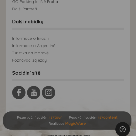
GO Parking letiště Praha
Další Partneři
Další nabídky
Informace o Brazílii
Informace o Argentině
Turistika na Moravě
Poznávací zájezdy
Sociální sítě
Rezervační systém
is>tour
Redakční systém
is>content
Realizace
MagicWare
Dovolená 2026 | Německo | CK Emma