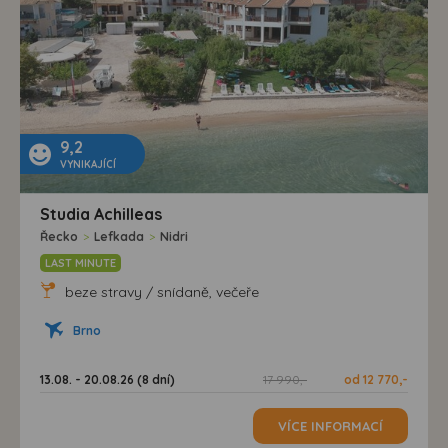
9,2
VYNIKAJÍCÍ
Studia Achilleas
Řecko
>
Lefkada
>
Nidri
LAST MINUTE
beze stravy / snídaně, večeře
Brno
13.08. - 20.08.26 (8 dní)
17 990,-
od 12 770,-
VÍCE INFORMACÍ