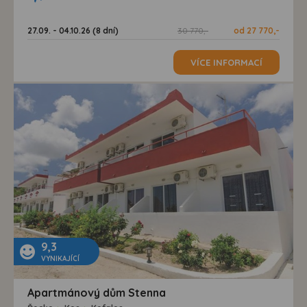
27.09. - 04.10.26 (8 dní)
30 770,-
od 27 770,-
VÍCE INFORMACÍ
9,3
VYNIKAJÍCÍ
Apartmánový dům Stenna