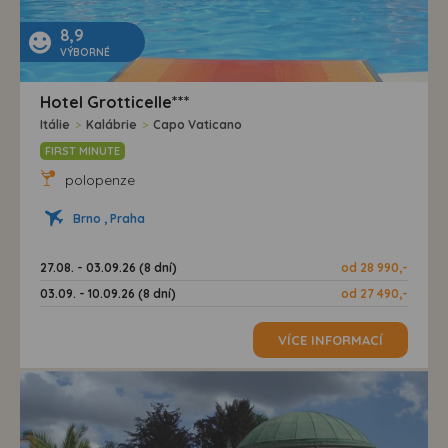
8,9
VÝBORNÉ
Hotel Grotticelle***
Itálie
>
Kalábrie
>
Capo Vaticano
FIRST MINUTE
polopenze
Brno , Praha
27.08. - 03.09.26 (8 dní)
od 28 990,-
03.09. - 10.09.26 (8 dní)
od 27 490,-
VÍCE INFORMACÍ