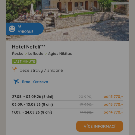
9
VÝBORNÉ
Hotel Nefeli***
Řecko
>
Lefkada
>
Agios Nikitas
LAST MINUTE
beze stravy / snídaně
Brno , Ostrava
27.08. - 03.09.26 (8 dní)
20 990,-
od 15 770,-
03.09. - 10.09.26 (8 dní)
19 990,-
od 15 770,-
17.09. - 24.09.26 (8 dní)
17 990,-
od 14 770,-
VÍCE INFORMACÍ