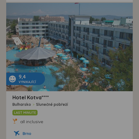
9,4
VYNIKAJÍCÍ
Hotel Kotva****
Bulharsko
>
Slunečné pobřeží
LAST MINUTE
all inclusive
Brno