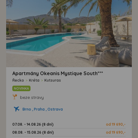
Apartmány Okeanis Mystique South***
Řecko
>
Kréta
>
Kutsuras
NOVINKA
beze stravy
Brno , Praha , Ostrava
07.08. - 14.08.26 (8 dní)
od 19 690,-
08.08. - 15.08.26 (8 dní)
od 19 690,-