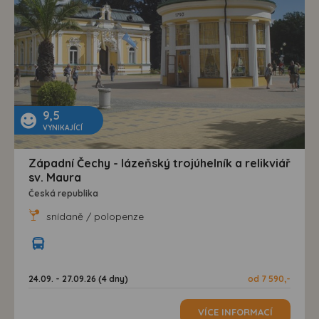
9,5
VYNIKAJÍCÍ
Západní Čechy - lázeňský trojúhelník a relikviář
sv. Maura
Česká republika
snídaně / polopenze
24.09. - 27.09.26 (4 dny)
od 7 590,-
VÍCE INFORMACÍ