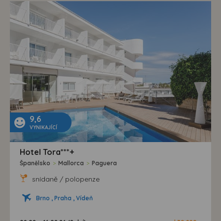
9,6
VYNIKAJÍCÍ
Hotel Tora***+
Španělsko
>
Mallorca
>
Paguera
snídaně / polopenze
Brno , Praha , Vídeň