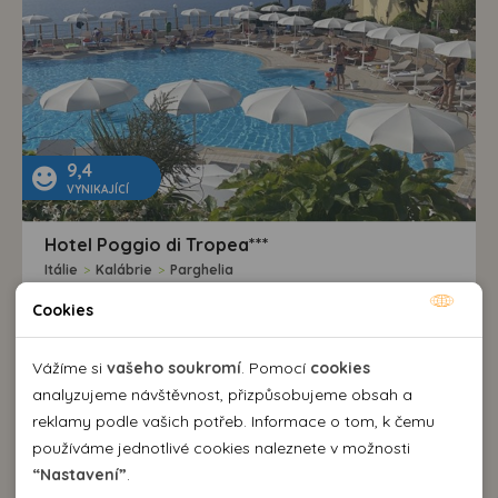
9,4
VYNIKAJÍCÍ
Hotel Poggio di Tropea***
Itálie
>
Kalábrie
>
Parghelia
LAST MINUTE
Cookies
Nutné cookies
light all inclusive
Nutné cookies pomáhají, aby byla webová stránka
Vážíme si
vašeho soukromí
. Pomocí
cookies
Brno
použitelná tak, že umožní základní funkce jako navigace
analyzujeme návštěvnost, přizpůsobujeme obsah a
stránky a přístup k zabezpečeným sekcím webové stránky.
reklamy podle vašich potřeb. Informace o tom, k čemu
27.08. - 03.09.26 (8 dní)
31 990,-
od 25 770,-
Webová stránka nemůže správně fungovat bez těchto
používáme jednotlivé cookies naleznete v možnosti
cookies.
“Nastavení”
.
VÍCE INFORMACÍ