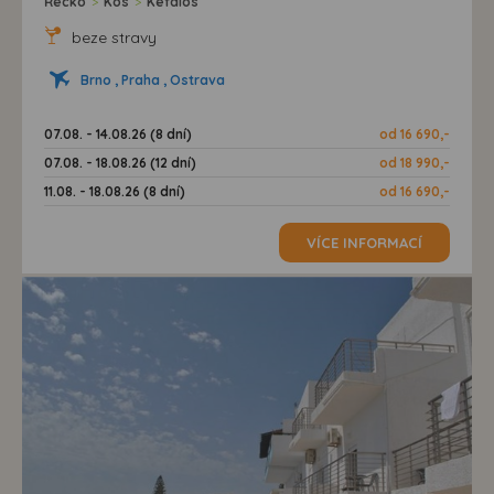
Řecko
>
Kos
>
Kefalos
beze stravy
Brno , Praha , Ostrava
07.08. - 14.08.26 (8 dní)
od 16 690,-
07.08. - 18.08.26 (12 dní)
od 18 990,-
11.08. - 18.08.26 (8 dní)
od 16 690,-
VÍCE INFORMACÍ