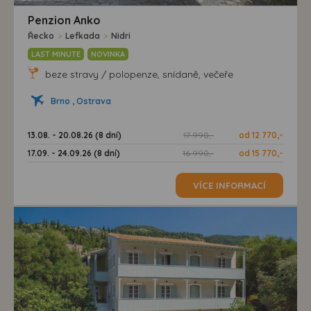
Penzion Anko
Řecko
>
Lefkada
>
Nidri
LAST MINUTE
NOVINKA
beze stravy / polopenze, snídaně, večeře
Brno , Ostrava
13.08. - 20.08.26 (8 dní)
17 990,-
od 12 770,-
17.09. - 24.09.26 (8 dní)
16 990,-
od 15 770,-
VÍCE INFORMACÍ