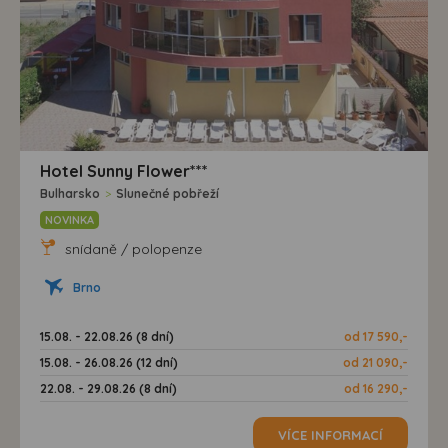
Hotel Sunny Flower***
Bulharsko
>
Slunečné pobřeží
NOVINKA
snídaně / polopenze
Brno
15.08. - 22.08.26 (8 dní)
od 17 590,-
15.08. - 26.08.26 (12 dní)
od 21 090,-
22.08. - 29.08.26 (8 dní)
od 16 290,-
VÍCE INFORMACÍ