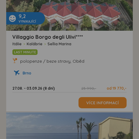
9,2
VYNIKAJÍCÍ
Villaggio Borgo degli Ulivi****
Itálie
>
Kalábrie
>
Sellia Marina
LAST MINUTE
polopenze / beze stravy, Oběd
Brno
27.08. - 03.09.26 (8 dní)
25 990,-
od 19 770,-
VÍCE INFORMACÍ