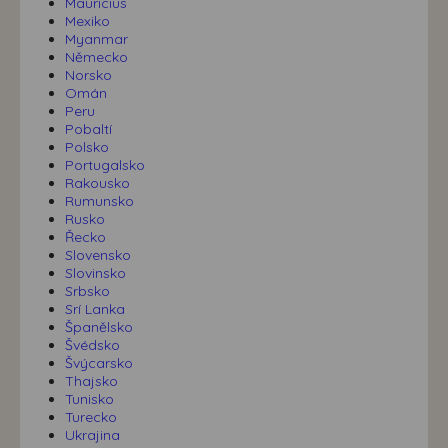
Mauricius
Mexiko
Myanmar
Německo
Norsko
Omán
Peru
Pobaltí
Polsko
Portugalsko
Rakousko
Rumunsko
Rusko
Řecko
Slovensko
Slovinsko
Srbsko
Srí Lanka
Španělsko
Švédsko
Švýcarsko
Thajsko
Tunisko
Turecko
Ukrajina