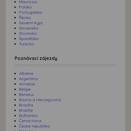
Mauricius
Polsko
Portugalsko
Řecko
Severní Kypr
Slovensko
Slovinsko
Španělsko
Turecko
Poznávací zájezdy
Albánie
Argentina
Arménie
Belgie
Benelux
Bosna a Hercegovina
Brasília
Brazílie
Bulharsko
Černá Hora
Česká republika