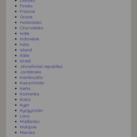
Dánsko
Finsko
Francie
Gruzie
Holandsko
Chorvatsko
Indie
Indonésie
Irsko
Island
Itálie
Izrael
Jihoafrická republika
Jordánsko
Kambodža
Kazachstán
Keňa
Kostarika
Kuba
Kypr
Kyrgyzstán
Laos
Maďarsko
Malajsie
Maroko