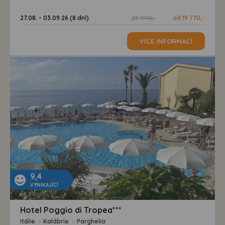
27.08. - 03.09.26 (8 dní)
25 990,-
od 19 770,-
VÍCE INFORMACÍ
9,4
VYNIKAJÍCÍ
Hotel Poggio di Tropea***
Itálie
>
Kalábrie
>
Parghelia