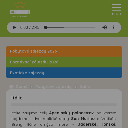
Pobytové zájezdy 2026
Poznávací zájezdy 2026
Exotické zájezdy
Domů
Pobytové zájezdy
Itálie
Itálie
Itálie zaujímá celý
Apeninský poloostrov
, na kterém
najdeme i dva maličké státy
San Marino
a Vatikán.
Břehy Itálie omývá moře -
Jaderské, Iónské,