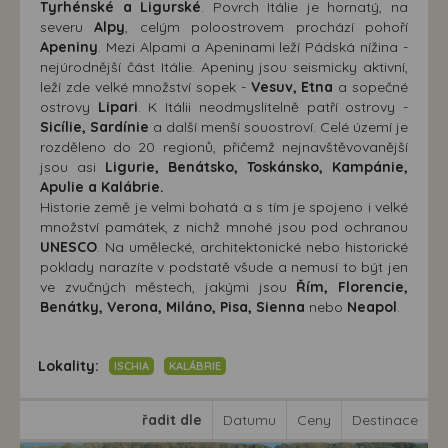
Tyrhénské a Ligurské
. Povrch Itálie je hornatý, na
severu
Alpy
, celým poloostrovem prochází pohoří
Apeniny
. Mezi Alpami a Apeninami leží Pádská nížina -
nejúrodnější část Itálie. Apeniny jsou seismicky aktivní,
leží zde velké množství sopek -
Vesuv, Etna
a sopečné
ostrovy
Lipari
. K Itálii neodmyslitelně patří ostrovy -
Sicílie, Sardínie
a další menší souostroví. Celé území je
rozděleno do 20 regionů, přičemž nejnavštěvovanější
jsou asi
Ligurie, Benátsko, Toskánsko, Kampánie,
Apulie a Kalábrie.
Historie země je velmi bohatá a s tím je spojeno i velké
množství památek, z nichž mnohé jsou pod ochranou
UNESCO
. Na umělecké, architektonické nebo historické
poklady narazíte v podstatě všude a nemusí to být jen
ve zvučných městech, jakými jsou
Řím, Florencie,
Benátky, Verona, Miláno, Pisa, Sienna
nebo
Neapol
.
Lokality:
ISCHIA
KALÁBRIE
řadit dle
Datumu
Ceny
Destinace