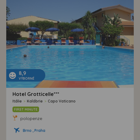
8,9
VÝBORNÉ
Hotel Grotticelle***
Itálie
>
Kalábrie
>
Capo Vaticano
FIRST MINUTE
polopenze
Brno , Praha