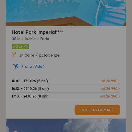
Hotel Park Imperial****
Itálie
>
Ischia
>
Forio
NOVINKA
snídaně / polopenze
Praha , Vídeň
10.10. - 17.10.26 (8 dní)
od 26 990,-
16.10. - 23.10.26 (8 dní)
od 26 990,-
17.10. - 24.10.26 (8 dní)
od 26 990,-
VÍCE INFORMACÍ