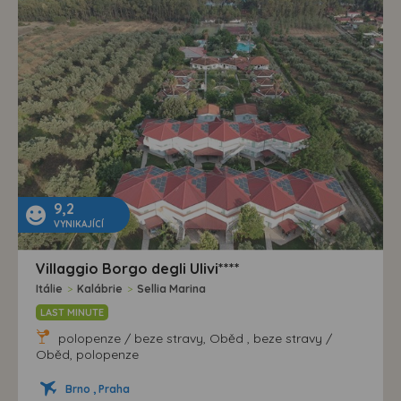
9,2
VYNIKAJÍCÍ
Villaggio Borgo degli Ulivi****
Itálie
>
Kalábrie
>
Sellia Marina
LAST MINUTE
polopenze / beze stravy, Oběd , beze stravy /
Oběd, polopenze
Brno , Praha