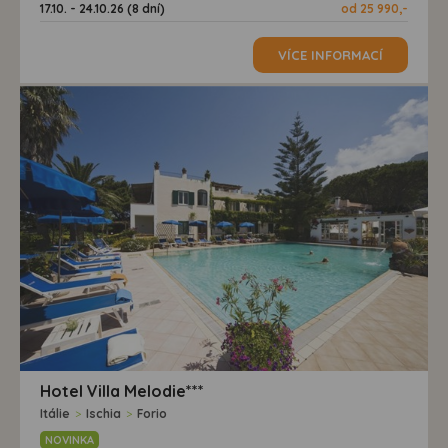
17.10. - 24.10.26 (8 dní)
od 25 990,-
VÍCE INFORMACÍ
Hotel Villa Melodie***
Itálie
>
Ischia
>
Forio
NOVINKA