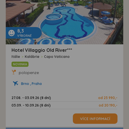
8,3
VÝBORNÉ
Hotel Villaggio Old River***
Itálie
>
Kalábrie
>
Capo Vaticano
NOVINKA
polopenze
Brno , Praha
27.08. - 03.09.26 (8 dní)
od 23 990,-
03.09. - 10.09.26 (8 dní)
od 20 190,-
VÍCE INFORMACÍ