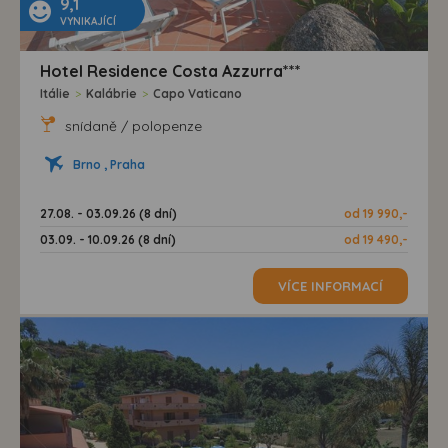
9,1
VYNIKAJÍCÍ
Hotel Residence Costa Azzurra***
Itálie
>
Kalábrie
>
Capo Vaticano
snídaně / polopenze
Brno , Praha
27.08. - 03.09.26 (8 dní)
od 19 990,-
03.09. - 10.09.26 (8 dní)
od 19 490,-
VÍCE INFORMACÍ