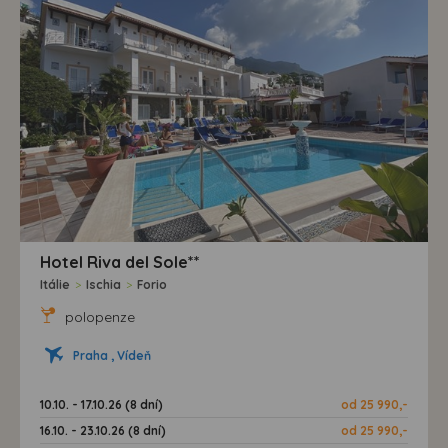
Hotel Riva del Sole**
Itálie
>
Ischia
>
Forio
polopenze
Praha , Vídeň
10.10. - 17.10.26 (8 dní)
od 25 990,-
16.10. - 23.10.26 (8 dní)
od 25 990,-