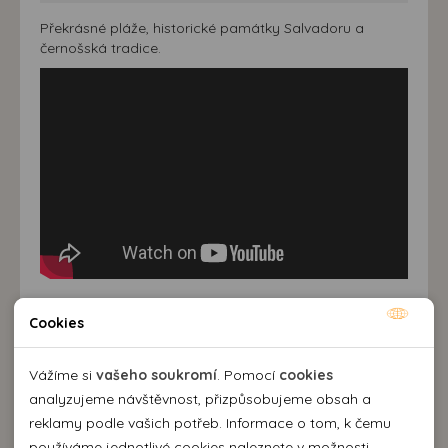
Překrásné pláže, historické památky Salvadoru a
černošská tradice.
Zpět na všechna videa
Cookies
Nutné cookies
Nutné cookies pomáhají, aby byla webová stránka
Vážíme si
vašeho soukromí
. Pomocí
cookies
Kontaktujte nás
použitelná tak, že umožní základní funkce jako navigace
analyzujeme návštěvnost, přizpůsobujeme obsah a
stránky a přístup k zabezpečeným sekcím webové stránky.
reklamy podle vašich potřeb. Informace o tom, k čemu
EMMA Agency spol. s r.o.
Webová stránka nemůže správně fungovat bez těchto
používáme jednotlivé cookies naleznete v možnosti