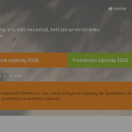
Home
ha, a ti, kdo necestují, četli jen první stránku.
s
vé zájezdy 2026
Poznávací zájezdy 2026
ů
O nás
í kancelář EMMA pro Vás nabízí pobytové zájezdy do Španělska, Bul
, poznávací a exotické zájezdy