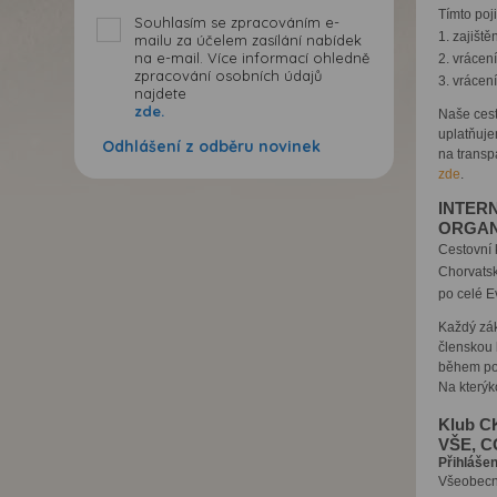
Tímto poj
Souhlasím se zpracováním e-
1. zajiště
mailu za účelem zasílání nabídek
na e-mail. Více informací ohledně
2. vrácen
zpracování osobních údajů
3. vrácen
najdete
zde.
Naše cest
uplatňuje
Odhlášení z odběru novinek
na transp
zde
.
INTER
ORGAN
Cestovní 
Chorvatsk
po celé E
Každý zák
členskou 
během po
Na kterýk
Klub 
VŠE, 
Přihlášen
Všeobecný