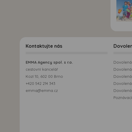
Kontaktujte nás
Dovole
EMMA Agency spol. s r.o.
Dovolená 
cestovní kancelář
Dovolená 
Kozí 10, 602 00 Brno
Dovolená
+420 542 214 343
Dovolená
emma@emma.cz
Dovolená 
Poznávací