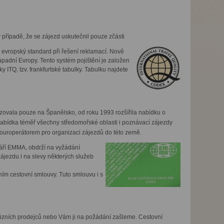
případě, že se zájezd uskutečnil pouze zčásti
 evropský standard při řešení reklamací. Nově
padní Evropy. Tento systém pojištění je založen
ITQ, tzv. frankfurtské tabulky. Tabulku najdete
zovala pouze na Španělsko, od roku 1993 rozšířila nabídku o
nabídka téměř všechny středomořské oblasti i poznávací zájezdy
touroperátorem pro organizaci zájezdů do této země.
láří EMMA, obdrží na vyžádání
ájezdu i na slevy některých služeb
ním cestovní smlouvy. Tuto smlouvu i s
zních prodejců nebo Vám ji na požádání zašleme. Cestovní