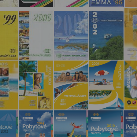
přizpůsobených Vašim zájmům.