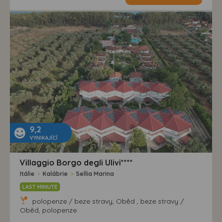
9,2
VYNIKAJÍCÍ
Villaggio Borgo degli Ulivi****
Itálie
>
Kalábrie
>
Sellia Marina
LAST MINUTE
polopenze / beze stravy, Oběd , beze stravy /
Oběd, polopenze