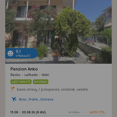
9,1
VYNIKAJÍCÍ
Penzion Anko
Řecko
>
Lefkada
>
Nidri
LAST MINUTE
NOVINKA
beze stravy / polopenze, snídaně, večeře
Brno , Praha , Ostrava
13.08. - 20.08.26 (8 dní)
17 990,-
od 10 770,-