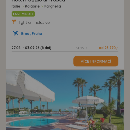
Itálie
>
Kalábrie
>
Parghelia
LAST MINUTE
light all inclusive
Brno , Praha
27.08. - 03.09.26 (8 dní)
31 990,-
od 25 770,-
VÍCE INFORMACÍ