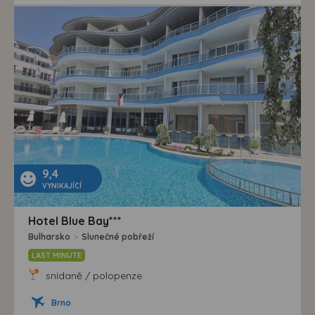
9,4
VYNIKAJÍCÍ
Hotel Blue Bay***
Bulharsko
>
Slunečné pobřeží
LAST MINUTE
snídaně / polopenze
Brno