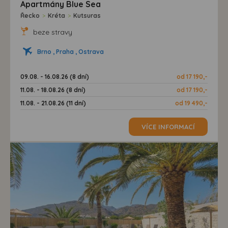
Apartmány Blue Sea
Řecko
>
Kréta
>
Kutsuras
beze stravy
Brno , Praha , Ostrava
09.08. - 16.08.26 (8 dní)
od 17 190,-
11.08. - 18.08.26 (8 dní)
od 17 190,-
11.08. - 21.08.26 (11 dní)
od 19 490,-
VÍCE INFORMACÍ