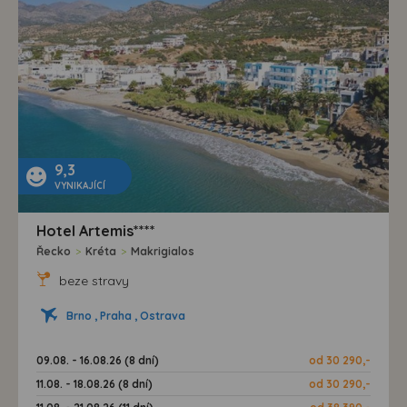
9,3
VYNIKAJÍCÍ
Hotel Artemis****
Řecko
>
Kréta
>
Makrigialos
beze stravy
Brno , Praha , Ostrava
09.08. - 16.08.26 (8 dní)
od 30 290,-
11.08. - 18.08.26 (8 dní)
od 30 290,-