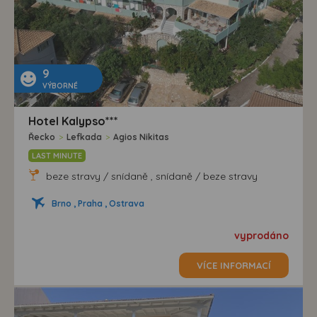
9
VÝBORNÉ
Hotel Kalypso***
Řecko
>
Lefkada
>
Agios Nikitas
LAST MINUTE
beze stravy / snídaně , snídaně / beze stravy
Brno , Praha , Ostrava
vyprodáno
VÍCE INFORMACÍ