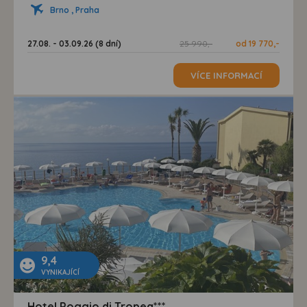
Brno , Praha
27.08. - 03.09.26 (8 dní)
25 990,-
od 19 770,-
VÍCE INFORMACÍ
9,4
VYNIKAJÍCÍ
Hotel Poggio di Tropea***