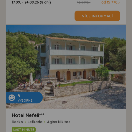
17.09. - 24.09.26 (8 dní)
16 990,-
od 15 770,-
VÍCE INFORMACÍ
9
VÝBORNÉ
Hotel Nefeli***
Řecko
>
Lefkada
>
Agios Nikitas
LAST MINUTE