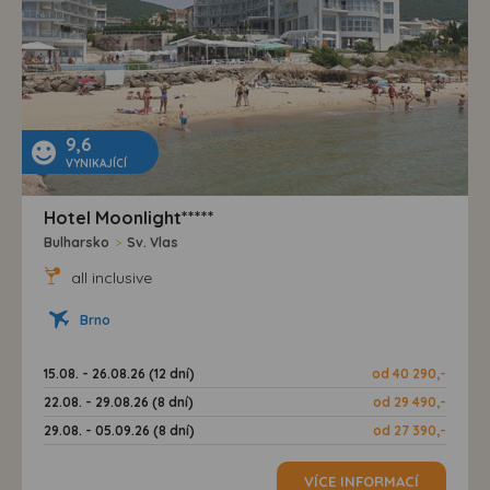
9,6
VYNIKAJÍCÍ
Hotel Moonlight*****
Bulharsko
>
Sv. Vlas
all inclusive
Brno
15.08. - 26.08.26 (12 dní)
od 40 290,-
22.08. - 29.08.26 (8 dní)
od 29 490,-
29.08. - 05.09.26 (8 dní)
od 27 390,-
VÍCE INFORMACÍ