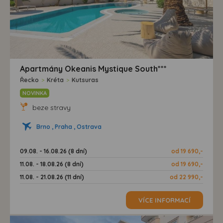
Apartmány Okeanis Mystique South***
Řecko
>
Kréta
>
Kutsuras
NOVINKA
beze stravy
Brno , Praha , Ostrava
09.08. - 16.08.26 (8 dní)
od 19 690,-
11.08. - 18.08.26 (8 dní)
od 19 690,-
11.08. - 21.08.26 (11 dní)
od 22 990,-
VÍCE INFORMACÍ