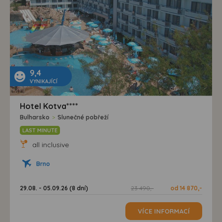
9,4
VYNIKAJÍCÍ
Hotel Kotva****
Bulharsko
>
Slunečné pobřeží
LAST MINUTE
all inclusive
Brno
29.08. - 05.09.26 (8 dní)
23 490,-
od 14 870,-
VÍCE INFORMACÍ