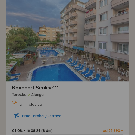
Bonapart Sealine***
Turecko
>
Alanya
all inclusive
Brno , Praha , Ostrava
09.08. - 16.08.26 (8 dní)
od 23 890,-