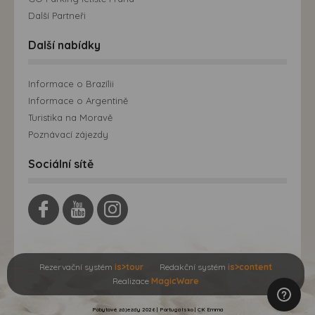
Další Partneři
Další nabídky
Informace o Brazílii
Informace o Argentině
Turistika na Moravě
Poznávací zájezdy
Sociální sítě
Rezervační systém
is>tour
Redakční systém
is>content
Realizace
MagicWare
Pobytové zájezdy 2026 | Portugalsko | CK Emma