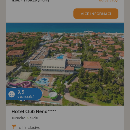
11.08. - 21.08.26 (11 dní)
od 38 390,-
VÍCE INFORMACÍ
9,5
VYNIKAJÍCÍ
Hotel Club Nena*****
Turecko
>
Side
all inclusive