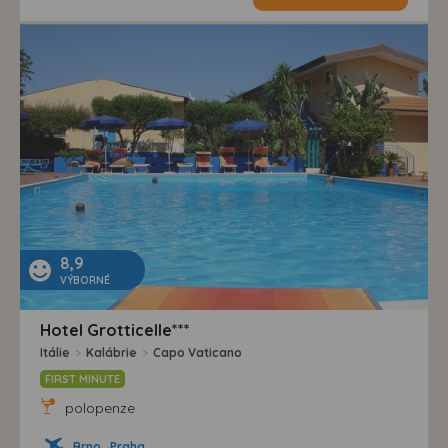
8,9
VÝBORNÉ
Hotel Grotticelle***
Itálie
>
Kalábrie
>
Capo Vaticano
FIRST MINUTE
polopenze
Brno , Praha