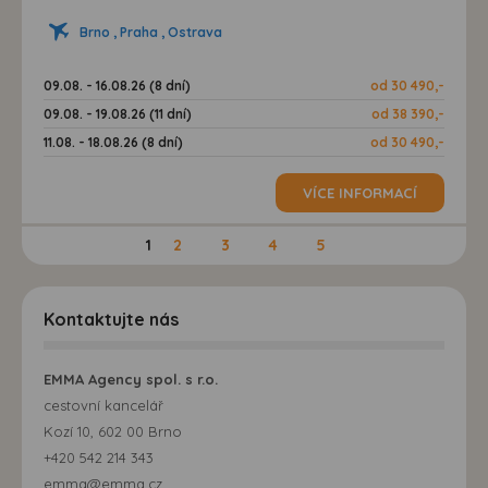
Brno , Praha , Ostrava
09.08. - 16.08.26 (8 dní)
od 30 490,-
09.08. - 19.08.26 (11 dní)
od 38 390,-
11.08. - 18.08.26 (8 dní)
od 30 490,-
VÍCE INFORMACÍ
1
2
3
4
5
Kontaktujte nás
EMMA Agency spol. s r.o.
cestovní kancelář
Kozí 10, 602 00 Brno
+420 542 214 343
emma@emma.cz