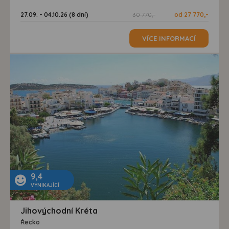
27.09. - 04.10.26 (8 dní)
30 770,-
od 27 770,-
VÍCE INFORMACÍ
9,4
VYNIKAJÍCÍ
Jihovýchodní Kréta
Řecko