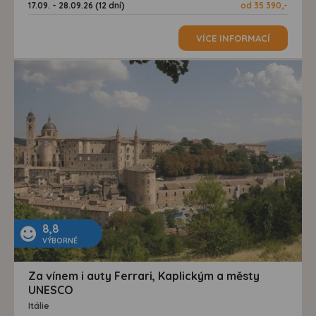
17.09. - 28.09.26 (12 dní)
od 35 390,-
VÍCE INFORMACÍ
8,8
VÝBORNÉ
Za vínem i auty Ferrari, Kaplickým a městy
UNESCO
Itálie