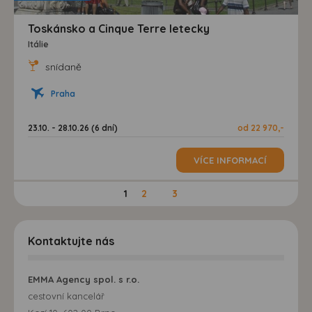
Toskánsko a Cinque Terre letecky
Itálie
snídaně
Praha
23.10. - 28.10.26 (6 dní)
od 22 970,-
VÍCE INFORMACÍ
1
2
3
Kontaktujte nás
EMMA Agency spol. s r.o.
cestovní kancelář