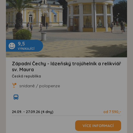
9,5
VYNIKAJÍCÍ
Západní Čechy - lázeňský trojúhelník a relikviář
sv. Maura
Česká republika
snídaně / polopenze
24.09. - 27.09.26 (4 dny)
od 7 590,-
VÍCE INFORMACÍ