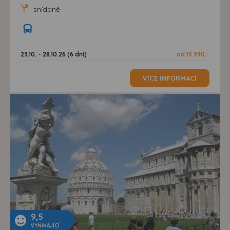
snídaně
23.10. - 28.10.26 (6 dní)
od 13 990,-
VÍCE INFORMACÍ
9,5
VYNIKAJÍCÍ