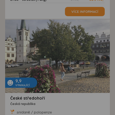
VÍCE INFORMACÍ
9,9
VYNIKAJÍCÍ
České středohoří
Česká republika
snídaně / polopenze