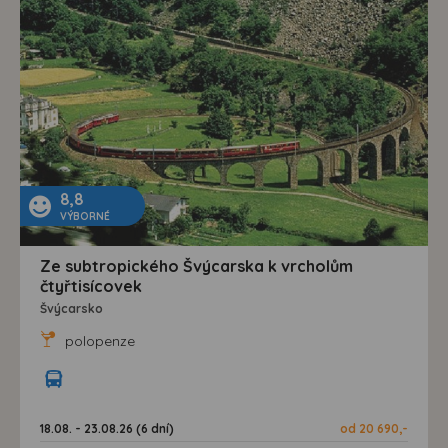
8,8
VÝBORNÉ
Ze subtropického Švýcarska k vrcholům
čtyřtisícovek
Švýcarsko
polopenze
18.08. - 23.08.26 (6 dní)
od 20 690,-