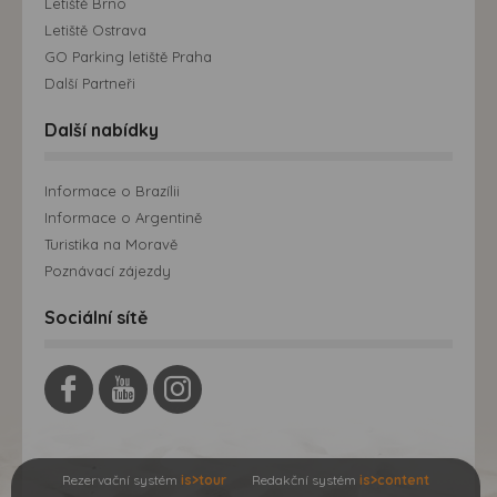
Letiště Brno
Letiště Ostrava
GO Parking letiště Praha
Další Partneři
Další nabídky
Informace o Brazílii
Informace o Argentině
Turistika na Moravě
Poznávací zájezdy
Sociální sítě
Rezervační systém
is>tour
Redakční systém
is>content