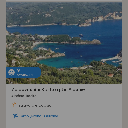
9
VYNIKAJÍCÍ
Za poznáním Korfu a jižní Albánie
Albánie
Řecko
strava dle popisu
Brno , Praha , Ostrava