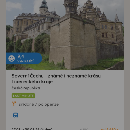
9,4
VYNIKAJÍCÍ
Severní Čechy - známé i neznámé krásy
Libereckého kraje
Česká republika
LAST MINUTE
snídaně / polopenze
27.08. - 30.08.26 (4 dny)
6 190,-
od 5 490,-