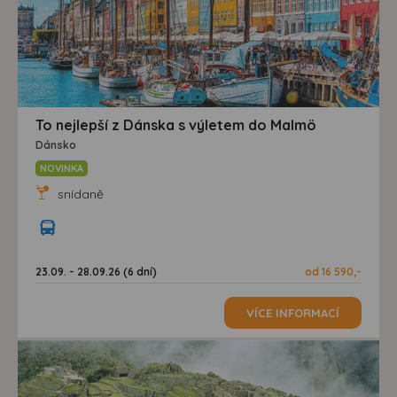
To nejlepší z Dánska s výletem do Malmö
Dánsko
NOVINKA
snídaně
23.09. - 28.09.26 (6 dní)
od 16 590,-
VÍCE INFORMACÍ