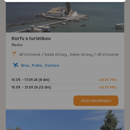
doporučení.
našem webu, tak na webech třetích stran. Díky tomu
máme možnost vytvářet profily založené na Vašich
zájmech. Na základě těchto informací není zpravidla
možná bezprostřední identifikace uživatele. Bez vyjádření
souhlasu, nedojde k zobrazování obsahu a reklam
Korfu s turistikou
přizpůsobených Vašim zájmům.
Řecko
all inclusive / beze stravy , beze stravy / all inclusive
Brno , Praha , Ostrava
10.09. - 17.09.26 (8 dní)
od 24 790,-
10.09. - 21.09.26 (12 dní)
od 29 490,-
VÍCE INFORMACÍ