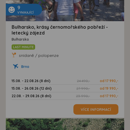
9
VYNIKAJÍCÍ
Bulharsko, krásy černomořského pobřeží -
letecký zájezd
Bulharsko
LAST MINUTE
snídaně / polopenze
Brno
15.08. - 22.08.26 (8 dní)
24 490,-
od 17 990,-
15.08. - 26.08.26 (12 dní)
27 990,-
od 19 990,-
22.08. - 29.08.26 (8 dní)
23 990,-
od 17 990,-
VÍCE INFORMACÍ