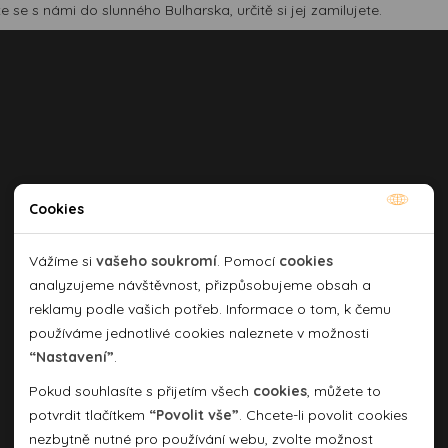
e se s námi do slunného Bulharska, určitě si jej zamilujete.
Cookies
Nutné cookies
Nutné cookies pomáhají, aby byla webová stránka
Vážíme si
vašeho soukromí
. Pomocí
cookies
použitelná tak, že umožní základní funkce jako navigace
analyzujeme návštěvnost, přizpůsobujeme obsah a
stránky a přístup k zabezpečeným sekcím webové stránky.
reklamy podle vašich potřeb. Informace o tom, k čemu
Webová stránka nemůže správně fungovat bez těchto
používáme jednotlivé cookies naleznete v možnosti
cookies.
“Nastavení”
.
Pokud souhlasíte s přijetím všech
cookies
, můžete to
Analytické cookies
potvrdit tlačítkem
“Povolit vše”
. Chcete-li povolit cookies
nezbytně nutné pro používání webu, zvolte možnost
Pomocí analytických cookies můžeme měřit návštěvnost