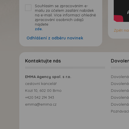
Souhlasím se zpracováním e-
mailu za účelem zasílání nabídek
na e-mail. Více informací ohledně
zpracování osobních údajů
najdete
zde.
Zpět na
Odhlášení z odběru novinek
Kontaktujte nás
Dovole
EMMA Agency spol. s r.o.
Dovolená 
cestovní kancelář
Dovolená 
Kozí 10, 602 00 Brno
Dovolená
+420 542 214 343
Dovolená
emma@emma.cz
Dovolená 
Poznávací