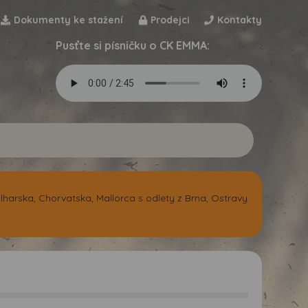
Dokumenty ke stažení
Prodejci
Kontakty
Pusťte si písničku o CK EMMA:
harska, Chorvatska, Mallorca s odlety z Brna, Ostravy