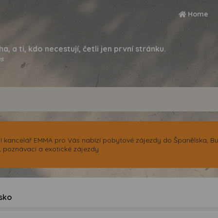
Home
ha, a ti, kdo necestují, četli jen první stránku.
s
í kancelář EMMA pro Vás nabízí pobytové zájezdy do Španělska, Bul
, poznávací a exotické zájezdy
sko