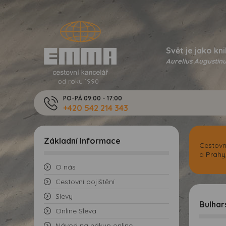
Svět je jako kni
Aurelius Augustinu
od roku 1990
PO-PÁ 09:00 - 17:00
+420 542 214 343
Základní Informace
Cestovn
a Prahy
O nás
Cestovní pojištění
Slevy
Bulhar
Online Sleva
Návod na nákup online