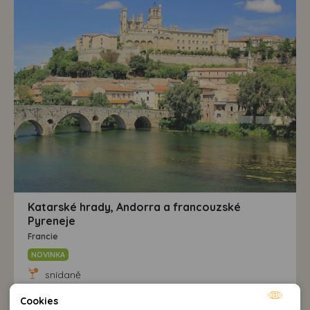
Katarské hrady, Andorra a francouzské
Pyreneje
Francie
NOVINKA
snídaně
Cookies