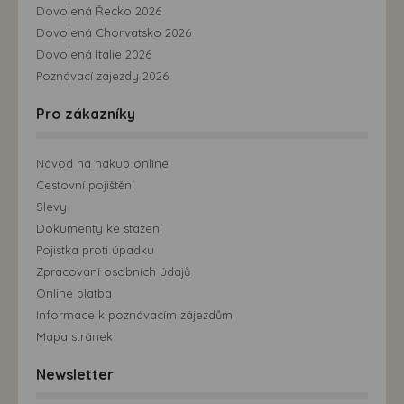
možná bezprostřední identifikace uživatele. Bez vyjádření
Dovolená Řecko 2026
souhlasu, nedojde k zobrazování obsahu a reklam
Dovolená Chorvatsko 2026
přizpůsobených Vašim zájmům.
Dovolená Itálie 2026
Poznávací zájezdy 2026
Pro zákazníky
Návod na nákup online
Cestovní pojištění
Slevy
Dokumenty ke stažení
Pojistka proti úpadku
Zpracování osobních údajů
Online platba
Informace k poznávacím zájezdům
Mapa stránek
Newsletter