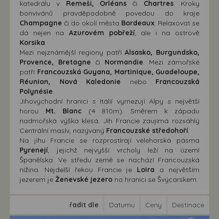
katedrálu v
Remeši, Orléans
či
Chartres
. Kroky
bonvivánů pravděpodobně povedou do kraje
Champagne
či do okolí města
Bordeaux
. Relaxovat se
dá nejen na
Azurovém pobřeží
, ale i na ostrově
Korsika
.
Mezi nejznámější regiony patří
Alsasko, Burgundsko,
Provence, Bretagne
či
Normandie
. Mezi zámořské
patří
Francouzská Guyana, Martinique, Guadeloupe,
Réunion, Nová Kaledonie
nebo
Francouzská
Polynésie
.
Jihovýchodní hranici s Itálií vymezují Alpy s největší
horou
Mt. Blanc
(4 810m). Směrem k západu
nadmořská výška klesá. Jih Francie zaujímá rozsáhlý
Centrální masív, nazývaný
Francouzské středohoří
.
Na jihu Francie se rozprostírají velehorská pásma
Pyrenejí
, jejichž nejvyšší vrcholy leží na území
Španělska. Ve středu země se nachází Francouzská
nížina. Nejdelší řekou Francie je
Loira
a největším
jezerem je
Ženevské jezero
na hranici se Švýcarskem.
řadit dle
Datumu
Ceny
Destinace