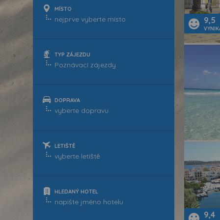
MÍSTO
9,5
VYNIK
TYP ZÁJEZDU
DOPRAVA
LETIŠTĚ
HLEDANÝ HOTEL
9,4