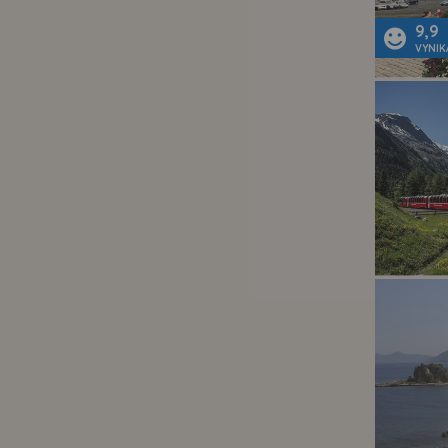
9,9
VYNIK