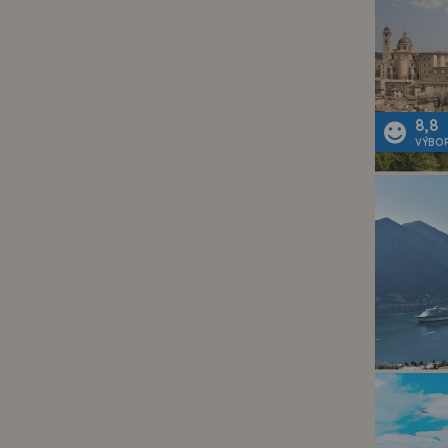
8,8
VÝBO