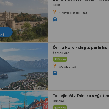
Itálie
strava dle popisu
RNÉ
Černá Hora - skrytá perla Ba
Černá Hora
NOVINKA
polopenze
To nejlepší z Dánska s výlet
Dánsko
NOVINKA