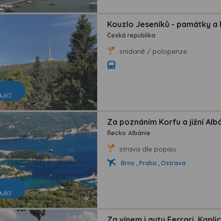
Kouzlo Jeseníků - památky a 
Česká republika
snídaně / polopenze
AJÍCÍ
Za poznáním Korfu a jižní Alb
Řecko
Albánie
strava dle popisu
Brno , Praha , Ostrava
AJÍCÍ
Za vínem i auty Ferrari, Kap