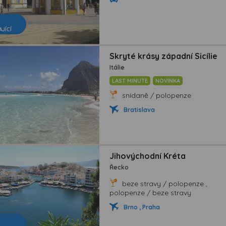
AJÍCÍ
Skryté krásy západní Sicílie
Itálie
LAST MINUTE
NOVINKA
snídaně / polopenze
Bratislava
Jihovýchodní Kréta
Řecko
beze stravy / polopenze ,
polopenze / beze stravy
Brno , Praha