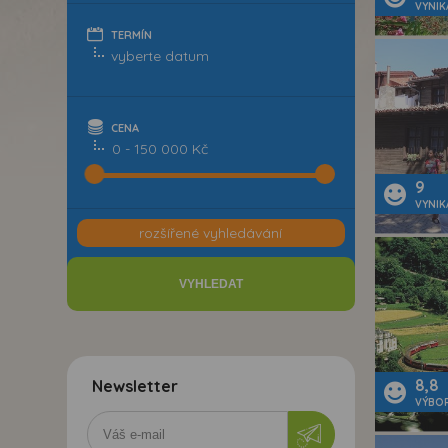
VYNIK
TERMÍN
CENA
0 - 150 000 Kč
9
VYNIK
rozšířené vyhledávání
8,8
Newsletter
VÝBO