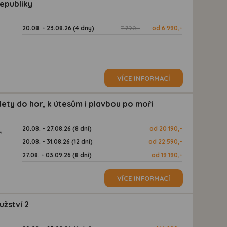
republiky
20.08. - 23.08.26 (4 dny)
7 790,-
od 6 990,-
VÍCE INFORMACÍ
lety do hor, k útesům i plavbou po moři
20.08. - 27.08.26 (8 dní)
od 20 190,-
e
20.08. - 31.08.26 (12 dní)
od 22 590,-
27.08. - 03.09.26 (8 dní)
od 19 190,-
VÍCE INFORMACÍ
užství 2