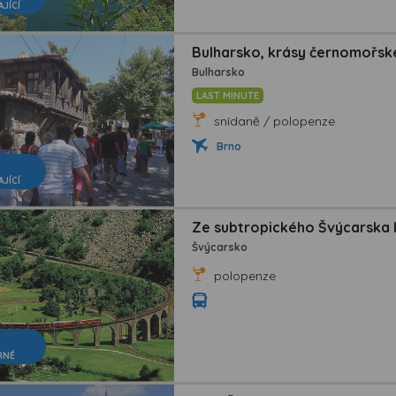
AJÍCÍ
Bulharsko, krásy černomořské
Bulharsko
LAST MINUTE
snídaně / polopenze
Brno
AJÍCÍ
Ze subtropického Švýcarska k
Švýcarsko
polopenze
RNÉ