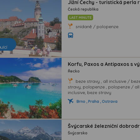
Jižní Čechy - turistická perla 
Česká republika
LAST MINUTE
snídaně / polopenze
AJÍCÍ
Korfu, Paxos a Antipaxos s vý
Řecko
beze stravy , all inclusive / bez
stravy, polopenze , polopenze / all
inclusive, beze stravy
Brno , Praha , Ostrava
Švýcarské železniční dobrodr
Švýcarsko