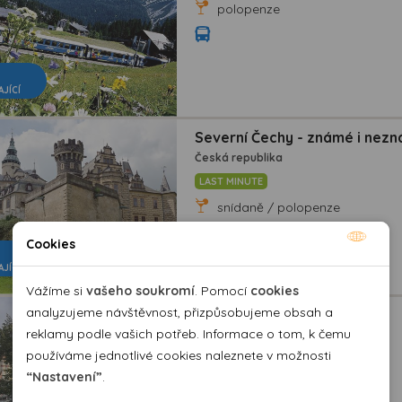
polopenze
AJÍCÍ
Severní Čechy - známé i nezn
Česká republika
LAST MINUTE
snídaně / polopenze
Cookies
Nutné cookies
AJÍCÍ
Nutné cookies pomáhají, aby byla webová stránka
Vážíme si
vašeho soukromí
. Pomocí
cookies
použitelná tak, že umožní základní funkce jako navigace
analyzujeme návštěvnost, přizpůsobujeme obsah a
České středohoří
stránky a přístup k zabezpečeným sekcím webové stránky.
reklamy podle vašich potřeb. Informace o tom, k čemu
Česká republika
Webová stránka nemůže správně fungovat bez těchto
používáme jednotlivé cookies naleznete v možnosti
snídaně / polopenze
cookies.
“Nastavení”
.