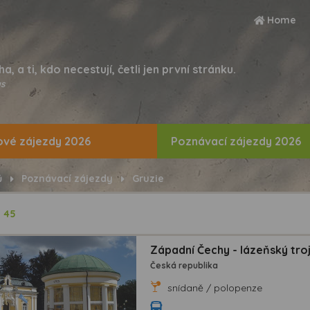
Home
ha, a ti, kdo necestují, četli jen první stránku.
s
vé zájezdy 2026
Poznávací zájezdy 2026
ů
Poznávací zájezdy
Gruzie
ů
45
Západní Čechy - lázeňský trojú
Česká republika
snídaně / polopenze