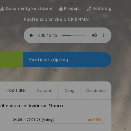
Dokumenty ke stažení
Prodejci
Kontakty
Pusťte si písničku o CK EMMA:
Exotické zájezdy
řadit dle
Datumu
Ceny
Destinace
helník a relikviář sv. Maura
24.09. - 27.09.26 (4 dny)
od 7 590,-