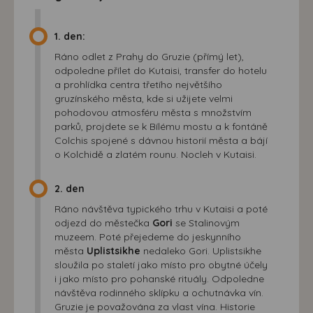
1. den:
Ráno odlet z Prahy do Gruzie (přímý let),
odpoledne přílet do Kutaisi, transfer do hotelu
a prohlídka centra třetího největšího
gruzínského města, kde si užijete velmi
pohodovou atmosféru města s množstvím
parků, projdete se k Bílému mostu a k fontáně
Colchis spojené s dávnou historií města a bájí
o Kolchidě a zlatém rounu. Nocleh v Kutaisi.
2. den
Ráno návštěva typického trhu v Kutaisi a poté
odjezd do městečka
Gori
se Stalinovým
muzeem. Poté přejedeme do jeskynního
města
Uplistsikhe
nedaleko Gori. Uplistsikhe
sloužila po staletí jako místo pro obytné účely
i jako místo pro pohanské rituály. Odpoledne
návštěva rodinného sklípku a ochutnávka vín.
Gruzie je považována za vlast vína. Historie