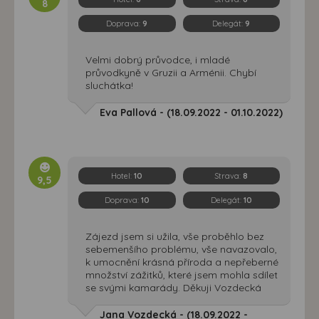
8
Doprava:
9
Delegát:
9
Velmi dobrý průvodce, i mladé
průvodkyně v Gruzii a Arménii. Chybí
sluchátka!
Eva Pallová - (18.09.2022 - 01.10.2022)
Hotel:
10
Strava:
8
9,5
Doprava:
10
Delegát:
10
Zájezd jsem si užila, vše proběhlo bez
sebemenšího problému, vše navazovalo,
k umocnění krásná příroda a nepřeberné
množství zážitků, které jsem mohla sdílet
se svými kamarády. Děkuji Vozdecká
Jana Vozdecká - (18.09.2022 -