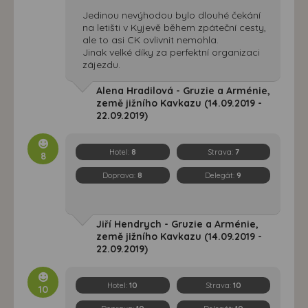
Jedinou nevýhodou bylo dlouhé čekání
na letišti v Kyjevě během zpáteční cesty,
ale to asi CK ovlivnit nemohla.
Jinak velké díky za perfektní organizaci
zájezdu.
Alena Hradilová - Gruzie a Arménie,
země jižního Kavkazu (14.09.2019 -
22.09.2019)
Hotel:
8
Strava:
7
8
Doprava:
8
Delegát:
9
Jiří Hendrych - Gruzie a Arménie,
země jižního Kavkazu (14.09.2019 -
22.09.2019)
Hotel:
10
Strava:
10
10