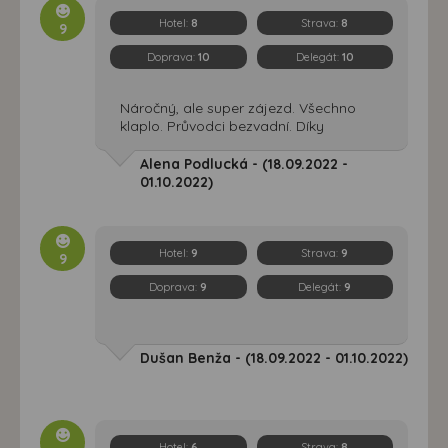
Hotel:
8
Strava:
8
9
Doprava:
10
Delegát:
10
Náročný, ale super zájezd. Všechno
klaplo. Průvodci bezvadní. Díky
Alena Podlucká - (18.09.2022 -
01.10.2022)
Hotel:
9
Strava:
9
9
Doprava:
9
Delegát:
9
Dušan Benža - (18.09.2022 - 01.10.2022)
Hotel:
6
Strava:
8