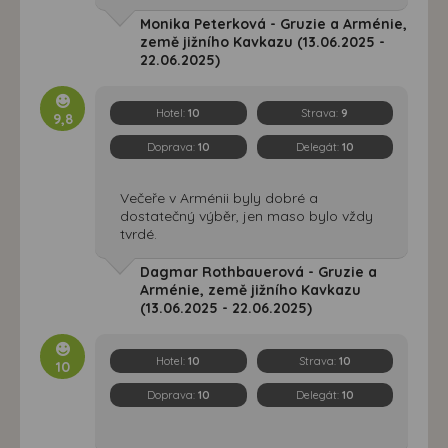
Monika Peterková - Gruzie a Arménie,
země jižního Kavkazu (13.06.2025 -
22.06.2025)
Hotel:
10
Strava:
9
9,8
Doprava:
10
Delegát:
10
Večeře v Arménii byly dobré a
dostatečný výběr, jen maso bylo vždy
tvrdé.
Dagmar Rothbauerová - Gruzie a
Arménie, země jižního Kavkazu
(13.06.2025 - 22.06.2025)
Hotel:
10
Strava:
10
10
Doprava:
10
Delegát:
10