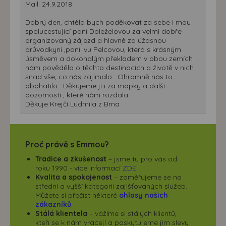
Mail: 24.9.2018
Dobrý den, chtěla bych poděkovat za sebe i mou
spolucestující paní Doleželovou za velmi dobře
organizovaný zájezd a hlavně za úžasnou
průvodkyni ,paní Ivu Pelcovou, která s krásným
úsměvem a dokonalým překladem v obou zemích
nám pověděla o těchto destinacích a životě v nich
snad vše, co nás zajímalo . Ohromně nás to
obohatilo . Děkujeme jí i za mapky a další
pozornosti , které nám rozdala.
Děkuje Krejčí Ludmila z Brna
Proč právě s Emmou?
Tradice a zkušenost
– jsme tu pro vás od
roku 1990 - více informací
ZDE
Kvalita a spokojenost
– zaměřujeme se na
střední a vyšší kategorii zajišťovaných služeb.
Můžete si přečíst některé
ohlasy našich
zákazníků
.
Stálá klientela
– vážíme si stálých klientů,
kteří se k nám vracejí a poskytujeme jim slevy