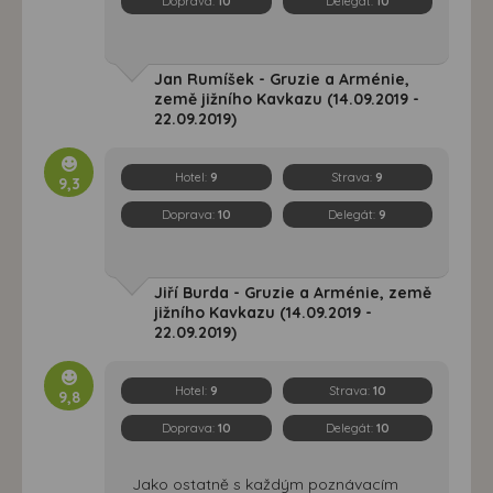
Doprava:
10
Delegát:
10
Jan Rumíšek - Gruzie a Arménie,
země jižního Kavkazu (14.09.2019 -
22.09.2019)
Hotel:
9
Strava:
9
9,3
Doprava:
10
Delegát:
9
Jiří Burda - Gruzie a Arménie, země
jižního Kavkazu (14.09.2019 -
22.09.2019)
Hotel:
9
Strava:
10
9,8
Doprava:
10
Delegát:
10
Jako ostatně s každým poznávacím