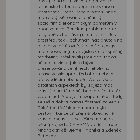
poskytla náležitý vhled do gruzínské i
arménské historie spojené se vznikem
křesťanství. Trochu více prostoru snad
mohlo být věnováno současným
sociálním a ekonomickým poměrům v
obou zemích. Poněkud problematické
byly obě ochutnávky místních vín. Jak
prostředí, tak k ochutnání nabídnutá vína
byla nevalné úrovně, šlo spíše o jakýsi
málo povedený a ve výsledku neúspěšný
marketing. Očekávali jsme ochutnávku
někde na vinici, jak to bývá
prezentováno ve filmech, nikoliv na
terase ve vile uprostřed obce nebo v
předváděcím obchodě... Ale ve všech
ostatních aspektech byl zájezd moc
krásný a určitě na něj budeme často rádi
vzpomínat. A abych nezapomněla, i tady
se sešla dobrá parta účastníků zájezdu.
Důležitou třešínkou na dortu bylo
cestovní kanceláří zřejmě objednané
krásné počasí. Už se těšíme na nějaký
pěkný zájezd s CK EMMA v příštím roce!
Mnohokrát děkujeme - Monika a Zdeněk
Peterkovi