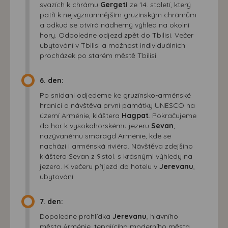
svazích k chrámu
Gergeti
ze 14. století, který
patří k nejvýznamnějším gruzínským chrámům
a odkud se otvírá nádherný výhled na okolní
hory. Odpoledne odjezd zpět do Tbilisi. Večer
ubytování v Tbilisi a možnost individuálních
procházek po starém městě Tbilisi.
6. den:
Po snídani odjedeme ke gruzínsko-arménské
hranici a návštěva první památky UNESCO na
území Arménie, kláštera
Hagpat
. Pokračujeme
do hor k vysokohorskému jezeru
Sevan
,
nazývanému smaragd Arménie, kde se
nachází i arménská riviéra. Návštěva zdejšího
kláštera Sevan z 9.stol. s krásnými výhledy na
jezero. K večeru příjezd do hotelu v
Jerevanu
,
ubytování.
7. den:
Dopoledne prohlídka
Jerevanu
, hlavního
města Arménie, tepajícího moderního města,