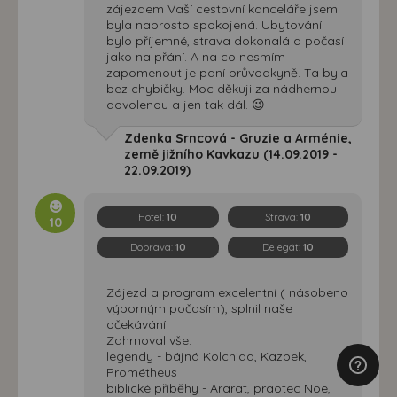
zájezdem Vaší cestovní kanceláře jsem
byla naprosto spokojená. Ubytování
bylo příjemné, strava dokonalá a počasí
jako na přání. A na co nesmím
zapomenout je paní průvodkyně. Ta byla
bez chybičky. Moc děkuji za nádhernou
dovolenou a jen tak dál. 😉
Zdenka Srncová - Gruzie a Arménie,
země jižního Kavkazu (14.09.2019 -
22.09.2019)
Hotel:
10
Strava:
10
10
Doprava:
10
Delegát:
10
Zájezd a program excelentní ( násobeno
výborným počasím), splnil naše
očekávání:
Zahrnoval vše:
legendy - bájná Kolchida, Kazbek,
Prométheus
biblické příběhy - Ararat, praotec Noe,