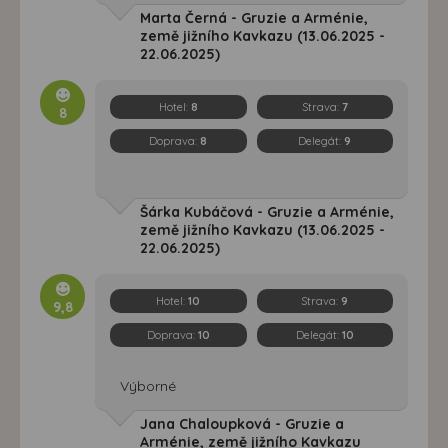
Marta Černá - Gruzie a Arménie,
země jižního Kavkazu (13.06.2025 -
22.06.2025)
Hotel:
8
Strava:
7
8
Doprava:
8
Delegát:
9
Šárka Kubáčová - Gruzie a Arménie,
země jižního Kavkazu (13.06.2025 -
22.06.2025)
Hotel:
10
Strava:
9
9,8
Doprava:
10
Delegát:
10
Výborné
Jana Chaloupková - Gruzie a
Arménie, země jižního Kavkazu