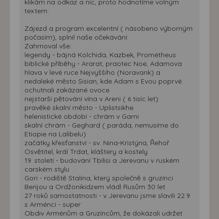
klikám na odkaz a nic, proto hodnotíme volným
textem:
Zájezd a program excelentní ( násobeno výborným
počasím), splnil naše očekávání:
Zahrnoval vše:
legendy - bájná Kolchida, Kazbek, Prométheus
biblické příběhy - Ararat, praotec Noe, Adamova
hlava v levé ruce Nejvyššího (Noravank) a
nedaleké město Sisian, kde Adam s Evou poprvé
ochutnali zakázané ovoce
nejstarší pětování vína v Areni ( 6 tisíc let)
pravěké skalní město - Uplistsikhe
helenistické období - chrám v Garni
skalní chrám - Geghard ( paráda, nemusíme do
Etiopie na Lalibelu)
začátky křesťanství - sv. Nina-Kristýna, Řehoř
Osvětitel, král Trdat, kláštery a kostely
19. století - budování Tbilisi a Jerevanu v ruském
carském stylu
Gori - rodiště Stalina, který společně s gruzínci
Berijou a Ordžonikidzem vládl Rusům 30 let
27 roků samostatnosti - v Jerevanu jsme slavili 22.9.
s Arménci - super
Obdiv Arménům a Gruzíncům, že dokázali udržet