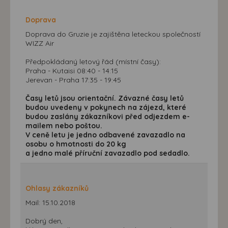
Doprava
Doprava do Gruzie je zajištěna leteckou společností
WIZZ Air
Předpokládaný letový řád (místní časy):
Praha - Kutaisi 08:40 - 14:15
Jerevan - Praha 17:35 - 19:45
Časy letů jsou orientační. Závazné časy letů
budou uvedeny v pokynech na zájezd, které
budou zaslány zákazníkovi před odjezdem e-
mailem nebo poštou.
V ceně letu je jedno odbavené zavazadlo na
osobu o hmotnosti do 20 kg
a jedno malé příruční zavazadlo pod sedadlo.
Ohlasy zákazníků
Mail: 15.10.2018
Dobrý den,