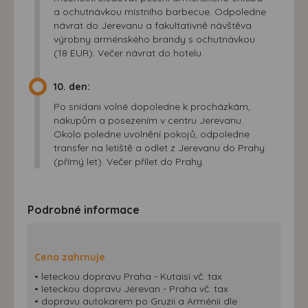
a ochutnávkou místního barbecue. Odpoledne
návrat do Jerevanu a fakultativně návštěva
výrobny arménského brandy s ochutnávkou
(18 EUR). Večer návrat do hotelu.
10. den:
Po snídani volné dopoledne k procházkám,
nákupům a posezením v centru Jerevanu.
Okolo poledne uvolnění pokojů, odpoledne
transfer na letiště a odlet z Jerevanu do Prahy
(přímý let). Večer přílet do Prahy.
Podrobné informace
Cena zahrnuje
• leteckou dopravu Praha - Kutaisi vč. tax
• leteckou dopravu Jerevan - Praha vč. tax
• dopravu autokarem po Gruzii a Arménii dle