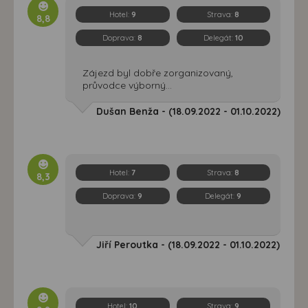
Hotel:
9
Strava:
8
8,8
Doprava:
8
Delegát:
10
Zájezd byl dobře zorganizovaný,
průvodce výborný...
Dušan Benža - (18.09.2022 - 01.10.2022)
Hotel:
7
Strava:
8
8,3
Doprava:
9
Delegát:
9
Jiří Peroutka - (18.09.2022 - 01.10.2022)
Hotel:
10
Strava:
9