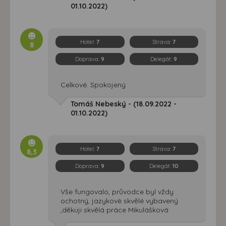
01.10.2022)
Hotel:
7
Strava:
7
8
Doprava:
9
Delegát:
9
Celkové. Spokojený
Tomáš Nebeský - (18.09.2022 -
01.10.2022)
Hotel:
7
Strava:
7
8,3
Doprava:
9
Delegát:
10
Vše fungovalo, průvodce byl vždy
ochotný, jazykovè skvělé vybavený
,děkuji skvělá práce Mikulášková