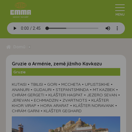
Domů
Gruzie a Arménie, země jižního Kavkazu
Gruzie
KUTAISI • TBILISI • GORI • MCCHETA • UPLISTSIKHE •
ANANURI • GUDAURI • STEPANTSMINDA • MT.KAZBEK •
CHRÁM GERGETI • KLÁŠTER HAGPAT • JEZERO SEVAN •
JEREVAN • ECHMIADZIN • ZVARTNOTS • KLÁŠTER
KHOR VIRAP • HORA ARARAT • KLÁŠTER NORAVANK •
CHRÁM GARNI • KLÁŠTER GEGHARD