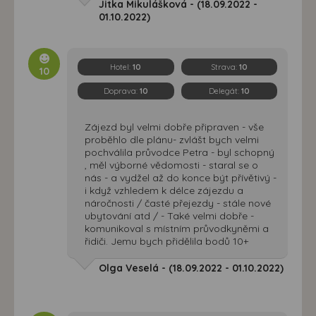
Jitka Mikulášková - (18.09.2022 -
01.10.2022)
Hotel:
10
Strava:
10
10
Doprava:
10
Delegát:
10
Zájezd byl velmi dobře připraven - vše
proběhlo dle plánu- zvlášt bych velmi
pochválila průvodce Petra - byl schopný
, měl výborné vědomosti - staral se o
nás - a vydžel až do konce být přívětivý -
i když vzhledem k délce zájezdu a
náročnosti / časté přejezdy - stále nové
ubytování atd / - Také velmi dobře -
komunikoval s místním průvodkyněmi a
řidiči. Jemu bych přidělila bodů 10+
Olga Veselá - (18.09.2022 - 01.10.2022)