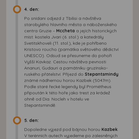
4. den:
Po snídani odjezd z Tbilisi a návštěva
starobylého hlavního města a náboženského
centra Gruzie –
Mccheta
a jejích historických
míst: kostela Jvari (6. stol.) a katedrály
Svetitskhoveli (11. stol.), kde je pohřbeno
Kristovo roucho (památka světového dědictví
UNESCO). Odsud se přesuneme do pohoří
Vyšší Kavkaz. Cestou návštěva pevnosti
Ananuri, Gudauri a památníku gruzínsko-
ruského přátelství. Příjezd do
Stepantsmindy
známé nádhernou horou Kazbek (5047m).
Podle staré řecké legendy byl Prométheus
připoután k této hoře jako trest za krádež
ohně od Dia. Nocleh v hotelu ve
Stepantsmindě.
5. den:
Dopoledne výjezd pod bájnou horou
Kazbek
.
V terénních autech vyjedeme po zalesněných