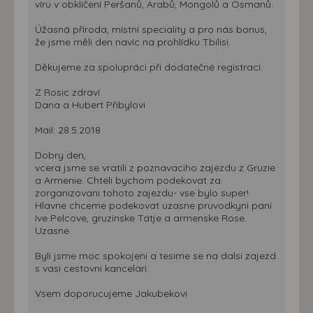
víru v obklíčení Peršanů, Arabů, Mongolů a Osmanů.
Úžasná příroda, místní speciality a pro nás bonus,
že jsme měli den navíc na prohlídku Tbilisi.
Děkujeme za spolupráci při dodatečné registraci.
Z Rosic zdraví
Dana a Hubert Přibylovi
Mail: 28.5.2018
Dobry den,
vcera jsme se vratili z poznavaciho zajezdu z Gruzie
a Armenie. Chteli bychom podekovat za
zorganizovani tohoto zajezdu- vse bylo super!
Hlavne chceme podekovat uzasne pruvodkyni pani
Ive Pelcove, gruzinske Tatje a armenske Rose.
Uzasne.
Byli jsme moc spokojeni a tesime se na dalsi zajezd
s vasi cestovni kancelari.
Vsem doporucujeme Jakubekovi