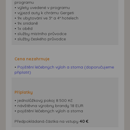
programu
• výlety uvedené v programu
• výjezd auty k chrámu Gergeti
• 9x ubytování ve 3* a 4* hotelech
• 9x snídaně
• 1x oběd
• služby místního průvodce
• služby českého průvodce
Cena nezahrnuje
•
Pojištění léčebných výloh a storna (doporučujeme
připlatit)
Příplatky
• jednolůžkový pokoj 8.500 Kč
• návštěvna výrobny brandy 18 EUR
• pojištění léčebných výloh a storna
Předpokládaná částka na vstupy
40 €
.