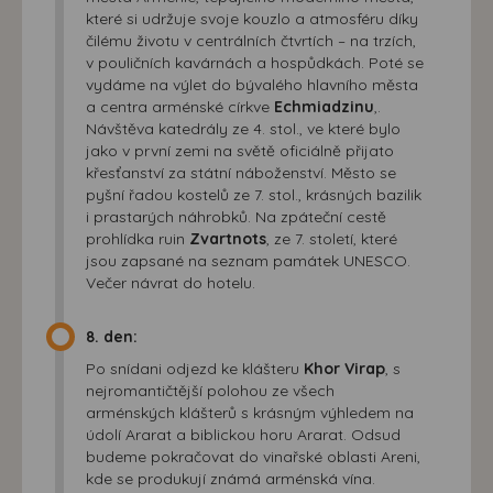
které si udržuje svoje kouzlo a atmosféru díky
čilému životu v centrálních čtvrtích – na trzích,
v pouličních kavárnách a hospůdkách. Poté se
vydáme na výlet do bývalého hlavního města
a centra arménské církve
Echmiadzinu
,.
Návštěva katedrály ze 4. stol., ve které bylo
jako v první zemi na světě oficiálně přijato
křesťanství za státní náboženství. Město se
pyšní řadou kostelů ze 7. stol., krásných bazilik
i prastarých náhrobků. Na zpáteční cestě
prohlídka ruin
Zvartnots
, ze 7. století, které
jsou zapsané na seznam památek UNESCO.
Večer návrat do hotelu.
8. den:
Po snídani odjezd ke klášteru
Khor Virap
, s
nejromantičtější polohou ze všech
arménských klášterů s krásným výhledem na
údolí Ararat a biblickou horu Ararat. Odsud
budeme pokračovat do vinařské oblasti Areni,
kde se produkují známá arménská vína.