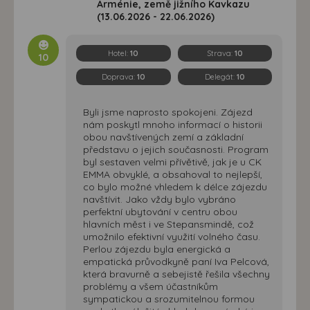
Arménie, země jižního Kavkazu
(13.06.2026 - 22.06.2026)
Hotel:
10
Strava:
10
10
Doprava:
10
Delegát:
10
Byli jsme naprosto spokojeni. Zájezd
nám poskytl mnoho informací o historii
obou navštívených zemí a základní
představu o jejich současnosti. Program
byl sestaven velmi přívětivě, jak je u CK
EMMA obvyklé, a obsahoval to nejlepší,
co bylo možné vhledem k délce zájezdu
navštívit. Jako vždy bylo vybráno
perfektní ubytování v centru obou
hlavních měst i ve Stepansmindě, což
umožnilo efektivní využití volného času.
Perlou zájezdu byla energická a
empatická průvodkyně paní Iva Pelcová,
která bravurně a sebejistě řešila všechny
problémy a všem účastníkům
sympatickou a srozumitelnou formou