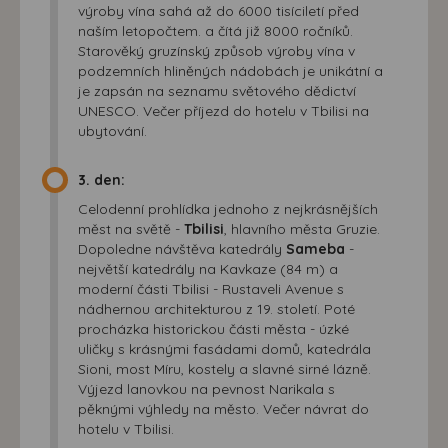
výroby vína sahá až do 6000 tisíciletí před
naším letopočtem. a čítá již 8000 ročníků.
Starověký gruzínský způsob výroby vína v
podzemních hliněných nádobách je unikátní a
je zapsán na seznamu světového dědictví
UNESCO. Večer příjezd do hotelu v Tbilisi na
ubytování.
3. den:
Celodenní prohlídka jednoho z nejkrásnějších
měst na světě -
Tbilisi
, hlavního města Gruzie.
Dopoledne návštěva katedrály
Sameba
-
největší katedrály na Kavkaze (84 m) a
moderní části Tbilisi - Rustaveli Avenue s
nádhernou architekturou z 19. století. Poté
procházka historickou části města - úzké
uličky s krásnými fasádami domů, katedrála
Sioni, most Míru, kostely a slavné sirné lázně.
Výjezd lanovkou na pevnost Narikala s
pěknými výhledy na město. Večer návrat do
hotelu v Tbilisi.