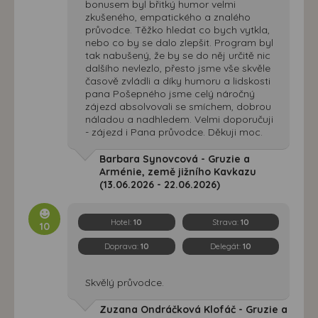
bonusem byl břitký humor velmi
zkušeného, empatického a znalého
průvodce. Těžko hledat co bych vytkla,
nebo co by se dalo zlepšit. Program byl
tak nabušený, že by se do něj určitě nic
dalšího nevlezlo, přesto jsme vše skvěle
časově zvládli a díky humoru a lidskosti
pana Pošepného jsme celý náročný
zájezd absolvovali se smíchem, dobrou
náladou a nadhledem. Velmi doporučuji
- zájezd i Pana průvodce. Děkuji moc.
Barbara Synovcová - Gruzie a
Arménie, země jižního Kavkazu
(13.06.2026 - 22.06.2026)
Hotel:
10
Strava:
10
10
Doprava:
10
Delegát:
10
Skvělý průvodce.
Zuzana Ondráčková Klofáč - Gruzie a