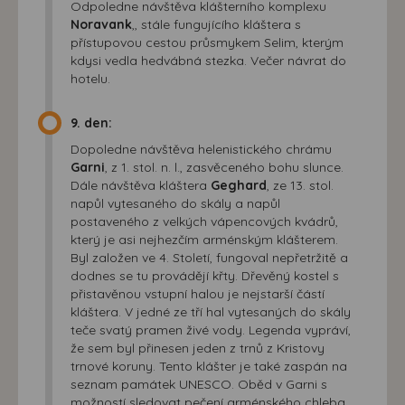
Odpoledne návštěva klášterního komplexu
Noravank
,, stále fungujícího kláštera s
přístupovou cestou průsmykem Selim, kterým
kdysi vedla hedvábná stezka. Večer návrat do
hotelu.
9. den:
Dopoledne návštěva helenistického chrámu
Garni
, z 1. stol. n. l., zasvěceného bohu slunce.
Dále návštěva kláštera
Geghard
, ze 13. stol.
napůl vytesaného do skály a napůl
postaveného z velkých vápencových kvádrů,
který je asi nejhezčím arménským klášterem.
Byl založen ve 4. Století, fungoval nepřetržitě a
dodnes se tu provádějí křty. Dřevěný kostel s
přistavěnou vstupní halou je nejstarší částí
kláštera. V jedné ze tří hal vytesaných do skály
teče svatý pramen živé vody. Legenda vypráví,
že sem byl přinesen jeden z trnů z Kristovy
trnové koruny. Tento klášter je také zaspán na
seznam památek UNESCO. Oběd v Garni s
možností sledovat pečení arménského chleba