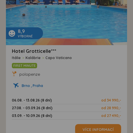
8,9
VÝBORNÉ
Hotel Grotticelle***
Itálie
>
Kalábrie
>
Capo Vaticano
FIRST MINUTE
polopenze
Brno , Praha
06.08. - 13.08.26 (8 dní)
od 34 990,-
27.08. - 03.09.26 (8 dní)
od 28 990,-
03.09. - 10.09.26 (8 dní)
od 27 490,-
VÍCE INFORMACÍ