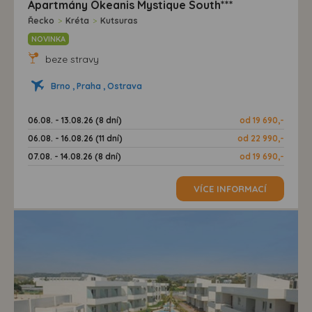
Apartmány Okeanis Mystique South***
Řecko
>
Kréta
>
Kutsuras
NOVINKA
beze stravy
Brno , Praha , Ostrava
06.08. - 13.08.26 (8 dní)
od 19 690,-
06.08. - 16.08.26 (11 dní)
od 22 990,-
07.08. - 14.08.26 (8 dní)
od 19 690,-
VÍCE INFORMACÍ