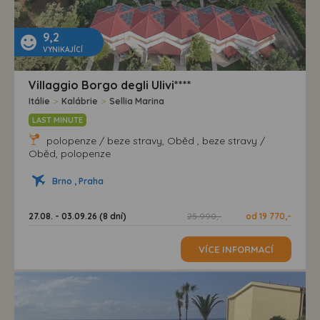
9,2
VYNIKAJÍCÍ
Villaggio Borgo degli Ulivi****
Itálie
>
Kalábrie
>
Sellia Marina
LAST MINUTE
polopenze / beze stravy, Oběd , beze stravy /
Oběd, polopenze
Brno , Praha
27.08. - 03.09.26 (8 dní)
25 990,-
od 19 770,-
VÍCE INFORMACÍ