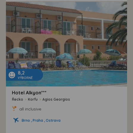
8,2
VÝBORNÉ
Hotel Alkyon***
Řecko
>
Korfu
>
Agios Georgios
all inclusive
Brno , Praha , Ostrava