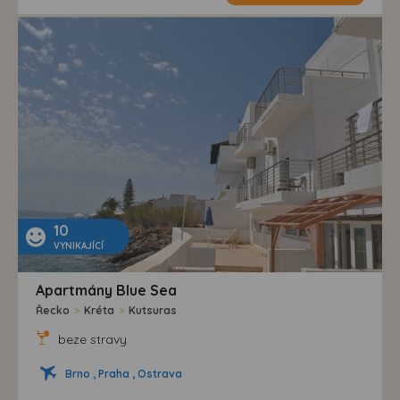
10
VYNIKAJÍCÍ
Apartmány Blue Sea
Řecko
>
Kréta
>
Kutsuras
beze stravy
Brno , Praha , Ostrava