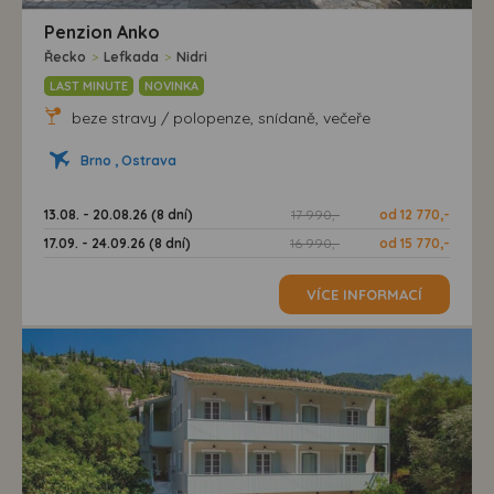
Penzion Anko
Řecko
>
Lefkada
>
Nidri
LAST MINUTE
NOVINKA
beze stravy / polopenze, snídaně, večeře
Brno , Ostrava
13.08. - 20.08.26 (8 dní)
17 990,-
od 12 770,-
17.09. - 24.09.26 (8 dní)
16 990,-
od 15 770,-
VÍCE INFORMACÍ