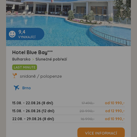
9,4
VYNIKAJÍCÍ
Hotel Blue Bay***
Bulharsko
>
Slunečné pobřeží
LAST MINUTE
snídaně / polopenze
Brno
15.08. - 22.08.26 (8 dní)
17 490,-
od 10 990,-
15.08. - 26.08.26 (12 dní)
20 990,-
od 12 990,-
22.08. - 29.08.26 (8 dní)
16 990,-
od 10 990,-
VÍCE INFORMACÍ