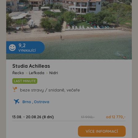
9,2
VYNIKAJÍCÍ
Studia Achilleas
Řecko
>
Lefkada
>
Nidri
LAST MINUTE
beze stravy / snídaně, večeře
Brno , Ostrava
13.08. - 20.08.26 (8 dní)
17 990,-
od 12 770,-
VÍCE INFORMACÍ