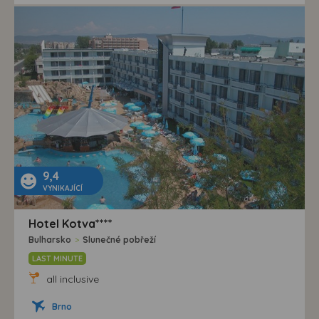
9,4
VYNIKAJÍCÍ
Hotel Kotva****
Bulharsko
>
Slunečné pobřeží
LAST MINUTE
all inclusive
Brno