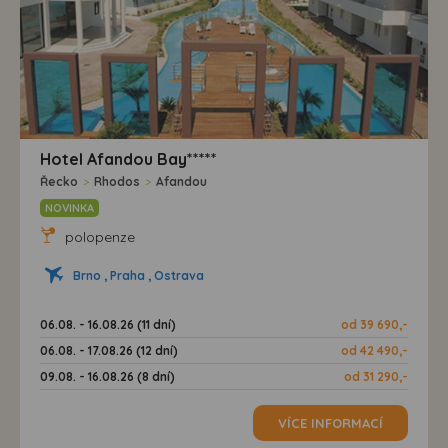
Hotel Afandou Bay*****
Řecko
>
Rhodos
>
Afandou
NOVINKA
polopenze
Brno , Praha , Ostrava
06.08. - 16.08.26 (11 dní)
od 39 690,-
06.08. - 17.08.26 (12 dní)
od 42 490,-
09.08. - 16.08.26 (8 dní)
od 31 290,-
VÍCE INFORMACÍ