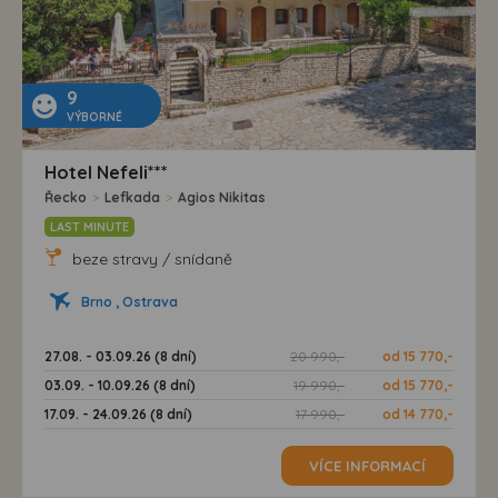
9
VÝBORNÉ
Hotel Nefeli***
Řecko
>
Lefkada
>
Agios Nikitas
LAST MINUTE
beze stravy / snídaně
Brno , Ostrava
27.08. - 03.09.26 (8 dní)
20 990,-
od 15 770,-
03.09. - 10.09.26 (8 dní)
19 990,-
od 15 770,-
17.09. - 24.09.26 (8 dní)
17 990,-
od 14 770,-
VÍCE INFORMACÍ