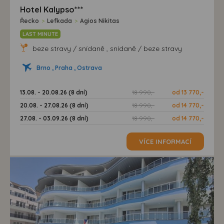
Hotel Kalypso***
Řecko
>
Lefkada
>
Agios Nikitas
LAST MINUTE
beze stravy / snídaně , snídaně / beze stravy
Brno , Praha , Ostrava
13.08. - 20.08.26 (8 dní)
18 990,-
od 13 770,-
20.08. - 27.08.26 (8 dní)
18 990,-
od 14 770,-
27.08. - 03.09.26 (8 dní)
18 990,-
od 14 770,-
VÍCE INFORMACÍ