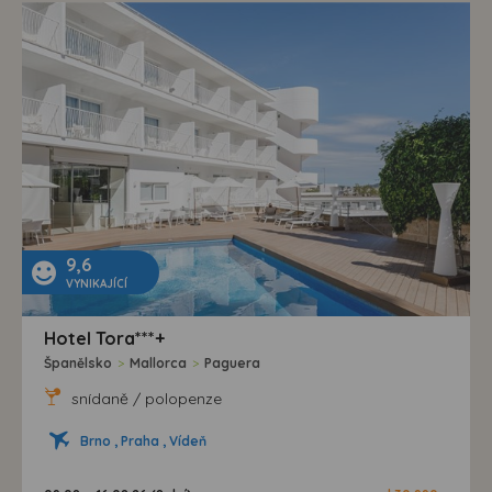
9,6
VYNIKAJÍCÍ
Hotel Tora***+
Španělsko
>
Mallorca
>
Paguera
snídaně / polopenze
Brno , Praha , Vídeň