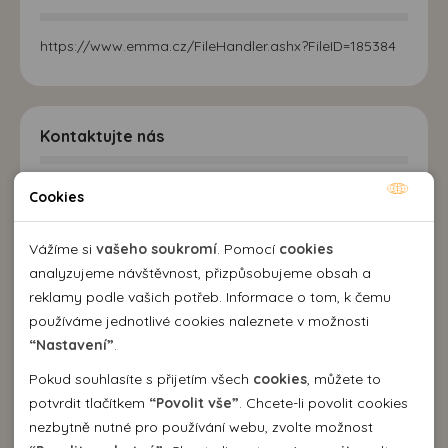
https://www.emma.cz/FileHandler.ashx?FileID=185384
Kontaktujte nás
EMMA Agency spol. s r.o.
Cookies
Nutné cookies
cestovní kancelář
Kozí 10, 602 00 Brno
Nutné cookies pomáhají, aby byla webová stránka
Vážíme si
vašeho soukromí
. Pomocí
cookies
+420 542 214 343
použitelná tak, že umožní základní funkce jako navigace
analyzujeme návštěvnost, přizpůsobujeme obsah a
emma@emma.cz
stránky a přístup k zabezpečeným sekcím webové stránky.
reklamy podle vašich potřeb. Informace o tom, k čemu
Webová stránka nemůže správně fungovat bez těchto
používáme jednotlivé cookies naleznete v možnosti
Dovolená 2026
cookies.
“Nastavení”
.
Pokud souhlasíte s přijetím všech
cookies
, můžete to
Dovolená Španělsko 2026
Analytické cookies
potvrdit tlačítkem
“Povolit vše”
. Chcete-li povolit cookies
Dovolená Bulharsko 2026
nezbytně nutné pro používání webu, zvolte možnost
Pomocí analytických cookies můžeme měřit návštěvnost
Dovolená Řecko 2026