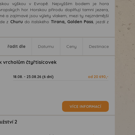
řskou výškou v Evropě. Nejvyšším bodem je hora
evropských hor. Horskou přírodu doplňují tamní jezera,
ené a zajímavé jsou výlety vlakem, mezi ty nejznámější
ede z
Churu
do italského
Tirana, Golden Pass
, jezdí z
řadit dle
Datumu
Ceny
Destinace
 vrcholům čtyřtisícovek
18.08. - 23.08.26 (6 dní)
od 20 690,-
VÍCE INFORMACÍ
užství 2