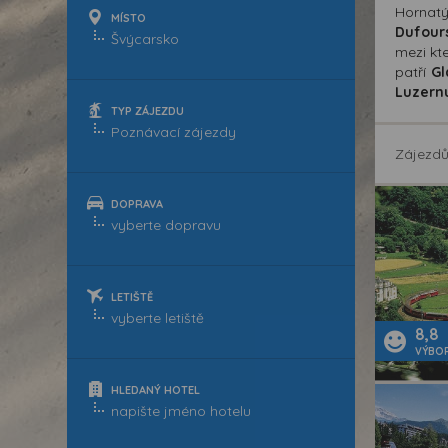
Hornat
MÍSTO
Dufour
mezi kt
patří
Gl
Luzern
TYP ZÁJEZDU
Zájezd
DOPRAVA
LETIŠTĚ
8,8
VÝBO
HLEDANÝ HOTEL