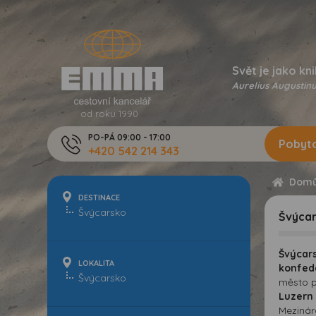
Svět je jako kni
Aurelius Augustinu
od roku 1990
PO-PÁ 09:00 - 17:00
Pobyto
+420 542 214 343
Dom
DESTINACE
Švýca
Švýcar
LOKALITA
konfed
město p
Luzer
Mezinár