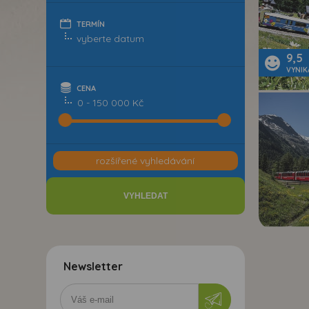
TERMÍN
9,5
VYNIK
CENA
0 - 150 000 Kč
rozšířené vyhledávání
Newsletter