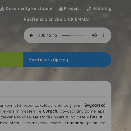
Dokumenty ke stažení
Prodejci
Kontakty
Pusťte si písničku o CK EMMA:
Exotické zájezdy
ankovnictví nebo čokoládu zná celý svět.
Švýcarská
. Největším městem je
Curych
, považovaný za nejlepší
červeného kříže. Nejstarší univerzitu najdete v
Basileji
.
dním břehu Luzernského jezera.
Lausanne
je sídlem