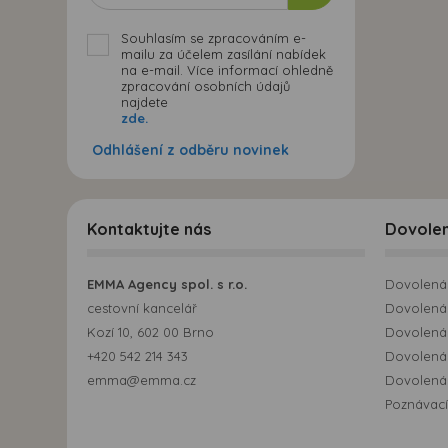
Souhlasím se zpracováním e-
mailu za účelem zasílání nabídek
na e-mail. Více informací ohledně
zpracování osobních údajů
najdete
zde.
Odhlášení z odběru novinek
Kontaktujte nás
Dovole
EMMA Agency spol. s r.o.
Dovolená 
cestovní kancelář
Dovolená 
Kozí 10, 602 00 Brno
Dovolená
+420 542 214 343
Dovolená
emma@emma.cz
Dovolená 
Poznávací