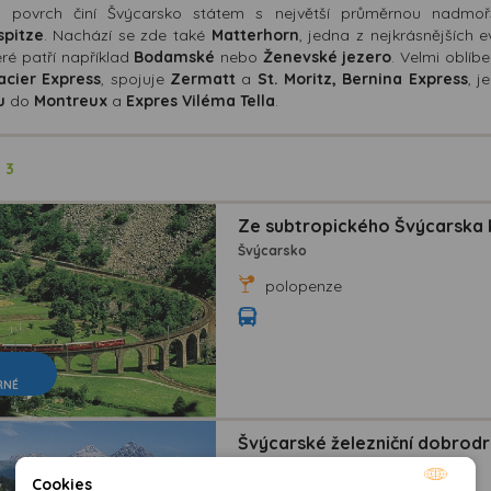
ý povrch činí Švýcarsko státem s největší průměrnou nadmo
spitze
. Nachází se zde také
Matterhorn
, jedna z nejkrásnějších 
eré patří například
Bodamské
nebo
Ženevské jezero
. Velmi oblíb
acier Express
, spojuje
Zermatt
a
St. Moritz, Bernina Express
, j
u
do
Montreux
a
Expres Viléma Tella
.
ů
3
Ze subtropického Švýcarska k
Švýcarsko
polopenze
RNÉ
Švýcarské železniční dobrodr
Švýcarsko
Cookies