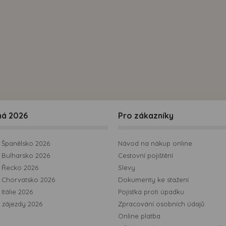
možná bezprostřední identifikace uživatele. Bez vyjádření
souhlasu, nedojde k zobrazování obsahu a reklam
přizpůsobených Vašim zájmům.
ná 2026
Pro zákazníky
Španělsko 2026
Návod na nákup online
Bulharsko 2026
Cestovní pojištění
 Řecko 2026
Slevy
 Chorvatsko 2026
Dokumenty ke stažení
Itálie 2026
Pojistka proti úpadku
 zájezdy 2026
Zpracování osobních údajů
Online platba