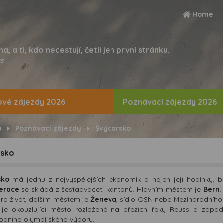
Home
ha, a ti, kdo necestují, četli jen první stránku.
s
vé zájezdy 2026
Poznávací zájezdy 2026
ů
Poznávací zájezdy
Švýcarsko
rsko
sko
má jednu z nejvyspělejších ekonomik a nejen její hodinky, b
erace
se skládá z šestadvaceti kantonů. Hlavním městem je
Bern
ro život, dalším městem je
Ženeva
, sídlo OSN nebo Mezinárodního 
n
je okouzlující město rozložené na březích řeky Reuss a zápa
odního olympijského výboru.