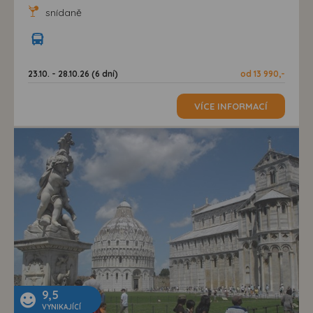
snídaně
23.10. - 28.10.26 (6 dní)
od 13 990,-
VÍCE INFORMACÍ
9,5
VYNIKAJÍCÍ