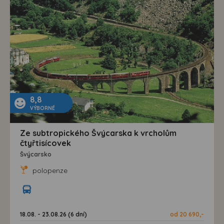
8,8
VÝBORNÉ
Ze subtropického Švýcarska k vrcholům
čtyřtisícovek
Švýcarsko
polopenze
18.08. - 23.08.26 (6 dní)
od 20 690,-