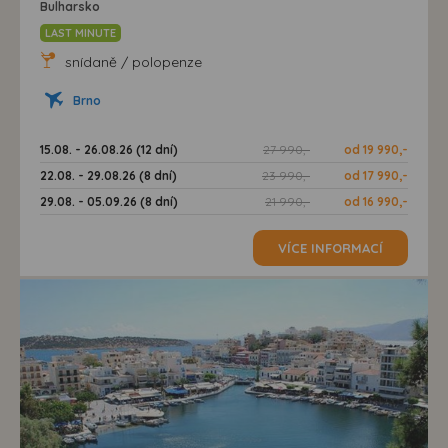
Bulharsko
LAST MINUTE
snídaně / polopenze
Brno
15.08. - 26.08.26 (12 dní)
27 990,-
od 19 990,-
22.08. - 29.08.26 (8 dní)
23 990,-
od 17 990,-
29.08. - 05.09.26 (8 dní)
21 990,-
od 16 990,-
VÍCE INFORMACÍ