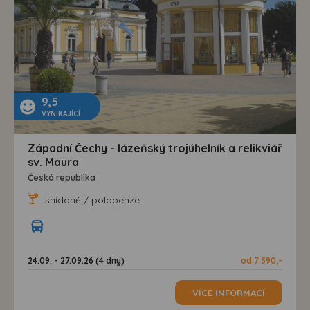
9,5
VYNIKAJÍCÍ
Západní Čechy - lázeňský trojúhelník a relikviář
sv. Maura
Česká republika
snídaně / polopenze
24.09. - 27.09.26 (4 dny)
od 7 590,-
VÍCE INFORMACÍ