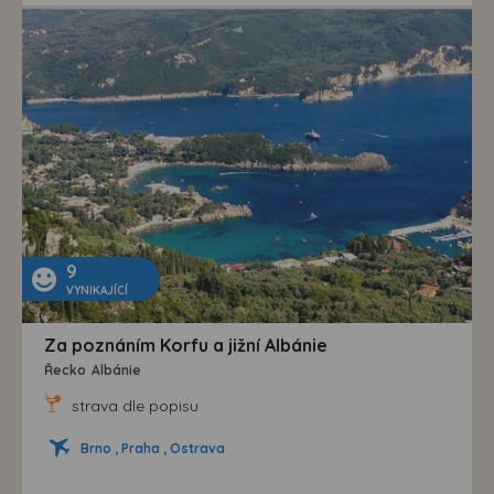
9
VYNIKAJÍCÍ
Za poznáním Korfu a jižní Albánie
Řecko
Albánie
strava dle popisu
Brno , Praha , Ostrava