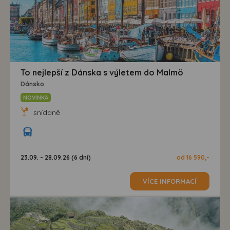
To nejlepší z Dánska s výletem do Malmö
Dánsko
NOVINKA
snídaně
23.09. - 28.09.26 (6 dní)
od 16 590,-
VÍCE INFORMACÍ