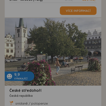
VÍCE INFORMACÍ
9,9
VYNIKAJÍCÍ
České středohoří
Česká republika
snídaně / polopenze