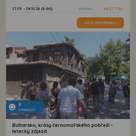
27.09. - 04.10.26 (8 dní)
30 770,-
od 27 770,-
VÍCE INFORMACÍ
9
VYNIKAJÍCÍ
Bulharsko, krásy černomořského pobřeží -
letecký zájezd