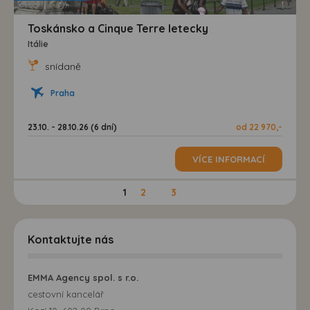
Toskánsko a Cinque Terre letecky
Itálie
snídaně
Praha
23.10. - 28.10.26 (6 dní)
od 22 970,-
VÍCE INFORMACÍ
1
2
3
Kontaktujte nás
EMMA Agency spol. s r.o.
cestovní kancelář