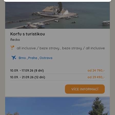
doporučení.
našem webu, tak na webech třetích stran. Díky tomu
máme možnost vytvářet profily založené na Vašich
zájmech. Na základě těchto informací není zpravidla
možná bezprostřední identifikace uživatele. Bez vyjádření
souhlasu, nedojde k zobrazování obsahu a reklam
Korfu s turistikou
přizpůsobených Vašim zájmům.
Řecko
all inclusive / beze stravy , beze stravy / all inclusive
Brno , Praha , Ostrava
10.09. - 17.09.26 (8 dní)
od 24 790,-
10.09. - 21.09.26 (12 dní)
od 29 490,-
VÍCE INFORMACÍ