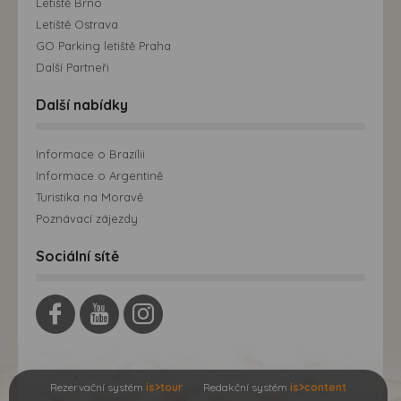
Letiště Brno
Letiště Ostrava
GO Parking letiště Praha
Další Partneři
Další nabídky
Informace o Brazílii
Informace o Argentině
Turistika na Moravě
Poznávací zájezdy
Sociální sítě
Rezervační systém
is>tour
Redakční systém
is>content