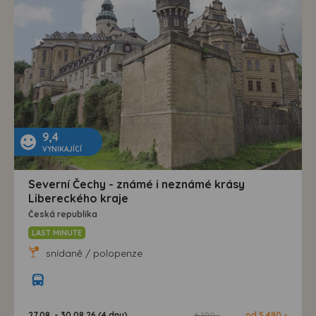
9,4
VYNIKAJÍCÍ
Severní Čechy - známé i neznámé krásy
Libereckého kraje
Česká republika
LAST MINUTE
snídaně / polopenze
27.08. - 30.08.26 (4 dny)
6 190,-
od 5 490,-