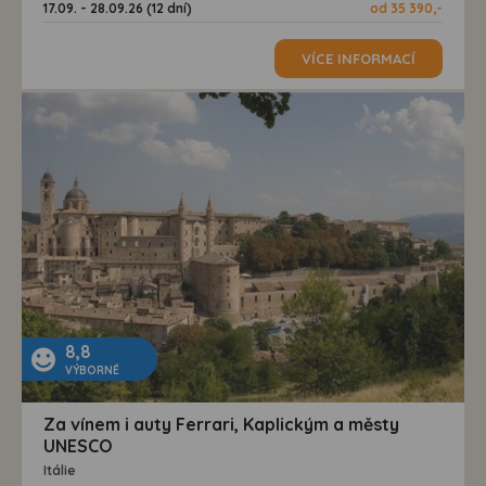
17.09. - 28.09.26 (12 dní)
od 35 390,-
VÍCE INFORMACÍ
8,8
VÝBORNÉ
Za vínem i auty Ferrari, Kaplickým a městy
UNESCO
Itálie