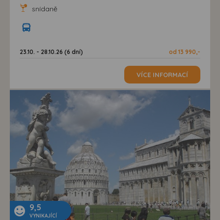
snídaně
23.10. - 28.10.26 (6 dní)
od 13 990,-
VÍCE INFORMACÍ
9,5
VYNIKAJÍCÍ