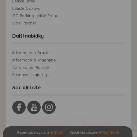
Letiště Brno
Letiště Ostrava
GO Parking letiště Praha
Další Partneři
Další nabídky
Informace o Brazílii
Informace o Argentině
Turistika na Moravě
Poznávací zájezdy
Sociální sítě
Rezervační systém
is>tour
Redakční systém
is>content