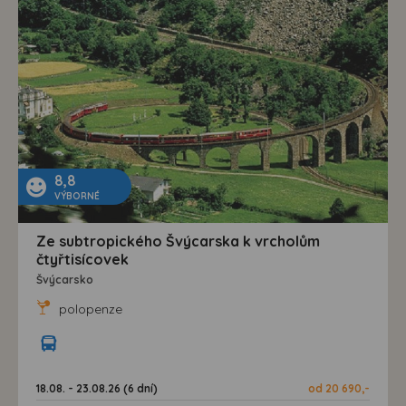
8,8
VÝBORNÉ
Ze subtropického Švýcarska k vrcholům
čtyřtisícovek
Švýcarsko
polopenze
18.08. - 23.08.26 (6 dní)
od 20 690,-