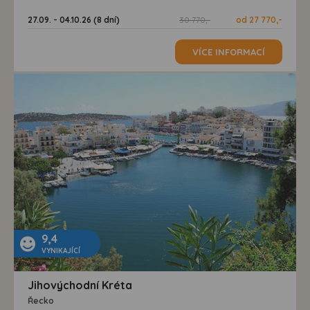
27.09. - 04.10.26 (8 dní)
30 770,-
od 27 770,-
VÍCE INFORMACÍ
9,4
VYNIKAJÍCÍ
Jihovýchodní Kréta
Řecko