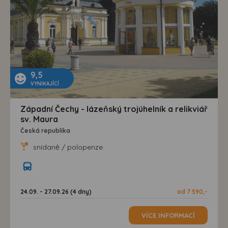
9,5
VYNIKAJÍCÍ
Západní Čechy - lázeňský trojúhelník a relikviář
sv. Maura
Česká republika
snídaně / polopenze
24.09. - 27.09.26 (4 dny)
od 7 590,-
VÍCE INFORMACÍ