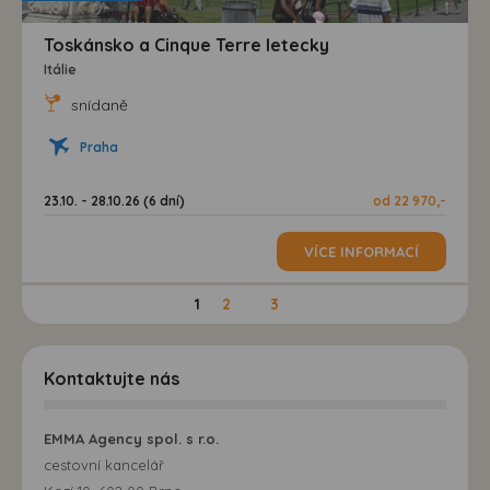
Toskánsko a Cinque Terre letecky
Itálie
snídaně
Praha
23.10. - 28.10.26 (6 dní)
od 22 970,-
VÍCE INFORMACÍ
1
2
3
Kontaktujte nás
EMMA Agency spol. s r.o.
cestovní kancelář