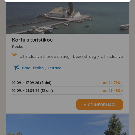
doporučení.
našem webu, tak na webech třetích stran. Díky tomu
máme možnost vytvářet profily založené na Vašich
zájmech. Na základě těchto informací není zpravidla
možná bezprostřední identifikace uživatele. Bez vyjádření
souhlasu, nedojde k zobrazování obsahu a reklam
Korfu s turistikou
přizpůsobených Vašim zájmům.
Řecko
all inclusive / beze stravy , beze stravy / all inclusive
Brno , Praha , Ostrava
10.09. - 17.09.26 (8 dní)
od 24 790,-
10.09. - 21.09.26 (12 dní)
od 29 490,-
VÍCE INFORMACÍ