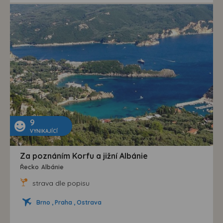
9
VYNIKAJÍCÍ
Za poznáním Korfu a jižní Albánie
Řecko
Albánie
strava dle popisu
Brno , Praha , Ostrava