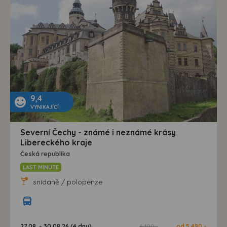
9,4
VYNIKAJÍCÍ
Severní Čechy - známé i neznámé krásy
Libereckého kraje
Česká republika
LAST MINUTE
snídaně / polopenze
27.08. - 30.08.26 (4 dny)
6 190,-
od 5 490,-