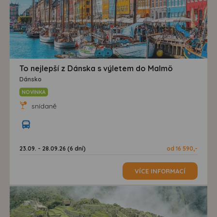
To nejlepší z Dánska s výletem do Malmö
Dánsko
NOVINKA
snídaně
23.09. - 28.09.26 (6 dní)
od 16 590,-
VÍCE INFORMACÍ