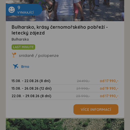
9
VYNIKAJÍCÍ
Bulharsko, krásy černomořského pobřeží -
letecký zájezd
Bulharsko
LAST MINUTE
snídaně / polopenze
Brno
15.08. - 22.08.26 (8 dní)
24 490,-
od 17 990,-
15.08. - 26.08.26 (12 dní)
27 990,-
od 19 990,-
22.08. - 29.08.26 (8 dní)
23 990,-
od 17 990,-
VÍCE INFORMACÍ