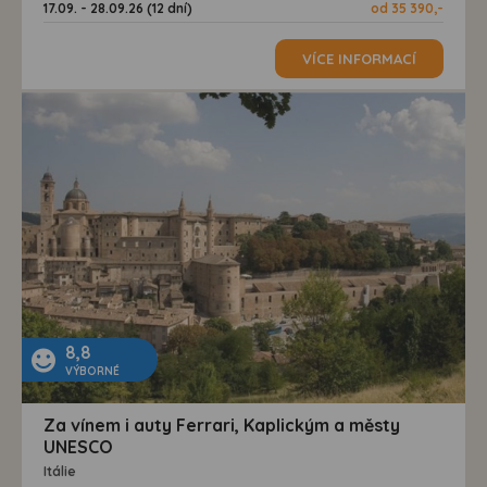
17.09. - 28.09.26 (12 dní)
od 35 390,-
VÍCE INFORMACÍ
8,8
VÝBORNÉ
Za vínem i auty Ferrari, Kaplickým a městy
UNESCO
Itálie