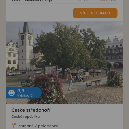
VÍCE INFORMACÍ
9,9
VYNIKAJÍCÍ
České středohoří
Česká republika
snídaně / polopenze