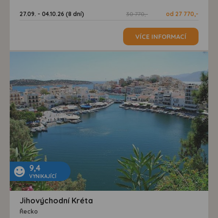
27.09. - 04.10.26 (8 dní)
30 770,-
od 27 770,-
VÍCE INFORMACÍ
9,4
VYNIKAJÍCÍ
Jihovýchodní Kréta
Řecko