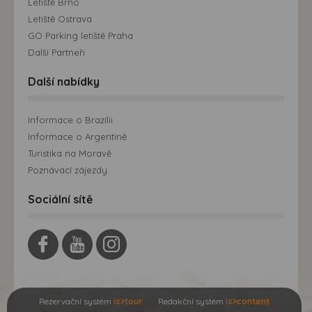
Letiště Brno
Letiště Ostrava
GO Parking letiště Praha
Další Partneři
Další nabídky
Informace o Brazílii
Informace o Argentině
Turistika na Moravě
Poznávací zájezdy
Sociální sítě
Rezervační systém
is>tour
Redakční systém
is>content