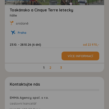
Toskánsko a Cinque Terre letecky
Itálie
snídaně
Praha
23.10. - 28.10.26 (6 dní)
od 22 970,-
VÍCE INFORMACÍ
1
2
3
Kontaktujte nás
EMMA Agency spol. s r.o.
cestovní kancelář