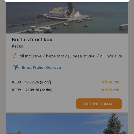
doporučení.
našem webu, tak na webech třetích stran. Díky tomu
máme možnost vytvářet profily založené na Vašich
zájmech. Na základě těchto informací není zpravidla
možná bezprostřední identifikace uživatele. Bez vyjádření
souhlasu, nedojde k zobrazování obsahu a reklam
Korfu s turistikou
přizpůsobených Vašim zájmům.
Řecko
all inclusive / beze stravy , beze stravy / all inclusive
Brno , Praha , Ostrava
10.09. - 17.09.26 (8 dní)
od 24 790,-
10.09. - 21.09.26 (12 dní)
od 29 490,-
VÍCE INFORMACÍ