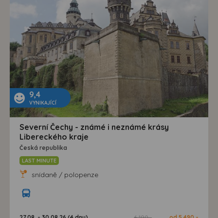
9,4
VYNIKAJÍCÍ
Severní Čechy - známé i neznámé krásy
Libereckého kraje
Česká republika
LAST MINUTE
snídaně / polopenze
27.08. - 30.08.26 (4 dny)
6 190,-
od 5 490,-