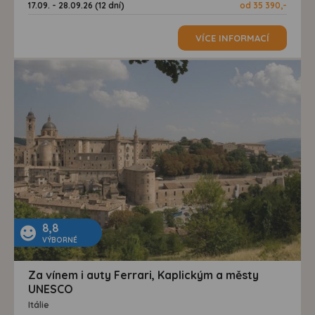
17.09. - 28.09.26 (12 dní)
od 35 390,-
VÍCE INFORMACÍ
8,8
VÝBORNÉ
Za vínem i auty Ferrari, Kaplickým a městy
UNESCO
Itálie