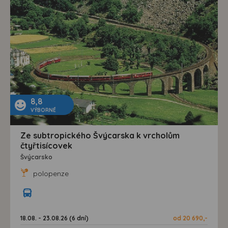
8,8
VÝBORNÉ
Ze subtropického Švýcarska k vrcholům
čtyřtisícovek
Švýcarsko
polopenze
18.08. - 23.08.26 (6 dní)
od 20 690,-