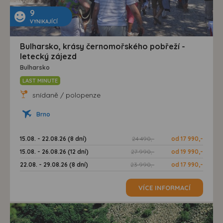
9
VYNIKAJÍCÍ
Bulharsko, krásy černomořského pobřeží -
letecký zájezd
Bulharsko
LAST MINUTE
snídaně / polopenze
Brno
15.08. - 22.08.26 (8 dní)
24 490,-
od 17 990,-
15.08. - 26.08.26 (12 dní)
27 990,-
od 19 990,-
22.08. - 29.08.26 (8 dní)
23 990,-
od 17 990,-
VÍCE INFORMACÍ