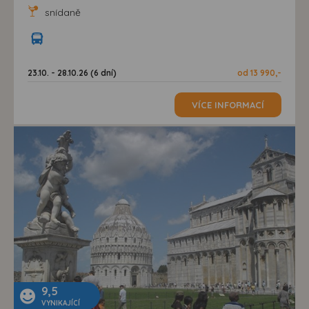
snídaně
23.10. - 28.10.26 (6 dní)
od 13 990,-
VÍCE INFORMACÍ
9,5
VYNIKAJÍCÍ