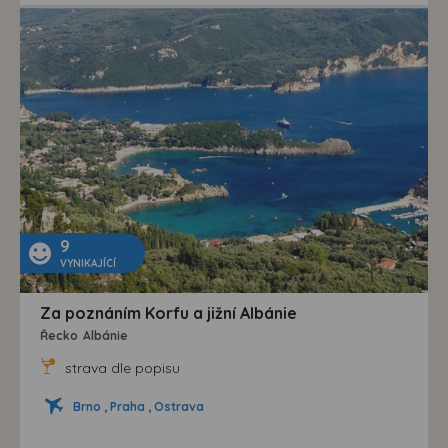
9
VYNIKAJÍCÍ
Za poznáním Korfu a jižní Albánie
Řecko
Albánie
strava dle popisu
Brno , Praha , Ostrava