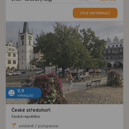
VÍCE INFORMACÍ
9,9
VYNIKAJÍCÍ
České středohoří
Česká republika
snídaně / polopenze