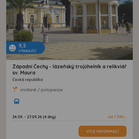
9,5
VYNIKAJÍCÍ
Západní Čechy - lázeňský trojúhelník a relikviář
sv. Maura
Česká republika
snídaně / polopenze
24.09. - 27.09.26 (4 dny)
od 7 590,-
VÍCE INFORMACÍ