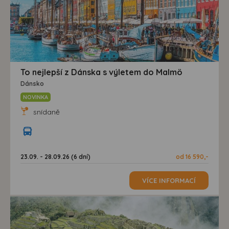
To nejlepší z Dánska s výletem do Malmö
Dánsko
NOVINKA
snídaně
23.09. - 28.09.26 (6 dní)
od 16 590,-
VÍCE INFORMACÍ