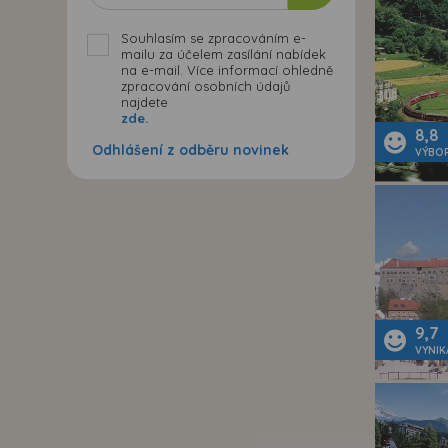
Souhlasím se zpracováním e-
mailu za účelem zasílání nabídek
na e-mail. Více informací ohledně
zpracování osobních údajů
najdete
zde.
8,8
Odhlášení z odběru novinek
VÝBO
9,7
VYNIK