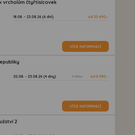
 vrcholům čtyřtisícovek
18.08. - 23.08.26 (6 dní)
od 20 690,-
VÍCE INFORMACÍ
republiky
20.08. - 23.08.26 (4 dny)
7 790,-
od 6 990,-
VÍCE INFORMACÍ
užství 2