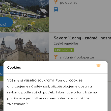
polopenze
AJÍCÍ
Severní Čechy - známé i nezn
Česká republika
LAST MINUTE
snídaně / polopenze
Cookies
Nutné cookies
AJÍCÍ
Nutné cookies pomáhají, aby byla webová stránka
Vážíme si
vašeho soukromí
. Pomocí
cookies
použitelná tak, že umožní základní funkce jako navigace
analyzujeme návštěvnost, přizpůsobujeme obsah a
České středohoří
stránky a přístup k zabezpečeným sekcím webové stránky.
reklamy podle vašich potřeb. Informace o tom, k čemu
Česká republika
Webová stránka nemůže správně fungovat bez těchto
používáme jednotlivé cookies naleznete v možnosti
snídaně / polopenze
cookies.
“Nastavení”
.