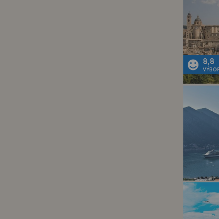
8,8
VÝBO