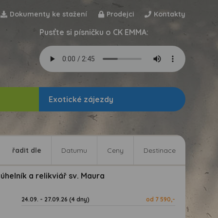
Dokumenty ke stažení
Prodejci
Kontakty
Pusťte si písničku o CK EMMA:
Exotické zájezdy
řadit dle
Datumu
Ceny
Destinace
helník a relikviář sv. Maura
24.09. - 27.09.26 (4 dny)
od 7 590,-