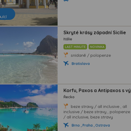
AJÍCÍ
Skryté krásy západní Sicílie
Itálie
LAST MINUTE
NOVINKA
snídaně / polopenze
Bratislava
Korfu, Paxos a Antipaxos s vý
Řecko
beze stravy / all inclusive , all
inclusive / beze stravy , polopenze
/ all inclusive, beze stravy
Brno , Praha , Ostrava