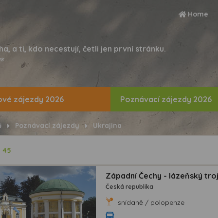
Home
ha, a ti, kdo necestují, četli jen první stránku.
s
vé zájezdy 2026
Poznávací zájezdy 2026
ů
Poznávací zájezdy
Ukrajina
ů
45
Západní Čechy - lázeňský trojú
Česká republika
snídaně / polopenze