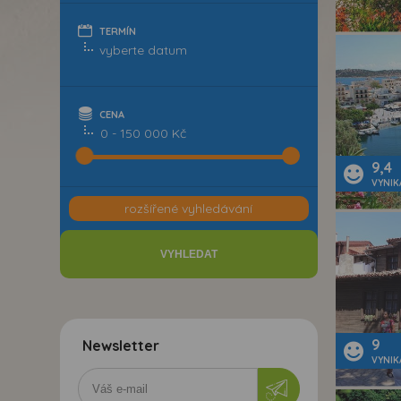
TERMÍN
CENA
0 - 150 000 Kč
9,4
VYNIK
rozšířené vyhledávání
9
Newsletter
VYNIK