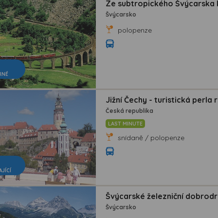
Ze subtropického Švýcarska k
Švýcarsko
polopenze
RNÉ
Jižní Čechy - turistická perla 
Česká republika
LAST MINUTE
snídaně / polopenze
AJÍCÍ
Švýcarské železniční dobrodr
Švýcarsko