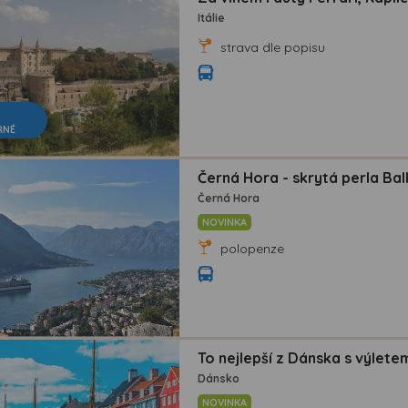
Itálie
strava dle popisu
RNÉ
Černá Hora - skrytá perla Ba
Černá Hora
NOVINKA
polopenze
To nejlepší z Dánska s výlet
Dánsko
NOVINKA