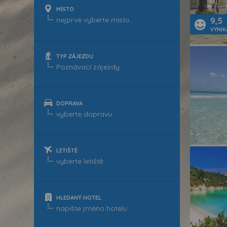
MÍSTO
9,5
VYNIK
TYP ZÁJEZDU
DOPRAVA
LETIŠTĚ
HLEDANÝ HOTEL