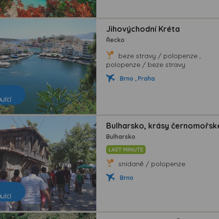
Jihovýchodní Kréta
Řecko
beze stravy / polopenze ,
polopenze / beze stravy
Brno , Praha
AJÍCÍ
Bulharsko, krásy černomořské
Bulharsko
LAST MINUTE
snídaně / polopenze
Brno
AJÍCÍ