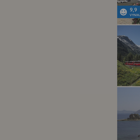
9,9
VYNIK