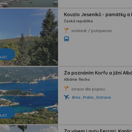
Kouzlo Jeseníků - památky a 
Česká republika
snídaně / polopenze
AJÍCÍ
Za poznáním Korfu a jižní Alb
Albánie
Řecko
strava dle popisu
Brno , Praha , Ostrava
AJÍCÍ
Za vínem i auty Ferrari, Kap