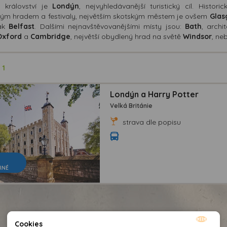
 království je
Londýn
, nejvyhledávanější turistický cíl. Hist
ým hradem a festivaly, největším skotským městem je ovšem
Gla
pak
Belfast
. Dalšími nejnavštěvovanějšími místy jsou:
Bath
, arch
Oxford
a
Cambridge
, největší obydlený hrad na světě
Windsor
, ne
ů
1
Londýn a Harry Potter
Velká Británie
strava dle popisu
RNÉ
Cookies