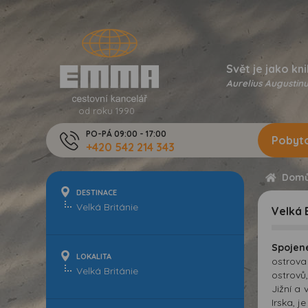
Svět je jako kni
Aurelius Augustinu
od roku 1990
PO-PÁ 09:00 - 17:00
Pobyto
+420 542 214 343
Dom
DESTINACE
Velká 
Spojené
LOKALITA
ostrov
ostrovů
Jižní a 
Irska, j