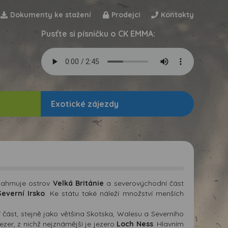
Dokumenty ke stažení
Prodejci
Kontakty
Pusťte si písničku o CK EMMA:
Exotické zájezdy
zahrnuje ostrov
Velká Británie
a severovýchodní část
Severní Irsko
. Ke státu také náleží množství menších
í část, stejně jako většina Skotska, Walesu a Severního
ezer, z nichž nejznámější je jezero
Loch Ness
. Hlavním