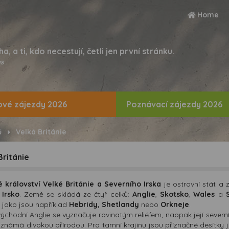
Home
ha, a ti, kdo necestují, četli jen první stránku.
s
vé zájezdy 2026
Poznávací zájezdy 2026
ů
Velká Británie
Británie
 království Velké Británie a Severního Irska
je ostrovní stát a 
a
Irsko
. Země se skládá ze čtyř celků:
Anglie
,
Skotsko
,
Wales
a
, jako jsou například
Hebridy, Shetlandy
nebo
Orkneje
.
východní Anglie se vyznačuje rovinatým reliéfem, naopak její severn
e známá divokou přírodou. Pro tamní krajinu jsou příznačné desítky j