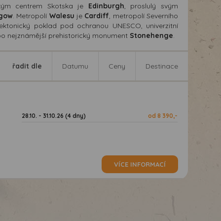
orickým centrem Skotska je
Edinburgh
, proslulý svým
sgow
. Metropolí
Walesu
je
Cardiff
, metropolí Severního
itektonický poklad pod ochranou UNESCO, univerzitní
bo nejznámější prehistorický monument
Stonehenge
.
řadit dle
Datumu
Ceny
Destinace
28.10. - 31.10.26 (4 dny)
od 8 390,-
VÍCE INFORMACÍ