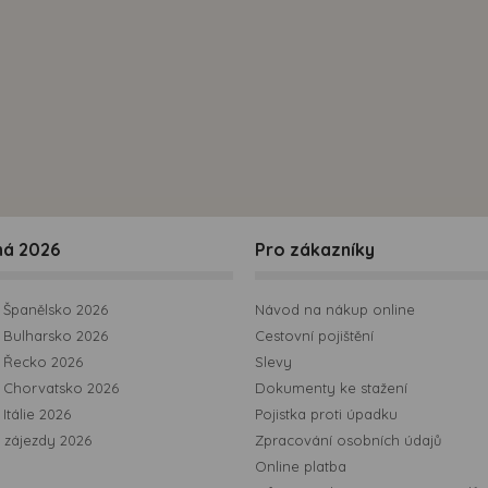
možná bezprostřední identifikace uživatele. Bez vyjádření
souhlasu, nedojde k zobrazování obsahu a reklam
přizpůsobených Vašim zájmům.
ná 2026
Pro zákazníky
Španělsko 2026
Návod na nákup online
Bulharsko 2026
Cestovní pojištění
 Řecko 2026
Slevy
 Chorvatsko 2026
Dokumenty ke stažení
Itálie 2026
Pojistka proti úpadku
 zájezdy 2026
Zpracování osobních údajů
Online platba