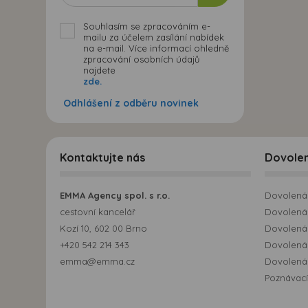
Souhlasím se zpracováním e-
mailu za účelem zasílání nabídek
na e-mail. Více informací ohledně
zpracování osobních údajů
najdete
zde.
Odhlášení z odběru novinek
Kontaktujte nás
Dovole
EMMA Agency spol. s r.o.
Dovolená 
cestovní kancelář
Dovolená 
Kozí 10, 602 00 Brno
Dovolená
+420 542 214 343
Dovolená
emma@emma.cz
Dovolená 
Poznávací