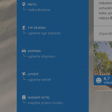
městem
MÍSTO
úchvatn
Irska 
města
TYP ZÁJEZDU
Zájezd
DOPRAVA
LETIŠTĚ
8,7
VÝBO
HLEDANÝ HOTEL