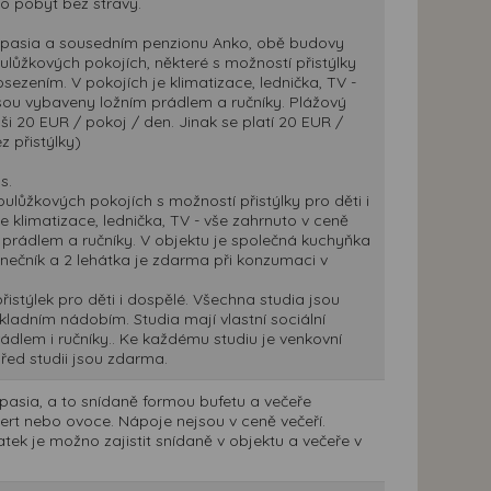
o pobyt bez stravy.
Aspasia a sousedním penzionu Anko, obě budovy
lůžkových pokojích, některé s možností přistýlky
sezením. V pokojích je klimatizace, lednička, TV -
 jsou vybaveny ložním prádlem a ručníky. Plážový
ši 20 EUR / pokoj / den. Jinak se platí 20 EUR /
z přistýlky)
s.
ulůžkových pokojích s možností přistýlky pro děti i
 klimatizace, lednička, TV - vše zahrnuto v ceně
m prádlem a ručníky. V objektu je společná kuchyňka
lunečník a 2 lehátka je zdarma při konzumaci v
istýlek pro děti i dospělé. Všechna studia jsou
ladním nádobím. Studia mají vlastní sociální
prádlem i ručníky.. Ke každému studiu je venkovní
řed studii jsou zdarma.
spasia, a to snídaně formou bufetu a večeře
zert nebo ovoce. Nápoje nejsou v ceně večeří.
atek je možno zajistit snídaně v objektu a večeře v