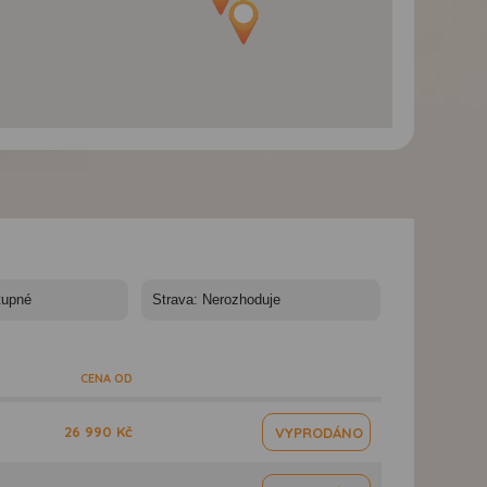
Toulky Lefkádou s
Toulky Lefkádou s
Toulky Lefkádou s
koupáním - Agios
koupáním - hotel
koupáním - Večer
Nikitas
Aspasia
přístav v Nidri
CENA OD
26 990 Kč
VYPRODÁNO