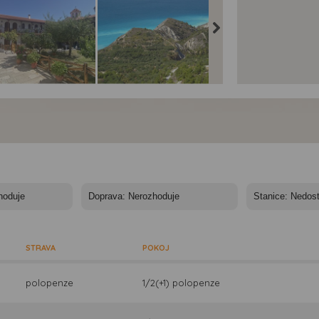
lky Lefkádou s
Toulky Lefkádou s
Toulky Lefkádou s
páním - klášter
koupáním - Řecko,
koupáním - pláž
neromeni
Lefkada
Pefkoulia
STRAVA
POKOJ
polopenze
1/2(+1) polopenze