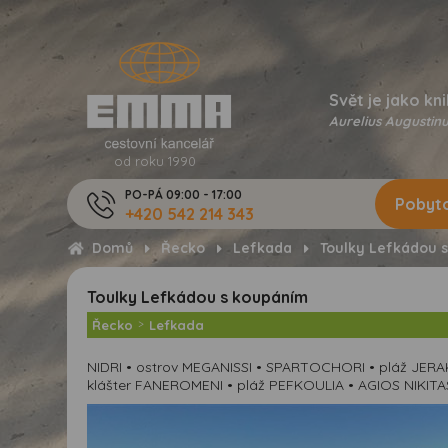
Svět je jako kni
Aurelius Augustinu
od roku 1990
PO-PÁ 09:00 - 17:00
Pobyto
+420 542 214 343
Domů
Řecko
Lefkada
Toulky Lefkádou 
Toulky Lefkádou s koupáním
Řecko
>
Lefkada
NIDRI • ostrov MEGANISSI • SPARTOCHORI • pláž JERAK
klášter FANEROMENI • pláž PEFKOULIA • AGIOS NIKIT