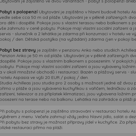
Ubytování je zajištěno ve dvou variantách - pobyt s polopenzí aneb
Pobyt s polopenzí
Ubytování je zajištěno v hlavní budově hotelu 
vedle sebe cca 50 m od pláže. Ubytování je v pěkně zařízených dvou
pro děti i dospělé. Pokoje jsou s vlastní terasou nebo balkonem s po
vše zahrnuto v ceně pobytu. Pokoje mají vlastní sociální zařízení a
servis - slunečník a 2 lehátka je zdarma při konzumaci v hotelu ve vý
pokoj / den. Dětská postýlka (na vyžádání) zdarma (jen v pokoji be
Pobyt bez stravy
je zajištěn v penzionu Anko nebo studiích Achillea
Penzion Anko je 50 m od pláže. Ubytování je v pěkně zařízených dvo
dospělé. Pokoje jsou s vlastním balkonem s posezením. V pokojích je
pobytu. Pokoje mají vlastní sociální zařízení a jsou vybaveny ložní
a v okolí množství obchodů i restaurací. Bazén a plážový servis - s
hotelu Aspasia ve výši 20 EUR / pokoj / den.
Studia Achilleas jsou studia pro 2 osoby s možností jedné až dvou př
přímo u pláže a jsou vybavena kuchyňkou s vařičem, ledničkou a zák
zařízení, televizor a za příplatek klimatizaci, jsou vybavena ložním 
posezení na terase nebo na balkonu. Lehátka na zahrádce a pláži p
Při pobytu s polopenzí je zajištěno stravování v restauraci hotelu A
výběrem z menu. Večeře zahrnují vždy jedno hlavní jídlo, salát a de
Při pobytu bez stravy je možnost přípravy jídel v kuchyňce. Za přípl
blízké restauraci přímo na pláži.