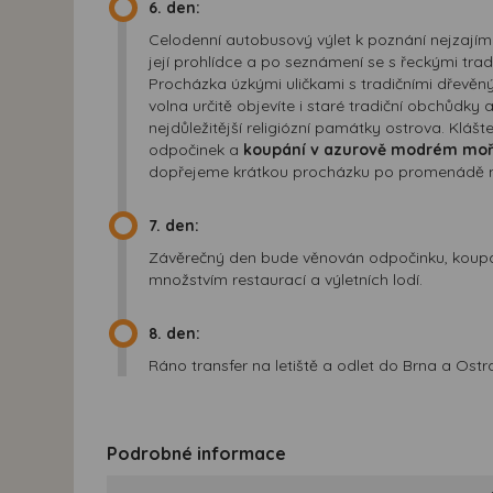
6. den:
Celodenní autobusový výlet k poznání nejzajím
její prohlídce a po seznámení se s řeckými tra
Procházka úzkými uličkami s tradičními dřevěný
volna určitě objevíte i staré tradiční obchůdky
nejdůležitější religiózní památky ostrova. Kláš
odpočinek a
koupání v azurově modrém moři 
dopřejeme krátkou procházku po promenádě neb
7. den:
Závěrečný den bude věnován odpočinku, koupání
množstvím restaurací a výletních lodí.
8. den:
Ráno transfer na letiště a odlet do Brna a Ostr
Podrobné informace