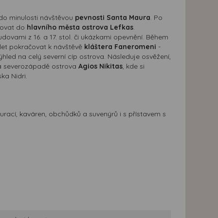
 do minulosti návštěvou
pevnosti Santa Maura
. Po
ačovat do
hlavního města ostrova Lefkas
.
dovami z 16. a 17. stol. či ukázkami opevnění. Během
výlet pokračovat k návštěvě
kláštera Faneromeni
-
ýhled na celý severní cíp ostrova. Následuje osvěžení,
na severozápadě ostrova
Agios Nikitas
, kde si
a Nidri.
rací, kaváren, obchůdků a suvenýrů i s přístavem s