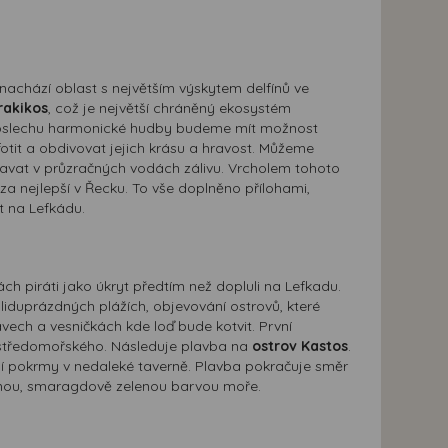
 nachází oblast s největším výskytem delfínů ve
rakikos
, což je největší chráněný ekosystém
i poslechu harmonické hudby budeme mít možnost
fotit a obdivovat jejich krásu a hravost. Můžeme
aplavat v průzračných vodách zálivu. Vrcholem tohoto
za nejlepší v Řecku. To vše doplněno přílohami,
t na Lefkádu.
h piráti jako úkryt předtím než dopluli na Lefkadu.
iduprázdných plážích, objevování ostrovů, které
vech a vesničkách kde loď bude kotvit. První
ě středomořského. Následuje plavba na
ostrov Kastos
.
ní pokrmy v nedaleké taverně. Plavba pokračuje směr
račnou, smaragdově zelenou barvou moře.