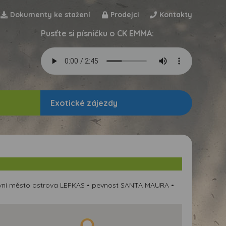
Dokumenty ke stažení
Prodejci
Kontakty
Pusťte si písničku o CK EMMA:
Exotické zájezdy
lavní město ostrova LEFKAS • pevnost SANTA MAURA •