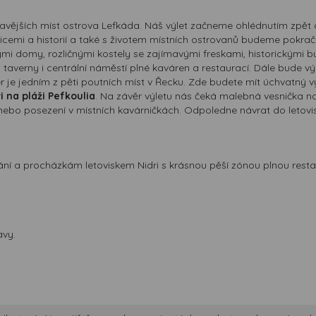
avějších míst ostrova Lefkáda. Náš výlet začneme ohlédnutím zpět
dicemi a historií a také s životem místních ostrovanů budeme pokr
mi domy, rozličnými kostely se zajímavými freskami, historickými bu
 a taverny i centrální náměstí plné kaváren a restaurací. Dále bude 
ter je jedním z pěti poutních míst v Řecku. Zde budete mít úchvatný v
na pláži Pefkoulia
. Na závěr výletu nás čeká malebná vesnička 
o posezení v místních kavárničkách. Odpoledne návrat do letovisk
 a procházkám letoviskem Nidri s krásnou pěší zónou plnou restau
avy.