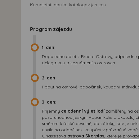
Kompletní tabulka katalogových cen
Program zájezdu
1. den:
Dopoledne odlet z Brna a Ostravy, odpoledne př
delegátkou a seznámení s ostrovem.
2. den
Pobyt na ostrově, odpočinek, koupání. Individu
3. den:
Příjemný
celodenní výlet lodí
zaměřený na ost
pozoruhodnou jeskyni Papanikolis a okouzlujíc
směrem k řecké pevnině, do zátoky, kde je někd
chvíle na odpočinek, koupání v průzračné vodě 
Onassisova
ostrova Skorpios
, které je prová