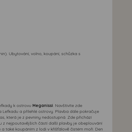
in). Ubytování, volno, koupání, schůzka s
efkady k ostrovu
Meganissi
. Navštívíte zde
 Lefkadu a přilehlé ostrovy. Plavba dále pokračuje
as, která je z pevniny nedostupná. Zde přichází
 z nejpoutavějších částí další plavby je obeplouvání
 také koupáním z lodi v křišťálově čistém moři. Den