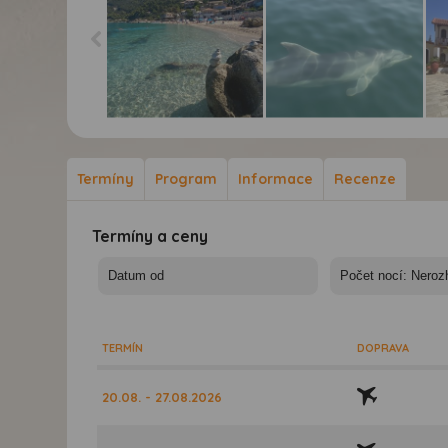
Toulky Lefkádou s
Toulky Lefkádou s
Tou
koupáním - Pláž v
koupáním - výlet za
kou
Agios Nikitas
delfíny
Fa
Termíny
Program
Informace
Recenze
Termíny a ceny
TERMÍN
DOPRAVA
20.08. - 27.08.2026