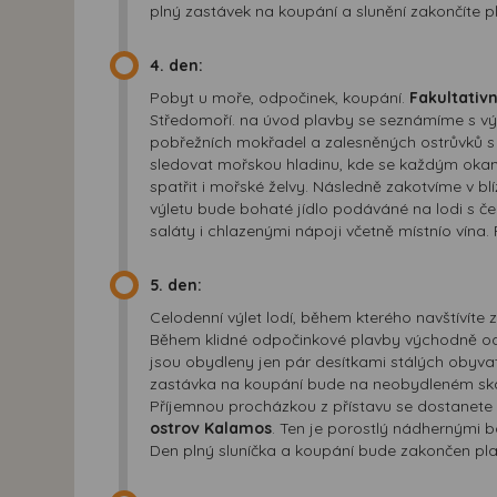
plný zastávek na koupání a slunění zakončíte p
4. den:
Pobyt u moře, odpočinek, koupání.
Fakultativ
Středomoří. na úvod plavby se seznámíme s výz
pobřežních mokřadel a zalesněných ostrůvků s
sledovat mořskou hladinu, kde se každým oka
spatřit i mořské želvy. Následně zakotvíme v bl
výletu bude bohaté jídlo podáváné na lodi s če
saláty i chlazenými nápoji včetně místnío vína.
5. den:
Celodenní výlet lodí, během kterého navštívíte
Během klidné odpočinkové plavby východně od L
jsou obydleny jen pár desítkami stálých obyvat
zastávka na koupání bude na neobydleném s
Příjemnou procházkou z přístavu se dostanete 
ostrov Kalamos
. Ten je porostlý nádhernými 
Den plný sluníčka a koupání bude zakončen pla