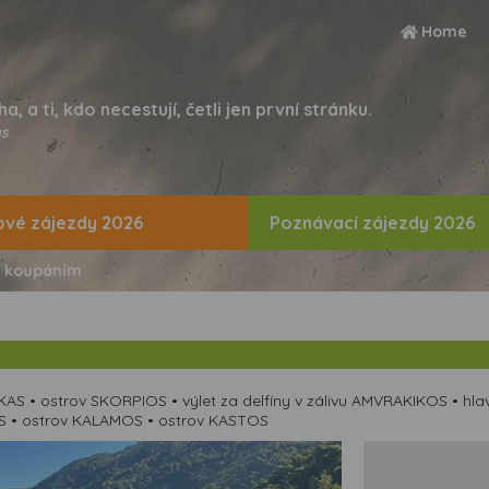
Home
ha, a ti, kdo necestují, četli jen první stránku.
s
vé zájezdy 2026
Poznávací zájezdy 2026
s koupáním
AS • ostrov SKORPIOS • výlet za delfíny v zálivu AMVRAKIKOS • h
AS • ostrov KALAMOS • ostrov KASTOS