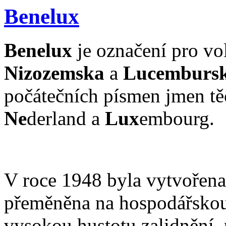
Benelux
Benelux
je označení pro vo
Nizozemska
a
Lucemburs
počátečních písmen jmen tě
Ne
derland a
Lux
embourg.
V roce 1948 byla vytvořena 
přeměněna na hospodářskou 
vysokou hustotu zalidnění, 