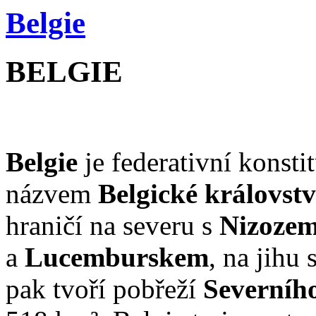
Belgie
BELGIE
Belgie
je federativní konsti
názvem
Belgické královstv
hraničí na severu s
Nizoze
a
Lucemburskem
, na jihu 
pak tvoří pobřeží
Severníh