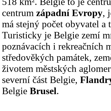
518 km². Belgie to je cent
centrum
západní Evropy
, 
má stejný počet obyvatel a t
Turisticky je Belgie zemí 
poznávacích i rekreačních m
středověkých památek, zem
životem městských aglomera
severní část Belgie,
Flandr
Belgie
Brusel
.