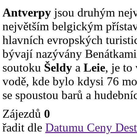
Antverpy
jsou druhým nejv
největším belgickým příst
hlavních evropských turistic
bývají nazývány Benátkami
soutoku
Šeldy
a
Leie
, je t
vodě, kde bylo kdysi 76 mos
se spoustou barů a hudebníc
Zájezdů
0
řadit dle
Datumu
Ceny
Dest