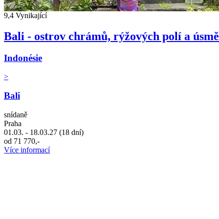
9,4
Vynikající
Bali - ostrov chrámů, rýžových polí a úsm
Indonésie
>
Bali
snídaně
Praha
01.03. - 18.03.27 (18 dní)
od 71 770,-
Více informací