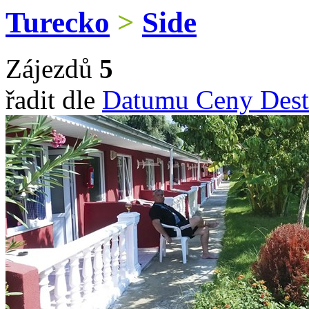
Turecko
>
Side
Zájezdů
5
řadit dle
Datumu
Ceny
Dest