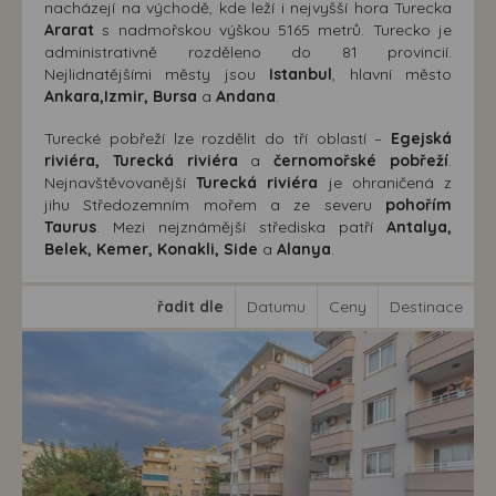
nacházejí na východě, kde leží i nejvyšší hora Turecka
Ararat
s nadmořskou výškou 5165 metrů. Turecko je
administrativně rozděleno do 81 provincií.
Nejlidnatějšími městy jsou
Istanbul
, hlavní město
Ankara,Izmir, Bursa
a
Andana
.
Turecké pobřeží lze rozdělit do tří oblastí –
Egejská
riviéra, Turecká riviéra
a
černomořské pobřeží
.
Nejnavštěvovanější
Turecká riviéra
je ohraničená z
jihu Středozemním mořem a ze severu
pohořím
Taurus
. Mezi nejznámější střediska patří
Antalya,
Belek, Kemer, Konakli, Side
a
Alanya
.
řadit dle
Datumu
Ceny
Destinace