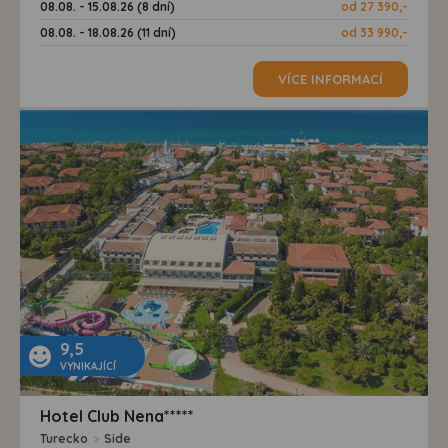
08.08. - 15.08.26 (8 dní)
od 27 390,-
08.08. - 18.08.26 (11 dní)
od 33 990,-
VÍCE INFORMACÍ
9,5
VYNIKAJÍCÍ
Hotel Club Nena*****
Turecko
>
Side