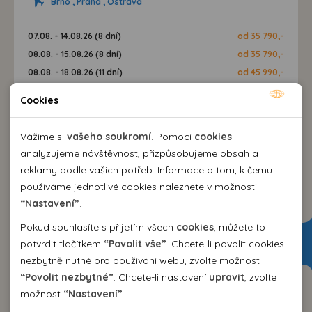
Brno , Praha , Ostrava
07.08. - 14.08.26 (8 dní)
od 35 790,-
08.08. - 15.08.26 (8 dní)
od 35 790,-
08.08. - 18.08.26 (11 dní)
od 45 990,-
Cookies
VÍCE INFORMACÍ
Nutné cookies
Nutné cookies pomáhají, aby byla webová stránka
Vážíme si
vašeho soukromí
. Pomocí
cookies
použitelná tak, že umožní základní funkce jako navigace
analyzujeme návštěvnost, přizpůsobujeme obsah a
stránky a přístup k zabezpečeným sekcím webové stránky.
reklamy podle vašich potřeb. Informace o tom, k čemu
Webová stránka nemůže správně fungovat bez těchto
používáme jednotlivé cookies naleznete v možnosti
cookies.
“Nastavení”
.
Pokud souhlasíte s přijetím všech
cookies
, můžete to
Analytické cookies
potvrdit tlačítkem
“Povolit vše”
. Chcete-li povolit cookies
nezbytně nutné pro používání webu, zvolte možnost
Pomocí analytických cookies můžeme měřit návštěvnost
“Povolit nezbytné”
. Chcete-li nastavení
upravit
, zvolte
našeho webu, zdroje návštěv, výkon reklam a také jejich
Personální cookies
možnost
“Nastavení”
.
dosah. Takto získaná data zpracováváme anonymně bez
Personalizační soubory cookies nám umožňují přizpůsobit
vazby na konkrétního uživatele našeho webu. Bez vašeho