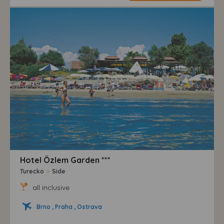
Hotel Özlem Garden ***
Turecko
>
Side
all inclusive
Brno , Praha , Ostrava