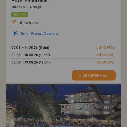
Hotel Panorama****
Turecko
>
Alanya
NOVINKA
all inclusive
Brno , Praha , Ostrava
07.08. - 14.08.26 (8 dní)
od 40 990,-
08.08. - 18.08.26 (11 dní)
od 30 490,-
08.08. - 19.08.26 (12 dní)
od 38 390,-
VÍCE INFORMACÍ