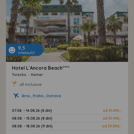
9,5
VYNIKAJÍCÍ
Hotel L´Ancora Beach****
Turecko
>
Kemer
all inclusive
Brno , Praha , Ostrava
07.08. - 14.08.26 (8 dní)
od 31 490,-
08.08. - 15.08.26 (8 dní)
od 31 490,-
08.08. - 18.08.26 (11 dní)
od 39 890,-