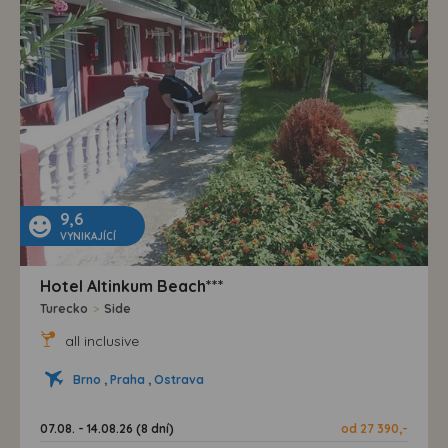
9,6
VYNIKAJÍCÍ
Hotel Altinkum Beach***
Turecko
>
Side
all inclusive
Brno , Praha , Ostrava
07.08. - 14.08.26 (8 dní)
od 27 390,-