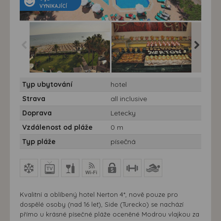
VYNIKAJÍCÍ
Hotel Nerton**** - Hotel
Hotel Nerton**** - Hotel
Hotel Ner
Typ ubytování
hotel
Nerton**** - Turecko, Side
Nerton**** - Turecko, Side
Nerton***
Strava
all inclusive
Doprava
Letecky
Vzdálenost od pláže
0 m
Typ pláže
písečná
Kvalitní a oblíbený hotel Nerton 4*, nově pouze pro
dospělé osoby (nad 16 let), Side (Turecko) se nachází
přímo u krásné písečné pláže oceněné Modrou vlajkou za