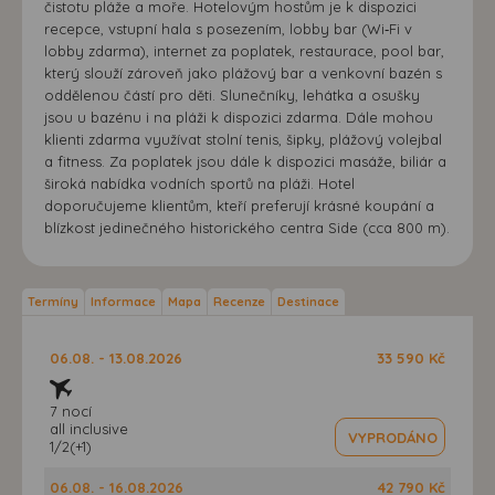
čistotu pláže a moře. Hotelovým hostům je k dispozici
recepce, vstupní hala s posezením, lobby bar (Wi‑Fi v
lobby zdarma), internet za poplatek, restaurace, pool bar,
který slouží zároveň jako plážový bar a venkovní bazén s
oddělenou částí pro děti. Slunečníky, lehátka a osušky
jsou u bazénu i na pláži k dispozici zdarma. Dále mohou
klienti zdarma využívat stolní tenis, šipky, plážový volejbal
a fitness. Za poplatek jsou dále k dispozici masáže, biliár a
široká nabídka vodních sportů na pláži. Hotel
doporučujeme klientům, kteří preferují krásné koupání a
blízkost jedinečného historického centra Side (cca 800 m).
Termíny
Informace
Mapa
Recenze
Destinace
06.08. - 13.08.2026
33 590 Kč
7 nocí
all inclusive
VYPRODÁNO
1/2(+1)
06.08. - 16.08.2026
42 790 Kč