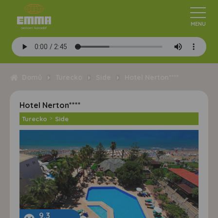
Domů
Turecko
Side
Hotel Nerton****
Hotel Nerton****
Turecko
>
Side
9,3