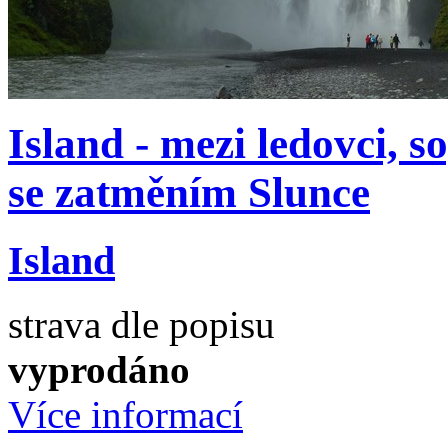
Island - mezi ledovci,
se zatměním Slunce
Island
strava dle popisu
vyprodáno
Více informací