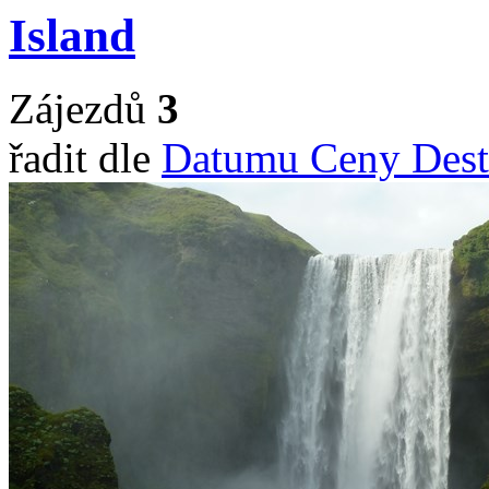
Island
Zájezdů
3
řadit dle
Datumu
Ceny
Dest