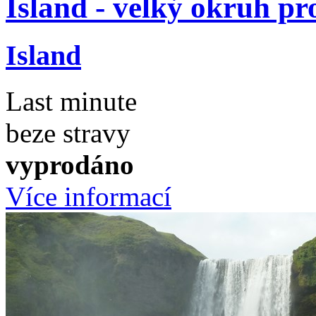
Island - velký okruh pr
Island
Last minute
beze stravy
vyprodáno
Více informací