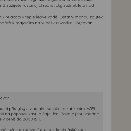
íž zažijete fascinující realistický zážitek letu nad
 k relaxaci v teplé léčivé vodě. Ostatní mohou zbytek
 pobřeží k majákům na výběžku Gardur. Ubytování
.
tování:
stí přistýlky s vlastním sociálním zařízením. WiFi
ství na přípravu kávy a čaje, fén. Pokoje jsou vhodné
le v ceně do 2000 ISK.
ené ložnice, obývací prostor, kuchyňský kout,