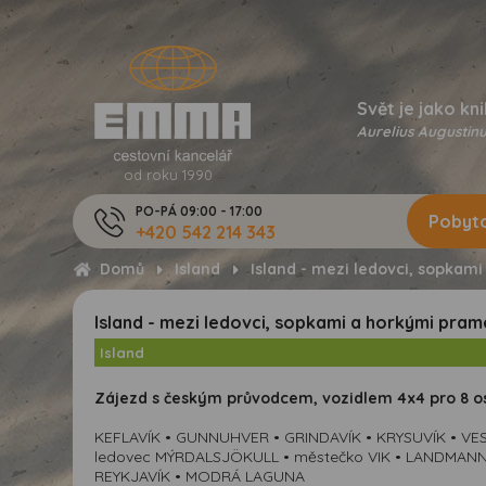
Svět je jako kni
Aurelius Augustinu
od roku 1990
PO-PÁ 09:00 - 17:00
Pobyto
+420 542 214 343
Domů
Island
Island - mezi ledovci, sopkam
Island - mezi ledovci, sopkami a horkými pra
Island
Zájezd s českým průvodcem, vozidlem 4x4 pro 8 os
KEFLAVÍK • GUNNUHVER • GRINDAVÍK • KRYSUVÍK • 
ledovec MÝRDALSJÖKULL • městečko VIK • LANDMANNA
REYKJAVÍK • MODRÁ LAGUNA