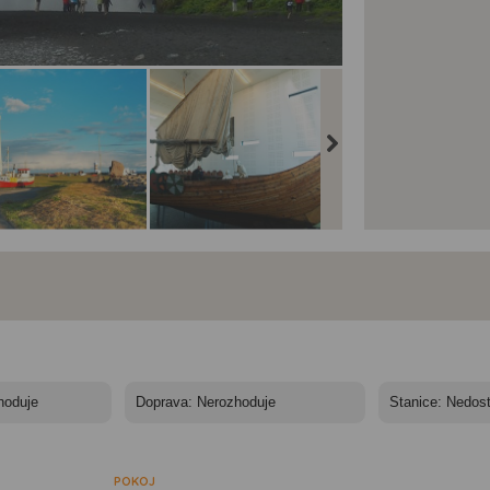
and - mezi ledovci,
Island - mezi ledovci,
Island - mezi ledovci,
kami a horkými
sopkami a horkými
sopkami a horkými
meny - Island,
prameny - Island,
prameny - Island,
kjanes, Gardur -
muzeum Vikingský svět
Reykjavík - katedrála
rý a nový maják
- dokonalá replika
Hallgrímskirk​ja
vikingkého drakaru
POKOJ