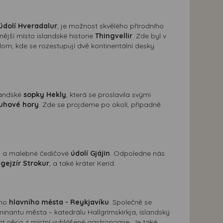
údolí Hveradalur
, je možnost skvělého přírodního
ější místo islandské historie
Thingvellir
. Zde byl v
lom, kde se rozestupují dvě kontinentální desky
landské
sopky Hekly
, která se proslavila svými
uhové hory
. Zde se projdeme po okolí, případně
ng a malebné čedičové
údolí Gjájin
. Odpoledne nás
,
gejzír Strokur
, a také kráter Kerid.
ího
hlavního města - Reykjavíku
. Společně se
nantu města – katedrálu Hallgrímskirkja, islandský
at něco z místní vyhlášené gastronomie. Je také