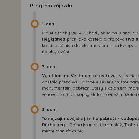
Program zájezdu
1. den:
Odlet z Prahy ve 14:05 hod., přílet na Island v
Reykjanes
: prohlídka kostela a hřbitova
Hvaln
kontinentálních desek s mostem mezi Evropou a
na ubytování.
2. den
Výlet lodí na Vestmanské ostrovy
–vulkanické
dostalo přezdívku Pompeje severu. Vystoupáme 
monumentální pobřežní útesy s koloniemi moř
věnované erupci sopky Eldfell, rovněž můžete i 
3. den:
To nejzajímavější z jižního pobřeží – vodopá
Dýrholaey
– Brána Islandu, Černá pláž, Trolí s
místní manufaktuře).