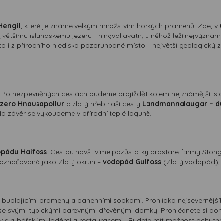
Hengil
, které je známé velkým množstvím horkých pramenů. Zde, v
jvětšímu islandskému jezeru Thingvallavatn, u něhož leží nejvýznamn
o i z přírodního hlediska pozoruhodné místo – největší geologický z
. Po nezpevněných cestách budeme projíždět kolem nejznámější is
ezero Hnausapollur
a zlatý hřeb naší cesty
Landmannalaugar – d
Na závěr se vykoupeme v přírodní teplé laguně.
pádu Haifoss
. Cestou navštívíme pozůstatky prastaré farmy Stö
 označovaná jako Zlatý okruh –
vodopád Gulfoss
(Zlatý vodopád)
 bublajícími prameny a bahenními sopkami. Prohlídka nejsevernějš
se svými typickými barevnými dřevěnými domky. Prohlédnete si domi
tav s rybářskými loděmi a restauracemi . Budete mít možnost ochutn