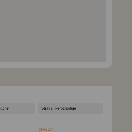
Island - mezi ledovci,
Island - mezi ledovci,
Island - mezi ledov
sopkami a horkými
sopkami a horkými
sopkami a horkým
prameny - Island, gejzír
prameny - Island, gejzír
prameny - Island,
Strokkur ve svém zrodu
Strokkur dosahuje
vodopád Gullfoss
výšky přes 20 m
CENA OD