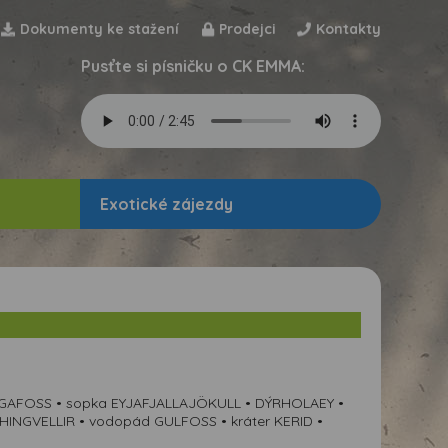
Dokumenty ke stažení
Prodejci
Kontakty
Pusťte si písničku o CK EMMA:
Exotické zájezdy
GAFOSS • sopka EYJAFJALLAJÖKULL • DÝRHOLAEY •
INGVELLIR • vodopád GULFOSS • kráter KERID •