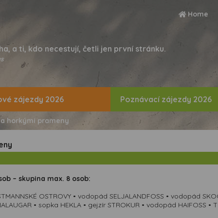
Home
ha, a ti, kdo necestují, četli jen první stránku.
s
vé zájezdy 2026
Poznávací zájezdy 2026
i a horkými prameny
meny
ob – skupina max. 8 osob:
VESTMANNSKÉ OSTROVY • vodopád SELJALANDFOSS • vodopád SKO
LAUGAR • sopka HEKLA • gejzír STROKUR • vodopád HAIFOSS • TH