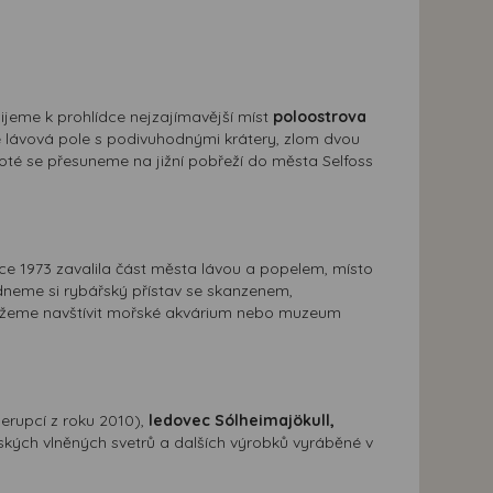
žijeme k prohlídce nejzajímavější míst
poloostrova
e lávová pole s podivuhodnými krátery, zlom dvou
oté se přesuneme na jižní pobřeží do města Selfoss
roce 1973 zavalila část města lávou a popelem, místo
dneme si rybářský přístav se skanzenem,
můžeme navštívit mořské akvárium nebo muzeum
erupcí z roku 2010),
ledovec Sólheimajökull,
ndských vlněných svetrů a dalších výrobků vyráběné v