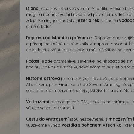
Island
je ostrov ležící v Severním Atlantiku v těsné blí
magma nachází velmi blízko pod povrchem, vděčí z
zdejší krajiny je množství
jezer a řek
s mnoha
vodop
ohně a ledu“.
Doprava na Islandu a průvodce.
Doprava bude zajišt
a přístup ke každému zákazníkovi naprosto osobní. Ři
celou letní sezónu a za tu dobu měl příležitost se sezn
Počasí
je zde proměnlivé, severské, na jihozápadě zm
hodiny, v nejhlubší zimě vydává skomíravé světlo sotva
Historie ostrova
je neméně zajímavá. Za jeho objevení 
Atlantikem, přes Grónsko až do Severní Ameriky. Zdej
se Island řadí mezi země s nejvyšší životní úrovní. Na o
Vnitrozemí
je neobydlené. Díky neexistenci průmyslu a
věnuje velkou pozornost.
Cesty do vnitrozemí
jsou nezpevněné, s
množstvím 
využíváme výhod
vozidla s pohonem všech kol
, kte