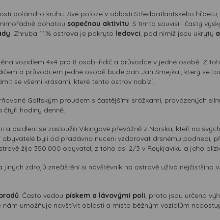
zkosti polárního kruhu. Své poloze v oblasti Středoatlantského hřbetu
a mimořádně bohatou
sopečnou aktivitu
. S tímto souvisí i častý výs
ády
. Zhruba 11% ostrova je pokryto
ledovci
, pod nimiž jsou ukryty
a
ěna vozidlem 4x4 pro 8 osob+řidič a průvodce v jedné osobě. Z toh
dičem a průvodcem jedné osobě bude pan Jan Smejkal, který se touto
ámit se všemi krásami, které tento ostrov nabízí.
írňované Golfským proudem s častějšími srážkami, provázených siln
 čtyři hodiny denně.
a osídlení se zasloužili Vikingové převážně z Norska, kteří na svýc
ší obyvatelé byli od pradávna nuceni vzdorovat drsnému podnebí, př
strově žije 350.000 obyvatel, z toho asi 2/3 v Reykjavíku a jeho blíz
 jiných zdrojů znečištění si návštěvník na ostrově užívá nejčistšího
brodů
. Často vedou
pískem a lávovými poli
, proto jsou určena vý
ré nám umožňuje navštívit oblasti a místa běžným vozidlům nedostu