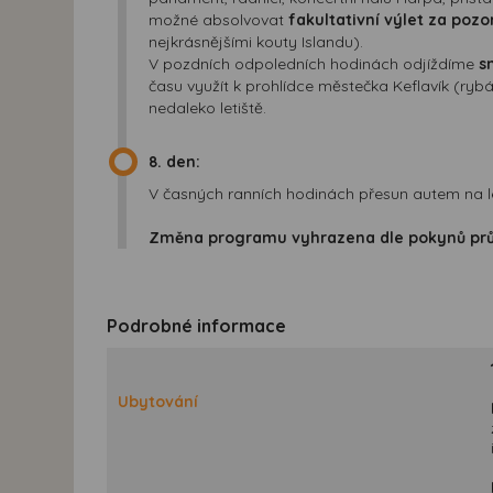
možné absolvovat
fakultativní výlet za poz
nejkrásnějšími kouty Islandu).
V pozdních odpoledních hodinách odjíždíme
s
času využít k prohlídce městečka Keflavík (ry
nedaleko letiště.
8. den:
V časných ranních hodinách přesun autem na letiš
Změna programu vyhrazena dle pokynů průvo
Podrobné informace
Ubytování