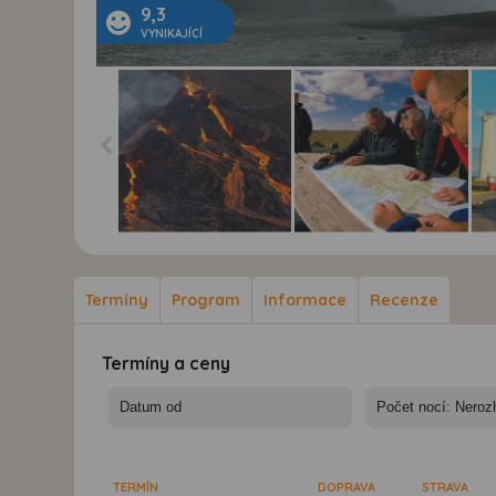
9,3
VYNIKAJÍCÍ
Island - mezi ledovci,
Island - mezi ledovci,
Isl
sopkami a horkými
sopkami a horkými
sop
prameny - Island,
prameny - Island,
pra
Termíny
Program
Informace
Recenze
erupce sopky 20.3.2021
průvodce Jan Smejkal
Rey
na poloostrově
se svými zákazníky
sta
Reykjanes
(má v ruce telefon)
Termíny a ceny
TERMÍN
DOPRAVA
STRAVA