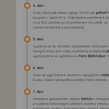
4. den:
Dnes nás bude čekat výšlap 3,5 km do
pohoří 
koupaní v teplé říčce. Odpoledne zamíříme k ne
roce 930 založen první parlament na světě. Je t
(severoamerická a euroasijská).
5. den:
Vydáme se do drsného islandského vnitrozemí
častými erupcemi. Dále navštívíme kráterové
j
vystoupáme na vyhlídkovou
horu Bláhnúkur
. 
6. den:
Dnes se vypravíme k druhému nejvyššímu
vodo
budou čekat nejnavštěvovanější místa Islandu,
7. den:
Návštěva geotermální oblasti
Seltún
s horkými
projdeme historickými uličkami starého města 
parlament, radnici, koncertní halu Harpa, přís