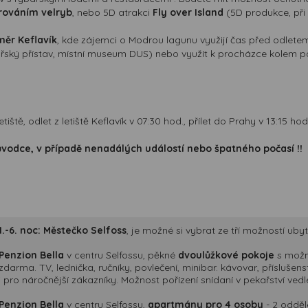
orováním velryb
, nebo 5D atrakci
Fly over Island
(5D produkce, při n
měr Keflavík
, kde zájemci o Modrou lagunu využijí čas před odletem
bářský přístav, místní museum DUS) nebo využít k procházce kolem
tě, odlet z letiště Keflavík v 07:30 hod., přílet do Prahy v 13:15 hod
dce, v případě nenadálých událostí nebo špatného počasí !!
1.-6. noc: Městečko Selfoss
, je možné si vybrat ze tří možností uby
Penzion Bella
v centru Selfossu, pěkné
dvoulůžkové pokoje
s možno
zdarma. TV, lednička, ručníky, povlečení, minibar. kávovar, příslušen
i pro náročnější zákazníky. Možnost pořízení snídaní v pekařství ved
Penzion Bella
v centru Selfossu,
apartmány pro 4 osoby
- 2 odděl