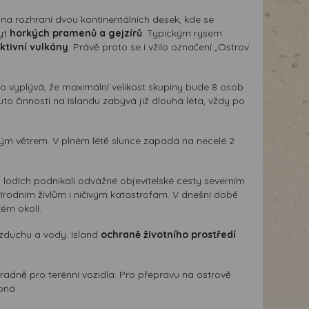
, na rozhraní dvou kontinentálních desek, kde se
kyt
horkých pramenů a gejzírů
. Typickým rysem
ktivní vulkány
. Právě proto se i vžilo označení „Ostrov
o vyplývá, že maximální velikost skupiny bude 8 osob
 činností na Islandu zabývá již dlouhá léta, vždy po
ým větrem. V plném létě slunce zapadá na necelé 2
h lodích podnikali odvážné objevitelské cesty severním
írodním živlům i ničivým katastrofám. V dnešní době
kém okolí.
 vzduchu a vody. Island
ochraně životního prostředí
hradně pro terénní vozidla. Pro přepravu na ostrově
pná.