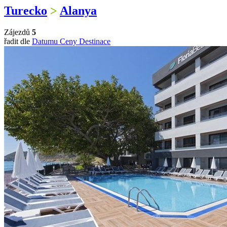
Turecko
>
Alanya
Zájezdů
5
řadit dle
Datumu
Ceny
Destinace