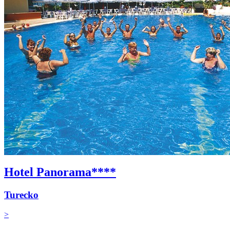
Hotel Panorama****
Turecko
>