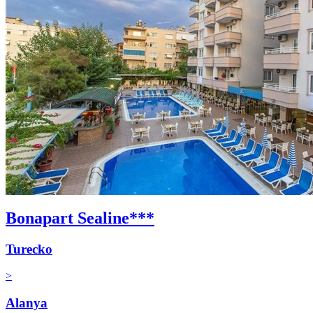
Bonapart Sealine***
Turecko
>
Alanya