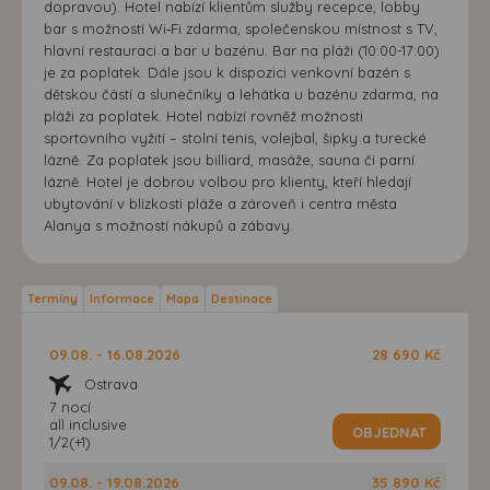
dopravou). Hotel nabízí klientům služby recepce, lobby
bar s možností Wi‑Fi zdarma, společenskou místnost s TV,
hlavní restauraci a bar u bazénu. Bar na pláži (10:00-17:00)
je za poplatek. Dále jsou k dispozici venkovní bazén s
dětskou částí a slunečníky a lehátka u bazénu zdarma, na
pláži za poplatek. Hotel nabízí rovněž možnosti
sportovního vyžití – stolní tenis, volejbal, šipky a turecké
lázně. Za poplatek jsou billiard, masáže, sauna či parní
lázně. Hotel je dobrou volbou pro klienty, kteří hledají
ubytování v blízkosti pláže a zároveň i centra města
Alanya s možností nákupů a zábavy.
Termíny
Informace
Mapa
Destinace
09.08. - 16.08.2026
28 690 Kč
Ostrava
7 nocí
all inclusive
OBJEDNAT
1/2(+1)
09.08. - 19.08.2026
35 890 Kč