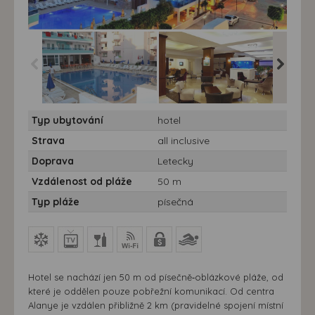
Hotel Mesut **** - bazén
Hotel Mesut **** - lobby
Hotel Mes
Typ ubytování
hotel
restaur
Strava
all inclusive
Doprava
Letecky
Vzdálenost od pláže
50 m
Typ pláže
písečná
Hotel se nachází jen 50 m od písečně‑oblázkové pláže, od
které je oddělen pouze pobřežní komunikací. Od centra
Alanye je vzdálen přibližně 2 km (pravidelné spojení místní