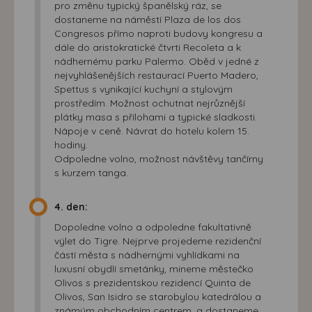
pro změnu typický španělský ráz, se
dostaneme na náměstí Plaza de los dos
Congresos přímo naproti budovy kongresu a
dále do aristokratické čtvrti Recoleta a k
nádhernému parku Palermo. Oběd v jedné z
nejvyhlášenějších restaurací Puerto Madero,
Spettus s vynikající kuchyní a stylovým
prostředím. Možnost ochutnat nejrůznější
plátky masa s přílohami a typické sladkosti.
Nápoje v ceně. Návrat do hotelu kolem 15.
hodiny.
Odpoledne volno, možnost návštěvy tančírny
s kurzem tanga.
4. den:
Dopoledne volno a odpoledne fakultativně
výlet do Tigre. Nejprve projedeme rezidenční
částí města s nádhernými vyhlídkami na
luxusní obydlí smetánky, mineme městečko
Olivos s prezidentskou rezidencí Quinta de
Olivos, San Isidro se starobylou katedrálou a
známým obchodním centrem, a dostaneme