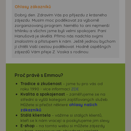
Ohlasy zákazníků
Dobrý den. Zdravím Vás po příjezdu z krásného
zájezdu. Musím moc poděkovat za výborně
zorganizovaný program. Nemělo to ani nejmenší
trhlinku a všichni jsme byli velmi spokojeni. Paní
Hanušová je skvělá. Přímo nás nadchla svými
znalostmi a přístupem k nám. Ještě jednou bychom
jí chtěli Vaší cestou poděkovat. Hodně úspěšných
zájezdů Vám přeje Z. Voska s rodinou.
Proč právě s Emmou?
Tradice a zkušenost
– jsme tu pro vás od
roku 1990 - více informací
ZDE
Kvalita a spokojenost
– zaměřujeme se na
střední a vyšší kategorii zajišťovaných služeb.
Můžete si přečíst některé
ohlasy našich
zákazníků
.
Stálá klientela
– vážíme si stálých klientů,
kteří se k nám vracejí a poskytujeme jim slevy
E-shop
– na tomto webu si můžete zájezdy
vybrat, zarezervovat, objednat i zaplatit