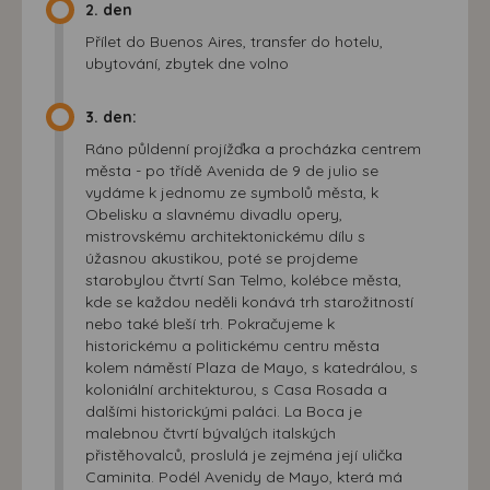
2. den
Přílet do Buenos Aires, transfer do hotelu,
ubytování, zbytek dne volno
3. den:
Ráno půldenní projížďka a procházka centrem
města - po třídě Avenida de 9 de julio se
vydáme k jednomu ze symbolů města, k
Obelisku a slavnému divadlu opery,
mistrovskému architektonickému dílu s
úžasnou akustikou, poté se projdeme
starobylou čtvrtí San Telmo, kolébce města,
kde se každou neděli konává trh starožitností
nebo také bleší trh. Pokračujeme k
historickému a politickému centru města
kolem náměstí Plaza de Mayo, s katedrálou, s
koloniální architekturou, s Casa Rosada a
dalšími historickými paláci. La Boca je
malebnou čtvrtí bývalých italských
přistěhovalců, proslulá je zejména její ulička
Caminita. Podél Avenidy de Mayo, která má