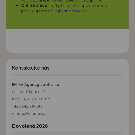
Online sleva
– při přihlášení zájezdu online
poskytujeme na
vybrané zájezdy
Kontaktujte nás
EMMA Agency spol. s r.o.
cestovní kancelář
Kozí 10, 602 00 Brno
+420 542 214 343
emma@emma.cz
Dovolená 2026