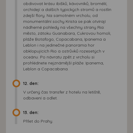
zájmech. Na základě těchto informací není zpravidla
obdivovat krásu ibišků, kávovníků, bromélií,
orchidejí a dalších typických stromů a rostlin
možná bezprostřední identifikace uživatele. Bez vyjádření
zdejší flory. Na samotném vrcholu, od
souhlasu, nedojde k zobrazování obsahu a reklam
monumentální sochy Krista se pak otvírají
přizpůsobených Vašim zájmům.
nádherné pohledy na všechny strany Ria:
město, zátoku Guanabara, Cukrovou homoli,
pláže Botafogo, Copacabana, Ipanema a
Leblon i na jedinečné panorama hor
obklopujících Rio a ostrůvků rozesetých v
oceánu. Po návratu zpět z vrcholu si
prohlédnete nejznámější pláže: Ipanema,
Leblon a Copacabana.
12. den:
V určený čas transfer z hotelu na letiště,
odbavení a odlet.
13. den:
Přílet do Prahy.