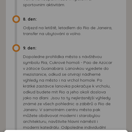
sportovním aktivitám.
8. den:
Odjezd na letiště, letadlem do Rio de Janeira,
transfer na ubytování a volno.
9. den:
Dopoledne prohlídka města s návštěvou
symbolu Ria, Cukrové homoli - Pao de Azúcar
v zátoce Guanabara. Lanovkou vyjedete do
mezistanice, odkud se otvírají nádherné
výhledy na město i na vrchol homole. Po
krátké zastávce lanovka pokračuje k vrcholu,
odkud budete mít Rio a jeho okolí doslova
jako na dlani. Jsou to ty nejkrásnější výhledy
známé ze všech pohlednic a záběrů o Rio de
Janeiru. V samotném centru města pak
můžete obdivovat moderní i starobylou
architekturu, navštívíte hlavní náměstí i
moderní katedrálu. Odpoledne individuální