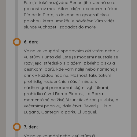
Este je také nazývána Perlou jihu. Jedná se o
poloostrov mezi Atlantickým oceánem a řekou
Río de la Plata, s dokonalou geografickou
polohou, která umožňuje návštěvníkům vidět
slunce vycházet i zapadat do moře.
6. den:
Volno ke koupání, sportovním aktivitám nebo k
výletům. Punta del Este je moderní neustále se
rozvíjející středisko s plážemi z bílého písku a
desítkami barů, kde vám nalijí nebo namíchají
drink v každou hodinu. Možnost fakultativní
prohlídky rezidenčních částí města s
nádhernými panoramatickými vyhlídkami,
prohlídka čtvrtí Barrio Pinares, La Barra –
momentálně nejživější turistické zóny s kluby a
večerními podniky, dále čtvrti Beverly Hills a
Lugano, Cantegril a parku El Jaguel.
7. den:
Volno ke koupání nebo k výletům či