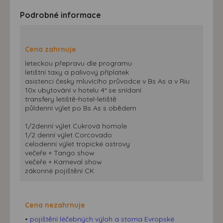
Podrobné informace
Cena zahrnuje
leteckou přepravu dle programu
letištní taxy a palivový příplatek
asistenci česky mluvícího průvodce v Bs As a v Riu
10x ubytování v hotelu 4* se snídaní
transfery letiště-hotel-letiště
půldenní výlet po Bs As s obědem
1/2denní výlet Cukrová homole
1/2 denní výlet Corcovado
celodenní výlet tropické ostrovy
večeře + Tango show
večeře + Karneval show
zákonné pojištění CK
Cena nezahrnuje
•
pojištění léčebných výloh a storna Evropské