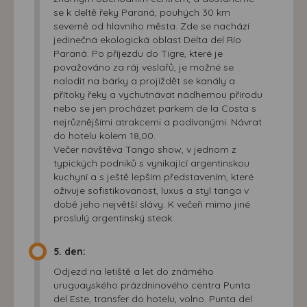
se k deltě řeky Paraná, pouhých 30 km
severně od hlavního města. Zde se nachází
jedinečná ekologická oblast Delta del Río
Paraná. Po příjezdu do Tigre, které je
považováno za ráj veslařů, je možné se
nalodit na bárky a projíždět se kanály a
přítoky řeky a vychutnávat nádhernou přírodu
nebo se jen procházet parkem de la Costa s
nejrůznějšími atrakcemi a podívanými. Návrat
do hotelu kolem 18,00.
Večer návštěva Tango show, v jednom z
typických podniků s vynikající argentinskou
kuchyní a s ještě lepším představením, které
oživuje sofistikovanost, luxus a styl tanga v
době jeho největší slávy. K večeři mimo jiné
proslulý argentinský steak.
5. den:
Odjezd na letiště a let do známého
uruguayského prázdninového centra Punta
del Este, transfer do hotelu, volno. Punta del