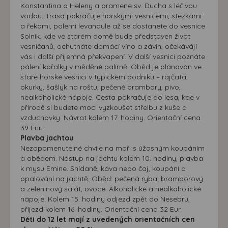
Konstantina a Heleny a pramene sv. Ducha s léčivou
vodou. Trasa pokračuje horskými vesnicemi, stezkami
a řekami, polemi levandule až se dostanete do vesnice
Solnik, kde ve starém domě bude představen život
vesničanů, ochutnáte domácí víno a závin, očekávájí
vás i další příjemná překvapení. V další vesnici poznáte
pálení kořalky v měděné palírně. Oběd je plánován ve
staré horské vesnici v typickém podniku – rajčata,
okurky, šašlyk na roštu, pečené brambory, pivo,
nealkoholické nápoje. Cesta pokračuje do lesa, kde v
přírodě si budete moci vyzkoušet střelbu z kuše a
vzduchovky. Návrat kolem 17. hodiny. Orientační cena
39 Eur.
Plavba jachtou
Nezapomenutelné chvíle na moři s úžasným koupáním
a obědem. Nástup na jachtu kolem 10. hodiny, plavba
k mysu Emine. Snídaně, káva nebo čaj, koupání a
opalování na jachtě. Oběd: pečená ryba, bramborový
a zeleninový salát, ovoce. Alkoholické a nealkoholické
nápoje. Kolem 15. hodiny odjezd zpět do Nesebru,
příjezd kolem 16. hodiny. Orientační cena 32 Eur.
Děti do 12 let mají z uvedených orientačních cen