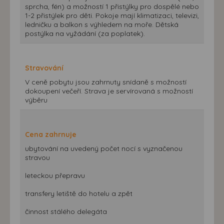
sprcha, fén) a možností 1 přistýlky pro dospělé nebo
1-2 přistýlek pro děti. Pokoje mají klimatizaci, televizi,
ledničku a balkon s výhledem na moře. Dětská
postýlka na vyžádání (za poplatek).
Stravování
V ceně pobytu jsou zahrnuty snídaně s možností
dokoupení večeří. Strava je servírovaná s možností
výběru
Cena zahrnuje
ubytování na uvedený počet nocí s vyznačenou
stravou
leteckou přepravu
transfery letiště do hotelu a zpět
činnost stálého delegáta