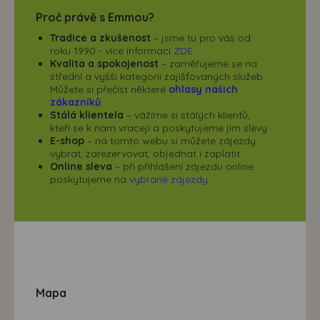
Proč právě s Emmou?
Tradice a zkušenost
– jsme tu pro vás od
roku 1990 - více informací
ZDE
Kvalita a spokojenost
– zaměřujeme se na
střední a vyšší kategorii zajišťovaných služeb.
Můžete si přečíst některé
ohlasy našich
zákazníků
.
Stálá klientela
– vážíme si stálých klientů,
kteří se k nám vracejí a poskytujeme jim slevy
E-shop
– na tomto webu si můžete zájezdy
vybrat, zarezervovat, objednat i zaplatit
Online sleva
– při přihlášení zájezdu online
poskytujeme na
vybrané zájezdy
Mapa