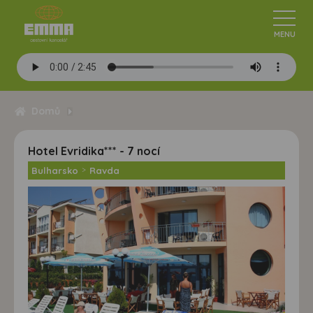
Domů
Hotel Evridika*** - 7 nocí
Bulharsko
>
Ravda