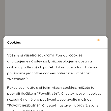
Cookies
Nutné cookies
Nutné cookies pomáhají, aby byla webová stránka
Vážíme si
vašeho soukromí
. Pomocí
cookies
Destinace a výlety
použitelná tak, že umožní základní funkce jako navigace
analyzujeme návštěvnost, přizpůsobujeme obsah a
stránky a přístup k zabezpečeným sekcím webové stránky.
reklamy podle vašich potřeb. Informace o tom, k čemu
Webová stránka nemůže správně fungovat bez těchto
používáme jednotlivé cookies naleznete v možnosti
cookies.
“Nastavení”
.
Pokud souhlasíte s přijetím všech
cookies
, můžete to
Analytické cookies
potvrdit tlačítkem
“Povolit vše”
. Chcete-li povolit cookies
nezbytně nutné pro používání webu, zvolte možnost
Pomocí analytických cookies můžeme měřit návštěvnost
“Povolit nezbytné”
. Chcete-li nastavení
upravit
, zvolte
našeho webu, zdroje návštěv, výkon reklam a také jejich
Personální cookies