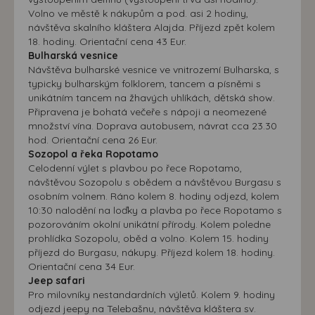
Volno ve městě k nákupům a pod. asi 2 hodiny,
návštěva skalního kláštera Alajda. Příjezd zpět kolem
18. hodiny. Orientační cena 43 Eur.
Bulharská vesnice
Návštěva bulharské vesnice ve vnitrozemí Bulharska, s
typicky bulharským folklorem, tancem a písněmi s
unikátním tancem na žhavých uhlíkách, dětská show.
Připravena je bohatá večeře s nápoji a neomezené
množství vína. Doprava autobusem, návrat cca 23.30
hod. Orientační cena 26 Eur.
Sozopol a řeka Ropotamo
Celodenní výlet s plavbou po řece Ropotamo,
návštěvou Sozopolu s obědem a návštěvou Burgasu s
osobním volnem. Ráno kolem 8. hodiny odjezd, kolem
10:30 nalodění na loďky a plavba po řece Ropotamo s
pozorováním okolní unikátní přírody. Kolem poledne
prohlídka Sozopolu, oběd a volno. Kolem 15. hodiny
příjezd do Burgasu, nákupy. Příjezd kolem 18. hodiny.
Orientační cena 34 Eur.
Jeep safari
Pro milovníky nestandardních výletů. Kolem 9. hodiny
odjezd jeepy na Telebašnu, návštěva kláštera sv.