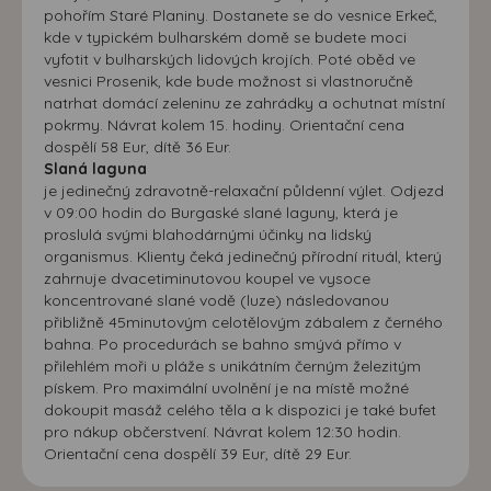
pohořím Staré Planiny. Dostanete se do vesnice Erkeč,
kde v typickém bulharském domě se budete moci
vyfotit v bulharských lidových krojích. Poté oběd ve
vesnici Prosenik, kde bude možnost si vlastnoručně
natrhat domácí zeleninu ze zahrádky a ochutnat místní
pokrmy. Návrat kolem 15. hodiny. Orientační cena
dospělí 58 Eur, dítě 36 Eur.
Slaná laguna
je jedinečný zdravotně-relaxační půldenní výlet. Odjezd
v 09:00 hodin do Burgaské slané laguny, která je
proslulá svými blahodárnými účinky na lidský
organismus. Klienty čeká jedinečný přírodní rituál, který
zahrnuje dvacetiminutovou koupel ve vysoce
koncentrované slané vodě (luze) následovanou
přibližně 45minutovým celotělovým zábalem z černého
bahna. Po procedurách se bahno smývá přímo v
přilehlém moři u pláže s unikátním černým železitým
pískem. Pro maximální uvolnění je na místě možné
dokoupit masáž celého těla a k dispozici je také bufet
pro nákup občerstvení. Návrat kolem 12:30 hodin.
Orientační cena dospělí 39 Eur, dítě 29 Eur.