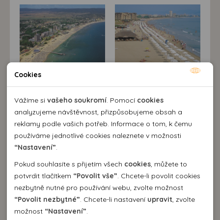
Cookies
Nutné cookies
Nutné cookies pomáhají, aby byla webová stránka
Vážíme si
vašeho soukromí
. Pomocí
cookies
použitelná tak, že umožní základní funkce jako navigace
analyzujeme návštěvnost, přizpůsobujeme obsah a
stránky a přístup k zabezpečeným sekcím webové stránky.
reklamy podle vašich potřeb. Informace o tom, k čemu
Webová stránka nemůže správně fungovat bez těchto
používáme jednotlivé cookies naleznete v možnosti
cookies.
“Nastavení”
.
Pokud souhlasíte s přijetím všech
cookies
, můžete to
Analytické cookies
potvrdit tlačítkem
“Povolit vše”
. Chcete-li povolit cookies
Popis destinace
nezbytně nutné pro používání webu, zvolte možnost
Pomocí analytických cookies můžeme měřit návštěvnost
Největší a nejmodernější rekreační
“Povolit nezbytné”
. Chcete-li nastavení
upravit
, zvolte
našeho webu, zdroje návštěv, výkon reklam a také jejich
Personální cookies
komplex
Bulharska
leží 40 km severně
od Burgasu, 5 km od Nesebru. Cca 5 km
možnost
“Nastavení”
.
dosah. Takto získaná data zpracováváme anonymně bez
Personalizační soubory cookies nám umožňují přizpůsobit