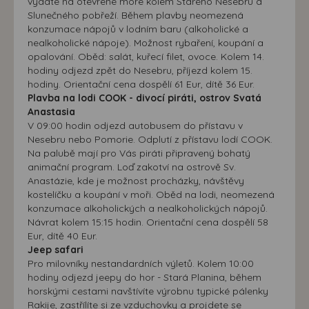
vydáte na otevřené moře kolem Starého Nesebru a
Slunečného pobřeží. Během plavby neomezená
konzumace nápojů v lodním baru (alkoholické a
nealkoholické nápoje). Možnost rybaření, koupání a
opalování. Oběd: salát, kuřecí filet, ovoce. Kolem 14.
hodiny odjezd zpět do Nesebru, příjezd kolem 15.
hodiny. Orientační cena dospělí 61 Eur, dítě 36 Eur.
Plavba na lodi COOK - divocí piráti, ostrov Svatá
Anastasia
V 09:00 hodin odjezd autobusem do přístavu v
Nesebru nebo Pomorie. Odplutí z přístavu lodí COOK.
Na palubě mají pro Vás piráti připravený bohatý
animační program. Loď zakotví na ostrově Sv.
Anastázie, kde je možnost procházky, návštěvy
kostelíčku a koupání v moři. Oběd na lodi, neomezená
konzumace alkoholických a nealkoholických nápojů.
Návrat kolem 15:15 hodin. Orientační cena dospělí 58
Eur, dítě 40 Eur.
Jeep safari
Pro milovníky nestandardních výletů. Kolem 10:00
hodiny odjezd jeepy do hor - Stará Planina, během
horskými cestami navštívíte výrobnu typické pálenky
Rakije, zastřílíte si ze vzduchovky a projdete se