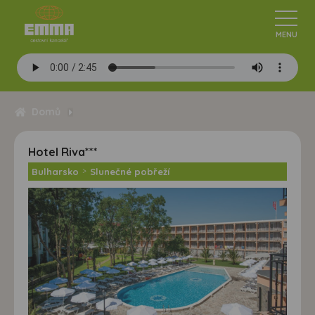
Domů
Hotel Riva***
Bulharsko
>
Slunečné pobřeží