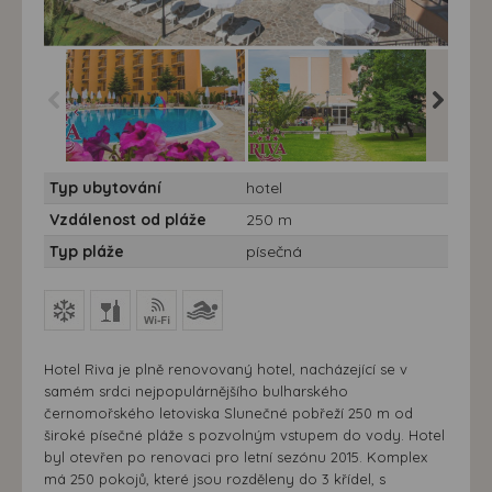
Hotel Riva*** - Buhlarsko,
Hotel Riva*** - Buhlarsko,
Hotel Riv
Typ ubytování
hotel
Slunečné pobřeží - hotel
Slunečné pobřeží - hotel
Slunečné
Riva
Riva
Riva
Vzdálenost od pláže
250 m
Typ pláže
písečná
Hotel Riva je plně renovovaný hotel, nacházející se v
samém srdci nejpopulárnějšího bulharského
černomořského letoviska Slunečné pobřeží 250 m od
široké písečné pláže s pozvolným vstupem do vody. Hotel
byl otevřen po renovaci pro letní sezónu 2015. Komplex
má 250 pokojů, které jsou rozděleny do 3 křídel, s