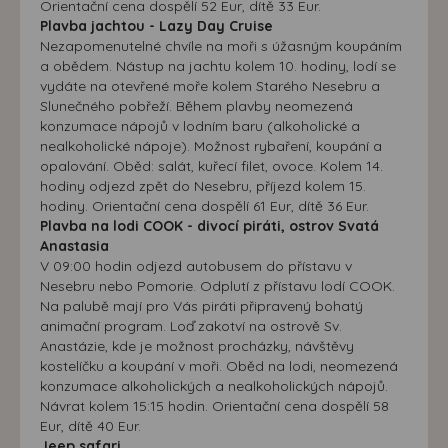
Orientační cena dospělí 52 Eur, dítě 33 Eur.
Plavba jachtou - Lazy Day Cruise
Nezapomenutelné chvíle na moři s úžasným koupáním
a obědem. Nástup na jachtu kolem 10. hodiny, lodí se
vydáte na otevřené moře kolem Starého Nesebru a
Slunečného pobřeží. Během plavby neomezená
konzumace nápojů v lodním baru (alkoholické a
nealkoholické nápoje). Možnost rybaření, koupání a
opalování. Oběd: salát, kuřecí filet, ovoce. Kolem 14.
hodiny odjezd zpět do Nesebru, příjezd kolem 15.
hodiny. Orientační cena dospělí 61 Eur, dítě 36 Eur.
Plavba na lodi COOK - divocí piráti, ostrov Svatá
Anastasia
V 09:00 hodin odjezd autobusem do přístavu v
Nesebru nebo Pomorie. Odplutí z přístavu lodí COOK.
Na palubě mají pro Vás piráti připravený bohatý
animační program. Loď zakotví na ostrově Sv.
Anastázie, kde je možnost procházky, návštěvy
kostelíčku a koupání v moři. Oběd na lodi, neomezená
konzumace alkoholických a nealkoholických nápojů.
Návrat kolem 15:15 hodin. Orientační cena dospělí 58
Eur, dítě 40 Eur.
Jeep safari