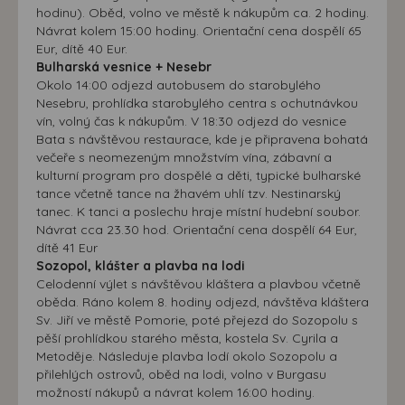
hodinu). Oběd, volno ve městě k nákupům ca. 2 hodiny.
Návrat kolem 15:00 hodiny. Orientační cena dospělí 65
Eur, dítě 40 Eur.
Bulharská vesnice + Nesebr
Okolo 14:00 odjezd autobusem do starobylého
Nesebru, prohlídka starobylého centra s ochutnávkou
vín, volný čas k nákupům. V 18:30 odjezd do vesnice
Bata s návštěvou restaurace, kde je připravena bohatá
večeře s neomezeným množstvím vína, zábavní a
kulturní program pro dospělé a děti, typické bulharské
tance včetně tance na žhavém uhlí tzv. Nestinarský
tanec. K tanci a poslechu hraje místní hudební soubor.
Návrat cca 23.30 hod. Orientační cena dospělí 64 Eur,
dítě 41 Eur
Sozopol, klášter a plavba na lodi
Celodenní výlet s návštěvou kláštera a plavbou včetně
oběda. Ráno kolem 8. hodiny odjezd, návštěva kláštera
Sv. Jiří ve městě Pomorie, poté přejezd do Sozopolu s
pěší prohlídkou starého města, kostela Sv. Cyrila a
Metoděje. Následuje plavba lodí okolo Sozopolu a
přilehlých ostrovů, oběd na lodi, volno v Burgasu
možností nákupů a návrat kolem 16:00 hodiny.