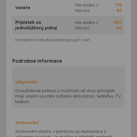
Na osobu /
170
Večeře
Na noc
Kč
Příplatek za
Na osobu /
350
jednolůžkový pokoj
Na noc
Kč
Kompletní tabulka katalogových cen
Podrobné informace
Ubytování
Dvoulůžkové pokoje s možností až dvou přistýlek
mají vlastní sociální zařízení, klimatizaci, ledničku, TV,
balkon.
Stravování
Stravování vlastní, v penzionu je restaurace s
výbornou kuchyní. Je možno si připlatit snídaně