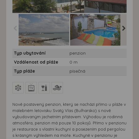
Penzion Perla 7 nocí -
Penzion Perla 7 nocí -
Penzion 
Typ ubytování
penzion
Bulharsko - Sv. Vlas,
Bulharsko - Sv. Vlas,
Bulharsk
Penzion Perla
Penzion Perla
Penzion 
Vzdálenost od pláže
0 m
Typ pláže
písečná
Nově postavený penzion, který se nachází přímo u pláže v
malebném letovisku Svatý Vlas (Bulharsko) s nově
vybudovaným jachetním přístavem. Výhodou je rodinná
atmosféra, penzion má pouze 10 pokojů. Přímo v penzionu
je restaurace s vlastní kuchyní a posezením pod pergolou
s krásným výhledem na moře. Kuchyně v penzionu je