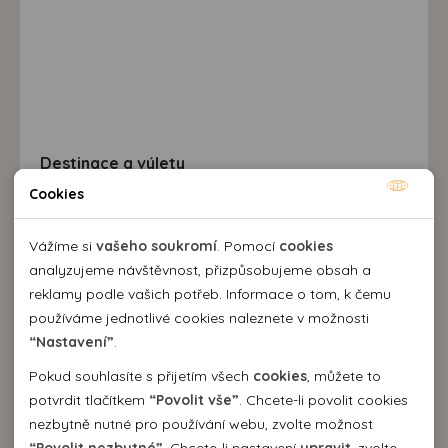
Destinace a výlety
Cookies
Nutné cookies
Nutné cookies pomáhají, aby byla webová stránka
Vážíme si
vašeho soukromí
. Pomocí
cookies
použitelná tak, že umožní základní funkce jako navigace
analyzujeme návštěvnost, přizpůsobujeme obsah a
stránky a přístup k zabezpečeným sekcím webové stránky.
reklamy podle vašich potřeb. Informace o tom, k čemu
Webová stránka nemůže správně fungovat bez těchto
používáme jednotlivé cookies naleznete v možnosti
cookies.
“Nastavení”
.
Pokud souhlasíte s přijetím všech
cookies
, můžete to
Analytické cookies
potvrdit tlačítkem
“Povolit vše”
. Chcete-li povolit cookies
nezbytně nutné pro používání webu, zvolte možnost
Pomocí analytických cookies můžeme měřit návštěvnost