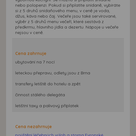
nebo polopenzi. Pokud si připlatíte snídaně, vybíráte
si z 5 druhů snídaňového menu, v ceně je voda,
džus, káva nebo čaj. Večeře jsou také servírované,
výběr z 5 druhů menu večeří, které sestává z
předkrmu, hlavního jídla a dezertu. Nápoje u večeře
nejsou v ceně.
Cena zahrnuje
ubytování na 7 nocí
leteckou přepravu, odlety jsou z Brna
transfery letiště do hotelu a zpět
činnost stálého delegáta
letištní taxy a palivový příplatek
Cena nezahrnuje
pojištění léčebných výloh a storna Evropské