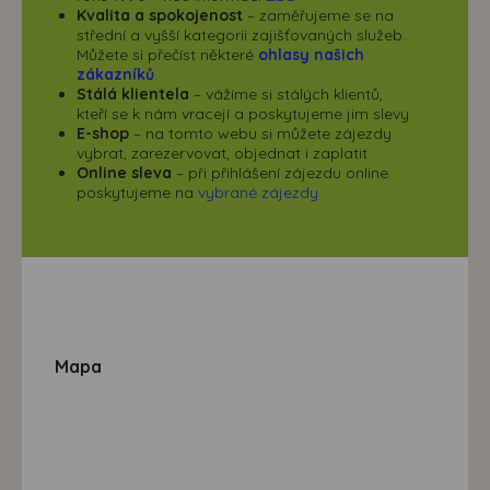
Kvalita a spokojenost
– zaměřujeme se na
střední a vyšší kategorii zajišťovaných služeb.
Můžete si přečíst některé
ohlasy našich
zákazníků
.
Stálá klientela
– vážíme si stálých klientů,
kteří se k nám vracejí a poskytujeme jim slevy
E-shop
– na tomto webu si můžete zájezdy
vybrat, zarezervovat, objednat i zaplatit
Online sleva
– při přihlášení zájezdu online
poskytujeme na
vybrané zájezdy
Mapa