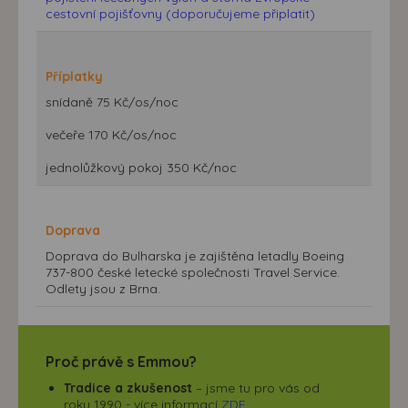
cestovní pojišťovny (doporučujeme připlatit)
Příplatky
snídaně 75 Kč/os/noc
večeře 170 Kč/os/noc
jednolůžkový pokoj 350 Kč/noc
Doprava
Doprava do Bulharska je zajištěna letadly Boeing
737-800 české letecké společnosti Travel Service.
Odlety jsou z Brna.
Proč právě s Emmou?
Tradice a zkušenost
– jsme tu pro vás od
roku 1990 - více informací
ZDE