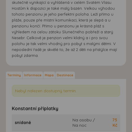
skutečně vynikající a vyhlášená v celém Svatém Vlasu.
Hostům k dispozici je také malý bazén. Velkou výhodou
tohoto penzionu je jeho perfektní poloha. Leží přímo u
pláže, pouze pře místní komunikaci, která je slepá a u
penzionu končí. Přímo u penzionu je krásná pláž s
výhledem na celou zátoku Slunečného pobřeží a starý
Nesebr. Celkově je penzion velmi klidný a i pro svou
polohu je tak velmi vhodný pro pobyt s malými dětmi. V
neposlední řadě je skvělé to, že až 2 děti na přistýlce mají
pobyt zdarma.
Termíny
Informace
Mapa
Destinace
Nebyl nalezen dostupný termín.
Konstantní příplatky
Na osobu /
75
snídaně
Na noc
Kč