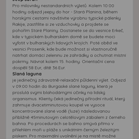
Pro milovníky nestandardních výletů. Kolem 10:00
hodiny odjezd jeepy do hor - Stará Planina, během
horskými cestami navštívíte výrobnu typické pálenky
Rakije, zastřílíte si ze vzduchovky a projdete se
pohořím Staré Planiny. Dostanete se do vesnice Erkeč,
kde v typickém bulharském domě se budete moci
vyfotit v bulharských lidových krojích. Poté oběd ve
vesnici Prosenik, kde bude možnost si vlastnoručně
natrhat domácí zeleninu ze zahrádky a ochutnat místní
pokrmy. Návrat kolem 15. hodiny. Orientační cena
dospělí 58 Eur, dítě 36 Eur.
Slaná laguna
je jedinečný zdravotně-relaxační půldenní výlet. Odjezd
v 09:00 hodin do Burgaské slané laguny, která je
proslulá svými blahodárnými účinky na lidský
organismus. Klienty čeká jedinečný přírodní rituál, který
zahrnuje dvacetiminutovou koupel ve vysoce
koncentrované slané vodě (luze) následovanou
přibližně 45minutovým celotělovým zábalem z černého
bahna. Po procedurách se bahno smývá přímo v
přilehlém moři u pláže s unikátním černým železitým
pískem. Pro maximální uvolnění je na místě možné