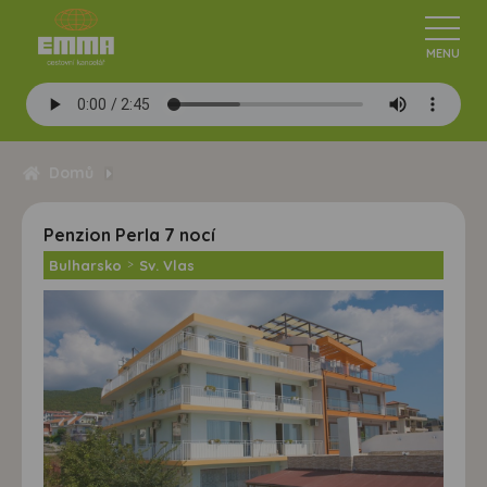
Domů
Penzion Perla 7 nocí
Bulharsko
>
Sv. Vlas