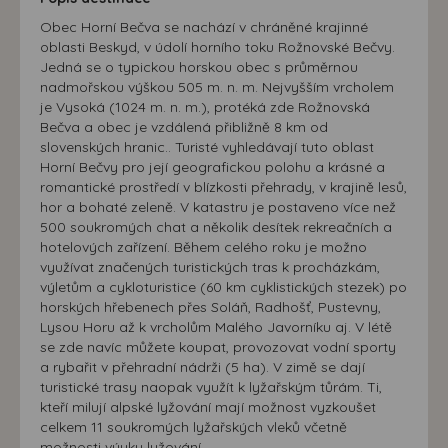
Obec Horní Bečva se nachází v chráněné krajinné
oblasti Beskyd, v údolí horního toku Rožnovské Bečvy.
Jedná se o typickou horskou obec s průměrnou
nadmořskou výškou 505 m. n. m. Nejvyšším vrcholem
je Vysoká (1024 m. n. m.), protéká zde Rožnovská
Bečva a obec je vzdálená přibližně 8 km od
slovenských hranic.. Turisté vyhledávají tuto oblast
Horní Bečvy pro její geografickou polohu a krásné a
romantické prostředí v blízkosti přehrady, v krajině lesů,
hor a bohaté zeleně. V katastru je postaveno více než
500 soukromých chat a několik desítek rekreačních a
hotelových zařízení. Během celého roku je možno
využívat značených turistických tras k procházkám,
výletům a cykloturistice (60 km cyklistických stezek) po
horských hřebenech přes Soláň, Radhošť, Pustevny,
Lysou Horu až k vrcholům Malého Javorníku aj. V létě
se zde navíc můžete koupat, provozovat vodní sporty
a rybařit v přehradní nádrži (5 ha). V zimě se dají
turistické trasy naopak využít k lyžařským tůrám. Ti,
kteří milují alpské lyžování mají možnost vyzkoušet
celkem 11 soukromých lyžařských vleků včetně
možnosti výuky lyžování.