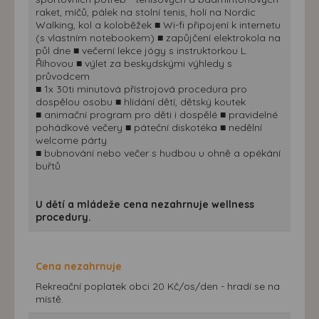
raket, míčů, pálek na stolní tenis, holí na Nordic
Walking, kol a koloběžek ■ Wi-fi připojení k internetu
(s vlastním notebookem) ■ zapůjčení elektrokola na
půl dne ■ večerní lekce jógy s instruktorkou L.
Říhovou ■ výlet za beskydskými výhledy s
průvodcem
■ 1x 30ti minutová přístrojová procedura pro
dospělou osobu ■ hlídání dětí, dětský koutek
■ animační program pro děti i dospělé ■ pravidelné
pohádkové večery ■ páteční diskotéka ■ nedělní
welcome párty
■ bubnování nebo večer s hudbou u ohně a opékání
buřtů
U dětí a mládeže cena nezahrnuje wellness
procedury.
Cena nezahrnuje
Rekreační poplatek obci 20 Kč/os/den - hradí se na
místě.