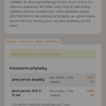
rozdělen do dvou samostatných budov Duo I a Duo II s
celkovou kapacitou 140 lůžek. Celý hotel je nekuřácký,
cyklisté a domácí mazlíčci jsou vítáni (příplatek za psa
290/390/490 Kč dle velikosti, při příjezdu se vybírá vratná
kauce 1000 Kč). Budovy jsou od sebe vzdáleny cca 50
metrů.
Termíny
Informace
Mapa
Destinace
Nebyl nalezen dostupný termín.
Konstantní příplatky
Na osobu / Na
1670
plná penze dospělý
zájezd
Kč
plná penze dítě 3-
Na osobu / Na
1050
15 let
zájezd
Kč
Kompletní tabulka katalogových cen