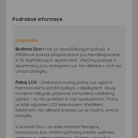
Podrobné informace
Ubytování
Budova Duo I
má 22 dvoulůžkových pokojů, 4
třílůžkové pokoje přizpůsobené pro hendikepované
a 10 čtyřlůžkových apartmánů. Všechny pokoje a
apartmány jsou kategorie Lux. Na některé z nich lze
umístit přistýlku.
Pokoj LUX
- Zrekonstruovaný pokoj Lux vybízí k
harmonickému prožití pobytu v Beskydech. Nový
moderní nábytek, příjemná atmosféra, nádherný
výhled – to vše je klíčem k vaší spokojenosti. Pokoj
je dále vybaven LCD televizorem, křesílkem,
telefonem. Na některé pokoje Lux je možno umístit
přistýlku.
V budově Duo I se dále nachází Recepce,
restaurace, bar, vnitřní vyhřívaný bazén, wellness
centrum a jednací místnost. Všechny společné