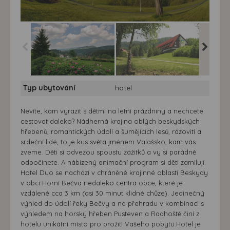
Hotel Duo*** - kouzelné
Hotel Duo*** - kouzelné
Hotel Du
Typ ubytování
hotel
letní prázdniny
letní prázdniny
letní pr
Nevíte, kam vyrazit s dětmi na letní prázdniny a nechcete
cestovat daleko? Nádherná krajina oblých beskydských
hřebenů, romantických údolí a šumějících lesů, rázovití a
srdeční lidé, to je kus světa jménem Valašsko, kam vás
zveme. Děti si odvezou spoustu zážitků a vy si parádně
odpočinete. A nábízený animační program si děti zamilují.
Hotel Duo se nachází v chráněné krajinné oblasti Beskydy
v obci Horní Bečva nedaleko centra obce, které je
vzdálené cca 3 km (asi 30 minut klidné chůze). Jedinečný
výhled do údolí řeky Bečvy a na přehradu v kombinaci s
výhledem na horský hřeben Pusteven a Radhoště činí z
hotelu unikátní místo pro prožití Vašeho pobytu.Hotel je