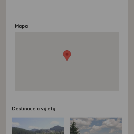
máme možnost vytvářet profily založené na Vašich
zájmech. Na základě těchto informací není zpravidla
možná bezprostřední identifikace uživatele. Bez vyjádření
souhlasu, nedojde k zobrazování obsahu a reklam
Mapa
přizpůsobených Vašim zájmům.
Destinace a výlety