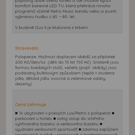
poplatný době svého vzniku a tak můžete využít
komfort barevné LED TV, která přehrává mnoho
programů včetně Retro Music kanálu nebo si pustit
vybranou hudbu z 60. ~ 80. let.
V budově Duo II je klubovna s krbem.
Stravování
Polopenze. Možnost doplacení obědů za příplatek
200 Kč/den/os. (děti do 15 let 150 Kč). Snídaně jsou
formou švédských stolů, večeře (popř. obědy) jsou
podávány bufetovým způsobem (teplá + studená
jídla, dětská jídla, ovocné a zeleninové saláty,
dezerty).
Cena zahrnuje
■ 7x ubytování v pokojích Lux/Retro s polopenzí ■
parkování u hotelu ■ volný vstup do vnitřního
vyhřívaného bazénu a venkovního bazénu ■
využívání venkovních sportovišť ■ zdarma zapůjčení
sportovních potřeb - tenisových a badmintonových