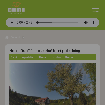
Domů
Hotel Duo*** - kouzelné letní prázdniny
Česká republika
>
Beskydy - Horní Bečva