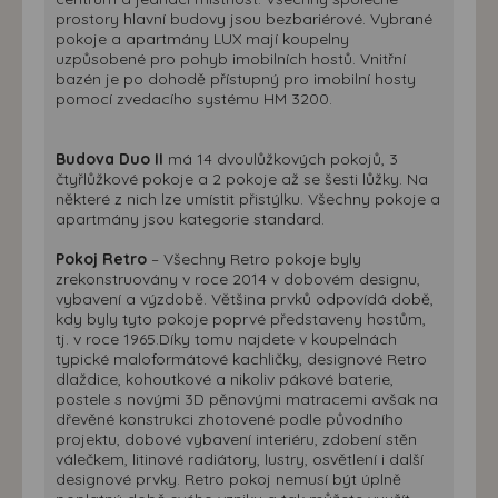
prostory hlavní budovy jsou bezbariérové. Vybrané
pokoje a apartmány LUX mají koupelny
uzpůsobené pro pohyb imobilních hostů. Vnitřní
bazén je po dohodě přístupný pro imobilní hosty
pomocí zvedacího systému HM 3200.
Budova Duo II
má 14 dvoulůžkových pokojů, 3
čtyřlůžkové pokoje a 2 pokoje až se šesti lůžky. Na
některé z nich lze umístit přistýlku. Všechny pokoje a
apartmány jsou kategorie standard.
Pokoj Retro
– Všechny Retro pokoje byly
zrekonstruovány v roce 2014 v dobovém designu,
vybavení a výzdobě. Většina prvků odpovídá době,
kdy byly tyto pokoje poprvé představeny hostům,
tj. v roce 1965.Díky tomu najdete v koupelnách
typické maloformátové kachličky, designové Retro
dlaždice, kohoutkové a nikoliv pákové baterie,
postele s novými 3D pěnovými matracemi avšak na
dřevěné konstrukci zhotovené podle původního
projektu, dobové vybavení interiéru, zdobení stěn
válečkem, litinové radiátory, lustry, osvětlení i další
designové prvky. Retro pokoj nemusí být úplně