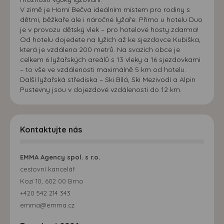
V zimě je Horní Bečva ideálním místem pro rodiny s
dětmi, běžkaře ale i náročné lyžaře. Přímo u hotelu Duo
je v provozu dětský vlek – pro hotelové hosty zdarma!
Od hotelu dojedete na lyžích až ke sjezdovce Kubiška,
která je vzdálena 200 metrů. Na svazích obce je
celkem 6 lyžařských areálů s 13 vleky a 16 sjezdovkami
– to vše ve vzdálenosti maximálně 5 km od hotelu.
Další lyžařská střediska – Ski Bílá, Ski Mezivodí a Alpin
Pustevny jsou v dojezdové vzdálenosti do 12 km.
Kontaktujte nás
EMMA Agency spol. s r.o.
cestovní kancelář
Kozí 10, 602 00 Brno
+420 542 214 343
emma@emma.cz