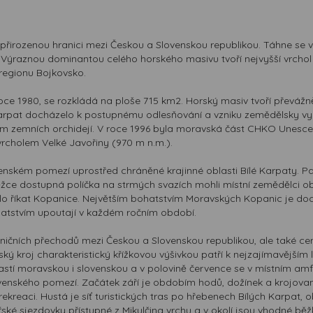
í přirozenou hranici mezi Českou a Slovenskou republikou. Táhne s
ýraznou dominantou celého horského masivu tvoří nejvyšší vrchol –
oregionu Bojkovsko.
oce 1980, se rozkládá na ploše 715 km2. Horský masiv tvoří převážn
pat docházelo k postupnému odlesňování a vzniku zemědělsky využív
 zemních orchidejí. V roce 1996 byla moravská část CHKO Unescem 
vrcholem Velké Javořiny (970 m n.m.).
enském pomezí uprostřed chráněné krajinné oblasti Bílé Karpaty. P
těžce dostupná políčka na strmých svazích mohli místní zemědělci 
čalo říkat Kopanice. Největším bohatstvím Moravských Kopanic je do
ohatstvím upoutají v každém ročním období.
ičních přechodů mezi Českou a Slovenskou republikou, ale také centr
ský kroj charakteristický křížkovou výšivkou patří k nejzajímavějš
stí moravskou i slovenskou a v polovině července se v místním amfi
ovenského pomezí. Začátek září je obdobím hodů, dožínek a krojova
 rekreaci. Hustá je síť turistických tras po hřebenech Bílých Karpat
ské sjezdovky přístupné z Mikulčina vrchu a v okolí jsou vhodné běž