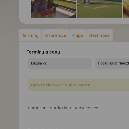
Hotel Kopanice**** -
Hotel Kopanice**** -
Hot
zážitkový týden -
zážitkový týden -
záž
terasa
výhled
s 
Termíny
Informace
Mapa
Destinace
Termíny a ceny
Nebyl nalezen dostupný termín.
Kompletní tabulka katalogových cen