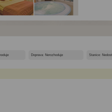
el Kopanice**** -
Hotel Kopanice**** -
Hotel Kopanice**** -
itkový týden - pokoj
zážitkový týden -
zážitkový týden -
balkonem
wellness
lehátka