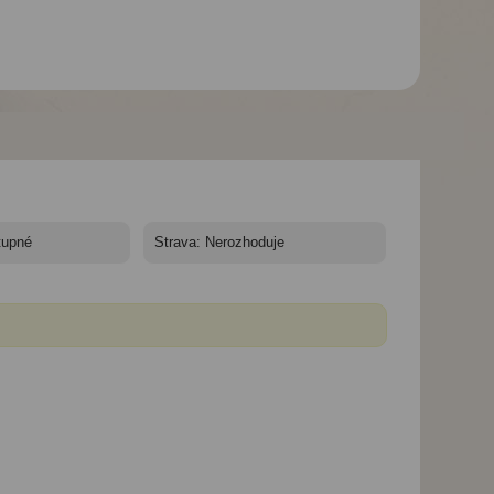
Hotel Kopanice**** -
Hotel Kopanice**** -
Hotel Kopanice****
zážitkový týden -
zážitkový týden - bar
zážitkový týden -
wellness
twin