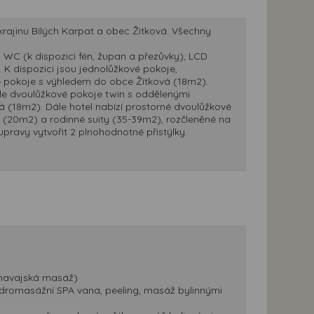
rajinu Bílých Karpat a obec Žitková. Všechny
WC (k dispozici fén, župan a přezůvky), LCD
. K dispozici jsou jednolůžkové pokoje,
é pokoje s výhledem do obce Žítková (18m2).
le dvoulůžkové pokoje twin s oddělenými
 (18m2). Dále hotel nabízí prostorné dvoulůžkové
(20m2) a rodinné suity (35-39m2), rozčleněné na
upravy vytvořit 2 plnohodnotné přistýlky.
, havajská masáž)
hydromasážní SPA vana, peeling, masáž bylinnými