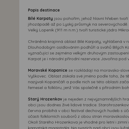
Popis destinace
Bílé Karpaty
jsou pohořím, jehož hlavní hřeben tvoř
jihozápadě až po Lyský průsmyk na severovýchodě. V
Velký Lopeník (911 m n.m.) tvoří turistické jádro Mikr
Chráněná krajinná oblast Bílé Karpaty, vyhlášená v r
Dlouhodobým osídlováním podhůří a svahů Bílých Kar
vyznačující se zejména velkým druhovým zastoupením
Karpat je i národní přírodní rezervace Javořina pod 
Moravské Kopanice
se rozkládají na moravsko-slov
Vyškovec. Oblast získala své jméno podle toho, že 
nazývali Kopaničáři a podle nich se této oblasti za
řemesel a folklóru, jenž Vás společně s přírodním b
Starý Hrozenkov
je nejeden z nejvýznamnějších hran
obci jsou dodnes živé lidové tradice. Starohrozenkov
června probíhá v obci festival dechových hudeb s úča
účasti folklorních souborů z obou stran moravskosl
Okolí Starého Hrozenkova je vhodné pro letní i zimní
karpatská magistrála. Na svazích nad obcí jsou lyžař