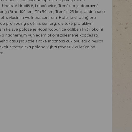
– Uherské Hradiště, Luhačovice, Trenčín a je dopravně
pný (Brno 100 km, Zlín 50 km, Trenčín 25 km). Jedná se o
el, s vlastním wellness centrem. Hotel je vhodný pro
u pro rodiny s dětmi, seniory, ale také pro aktivní
em ke své poloze je Hotel Kopanice oblíben kvůli okolní
ě a nádherným výhledem okolní zalesněné kopce.Pro
lného času jsou zde široké možnosti cyklovýletů a pěších
 okolí. Strategická poloha vybízí rovněž k výletům na
ko.