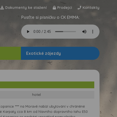
Dokumenty ke stažení
Prodejci
Kontakty
Pusťte si písničku o CK EMMA:
Exotické zájezdy
hotel
Kopanice **** na Moravě nabízí ubytování v chráněné
Bílé Karpaty cca 8 km od hlavního dopravního tahu E50
el Kopanice se nachází uprostřed pomyslného