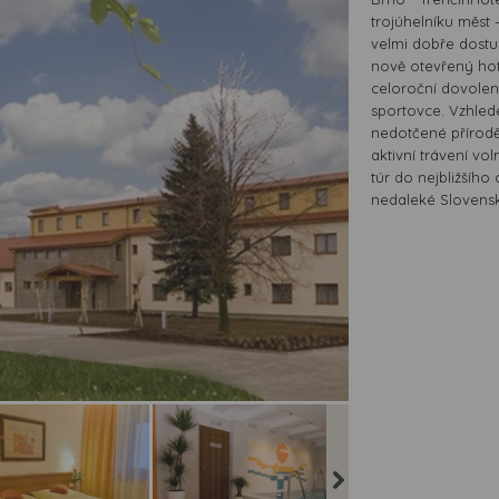
trojúhelníku měst 
velmi dobře dostu
nově otevřený hot
celoroční dovoleno
sportovce. Vzhled
nedotčené přírod
aktivní trávení vo
túr do nejbližšího
nedaleké Slovens