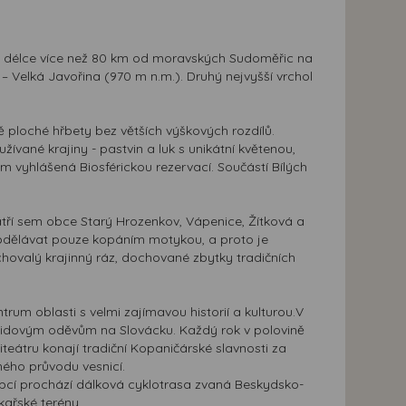
e v délce více než 80 km od moravských Sudoměřic na
 Velká Javořina (970 m n.m.). Druhý nejvyšší vrchol
ě ploché hřbety bez větších výškových rozdílů.
ané krajiny - pastvin a luk s unikátní květenou,
vyhlášená Biosférickou rezervací. Součástí Bílých
atří sem obce Starý Hrozenkov, Vápenice, Žítková a
obdělávat pouze kopáním motykou, a proto je
chovalý krajinný ráz, dochované zbytky tradičních
um oblasti s velmi zajímavou historií a kulturou.V
ím lidovým oděvům na Slovácku. Každý rok v polovině
teátru konají tradiční Kopaničárské slavnosti za
ného průvodu vesnicí.
, obcí prochází dálková cyklotrasa zvaná Beskydsko-
kařské terény.