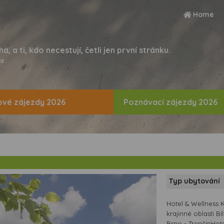
Home
ha, a ti, kdo necestují, četli jen první stránku.
s
vé zájezdy 2026
Poznávací zájezdy 2026
Typ ubytování
Hotel & Wellness 
krajinné oblasti 
Brno - TrenčínHot