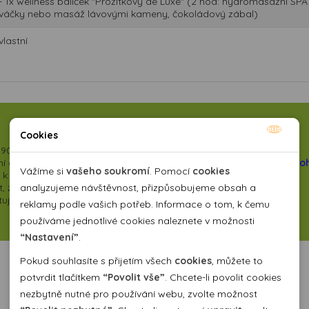
- 1x wellness balíček "Prožitkový de Luxe" (2 hod: hydromasážní SPA
váčky nebo masáž lávovými kameny, čokoládový zábal)
vlastní
Cookies
Nutné cookies
90 - více informací
ZDE
 a vyšší kategorii zajišťovaných služeb. Můžete si přečíst některé
o
Nutné cookies pomáhají, aby byla webová stránka
Vážíme si
vašeho soukromí
. Pomocí
cookies
se k nám vracejí a poskytujeme jim slevy
použitelná tak, že umožní základní funkce jako navigace
 zarezervovat, objednat i zaplatit
analyzujeme návštěvnost, přizpůsobujeme obsah a
kytujeme na
vybrané zájezdy
stránky a přístup k zabezpečeným sekcím webové stránky.
reklamy podle vašich potřeb. Informace o tom, k čemu
Webová stránka nemůže správně fungovat bez těchto
používáme jednotlivé cookies naleznete v možnosti
cookies.
“Nastavení”
.
Pokud souhlasíte s přijetím všech
cookies
, můžete to
Analytické cookies
potvrdit tlačítkem
“Povolit vše”
. Chcete-li povolit cookies
nezbytně nutné pro používání webu, zvolte možnost
Pomocí analytických cookies můžeme měřit návštěvnost