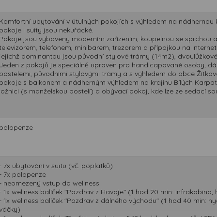
Komfortní ubytování v útulných pokojích s výhledem na nádhernou k
pokoje i suity jsou nekuřácké.
Pokoje jsou vybaveny moderním zařízením, koupelnou se sprchou a 
televizorem, telefonem, minibarem, trezorem a přípojkou na internet
jejichž dominantou jsou původní stylové trámy (14m2), dvoulůžkov
Jeden z pokojů je speciálně upraven pro handicapované osoby, dá
postelemi, původními stylovými trámy a s výhledem do obce Žítková
pokoje s balkonem a nádherným výhledem na krajinu Bílých Karpat 
ložnici (s manželskou postelí) a obývací pokoj, kde lze ze sedací so
polopenze
- 7x ubytování v suitu (vč. poplatků)
- 7x polopenze
- neomezený vstup do wellness
- 1x wellness balíček "Pozdrav z Havaje" (1 hod 20 min: infrakabina
- 1x wellness balíček "Pozdrav z dálného východu" (1 hod 40 min: 
váčky)