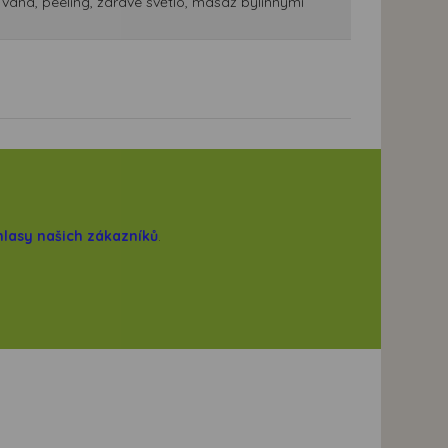
 vana, peeling, zdravé světlo, masáž bylinnými
hlasy našich zákazníků
.