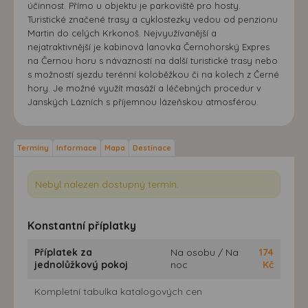
účinnost. Přímo u objektu je parkoviště pro hosty.
Turistické značené trasy a cyklostezky vedou od penzionu
Martin do celých Krkonoš. Nejvyužívanější a
nejatraktivnější je kabinová lanovka Černohorský Expres
na Černou horu s návazností na další turistické trasy nebo
s možností sjezdu terénní koloběžkou či na kolech z Černé
hory. Je možné využít masáží a léčebných procedur v
Janských Lázních s příjemnou lázeňskou atmosférou.
Termíny
Informace
Mapa
Destinace
Nebyl nalezen dostupný termín.
Konstantní příplatky
Příplatek za
Na osobu / Na
174
jednolůžkový pokoj
noc
Kč
Kompletní tabulka katalogových cen