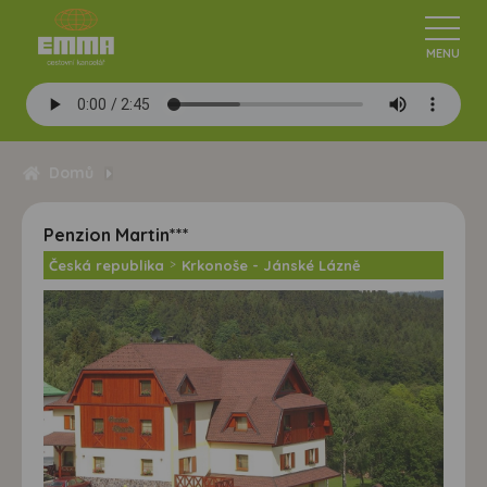
Domů
Penzion Martin***
Česká republika
>
Krkonoše - Jánské Lázně