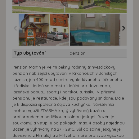
Penzion Martin*** -
Penzion Martin*** -
Penzion M
Typ ubytování
penzion
Jánské Lázně - penzion
Penzion Martin
Penzion 
Martin
Penzion Martin je velmi pěkný rodinný tříhvězdičkový
penzion nabízející ubytování v Krkonoších v Janských
Lázních, jen 400 m od centra vyhledávaného léčebného
střediska. Jedná se o místo ideální pro dovolenou,
lázeňské pobyty, sporty i horskou turistiku. V přízemí
pensionu je restaurace, kde jsou podávány snídaně. Dále
je k dispozici společná čajová kuchyňka. Návštěvníci
mohou využít ZDARMA krytý vyhřívaný bazén s
protiproudem a perličkou a solnou jeskyni. Bazén je
soukromý a vstup je po pokojích, max. 4 osoby najednou.
Bazén je vyhřívaný na 27 - 28°C. Sůl do solné jeskyně je
dovezena z Himalájí a z Mrtvého moře pro svou vysokou