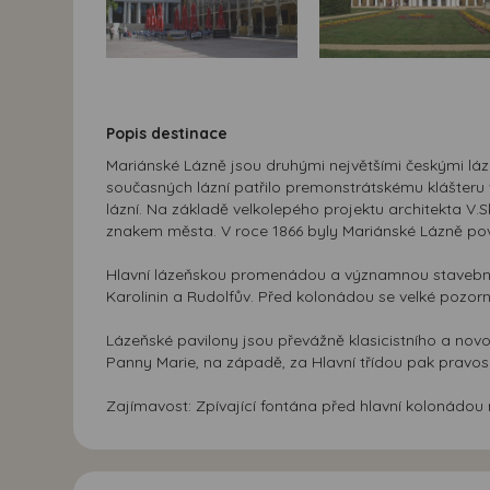
Popis destinace
Mariánské Lázně jsou druhými největšími českými láz
současných lázní patřilo premonstrátskému klášteru v
lázní. Na základě velkolepého projektu architekta V.
znakem města. V roce 1866 byly Mariánské Lázně pový
Hlavní lázeňskou promenádou a významnou stavební 
Karolinin a Rudolfův. Před kolonádou se velké pozorn
Lázeňské pavilony jsou převážně klasicistního a novo
Panny Marie, na západě, za Hlavní třídou pak pravosl
Zajímavost: Zpívající fontána před hlavní kolonádo