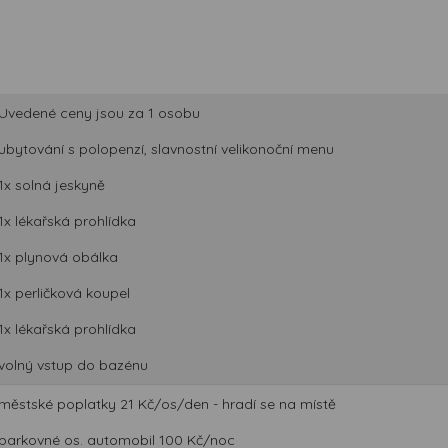
Uvedené ceny jsou za 1 osobu
ubytování s polopenzí, slavnostní velikonoční menu
1x solná jeskyně
1x lékařská prohlídka
1x plynová obálka
1x perličková koupel
1x lékařská prohlídka
volný vstup do bazénu
městské poplatky 21 Kč/os/den - hradí se na místě
parkovné os. automobil 100 Kč/noc