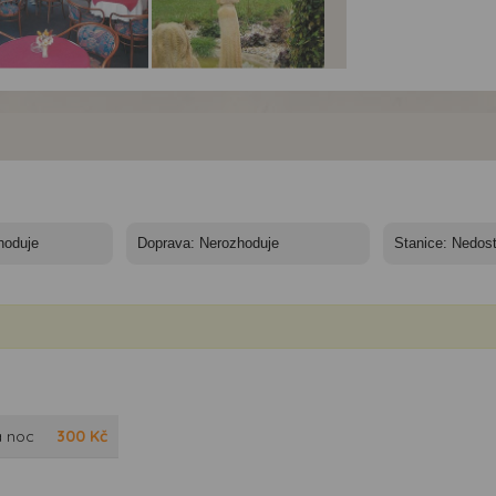
el Krakonoš*** -
Hotel Krakonoš*** -
Hotel Krakonoš*** -
ikonoční pobyt -
velikonoční pobyt -
velikonoční pobyt -
iánské Lázně -
Krakonos, sochařský
Krakonoš
el Krakonoš
koutek
a noc
300
Kč