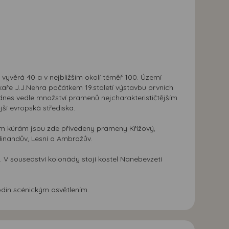
vyvěrá 40 a v nejbližším okolí téměř 100. Území
kaře J.J.Nehra počátkem 19.století výstavbu prvních
 dnes vedle množství pramenů nejcharakterističtějším
ší evropská střediska.
m kúrám jsou zde přivedeny prameny Křížový,
dinandův, Lesní a Ambrožův.
. V sousedství kolonády stojí kostel Nanebevzetí
odin scénickým osvětlením.