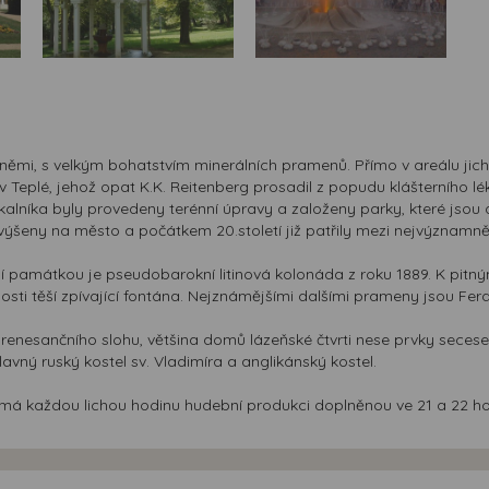
němi, s velkým bohatstvím minerálních pramenů. Přímo v areálu jich 
 Teplé, jehož opat K.K. Reitenberg prosadil z popudu klášterního lé
Skalníka byly provedeny terénní úpravy a založeny parky, které jsou
šeny na město a počátkem 20.století již patřily mezi nejvýznamněj
památkou je pseudobarokní litinová kolonáda z roku 1889. K pitný
osti těší zpívající fontána. Nejznámějšími dalšími prameny jsou Fer
renesančního slohu, většina domů lázeňské čtvrti nese prvky secese
avný ruský kostel sv. Vladimíra a anglikánský kostel.
u má každou lichou hodinu hudební produkci doplněnou ve 21 a 22 h