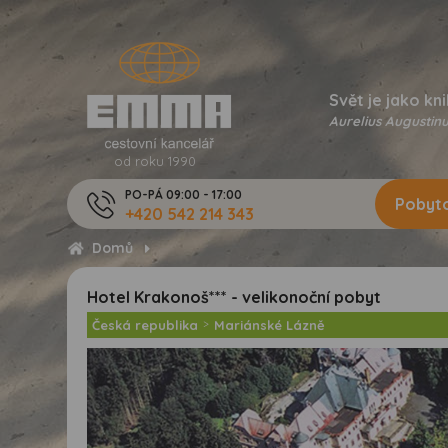
Svět je jako kni
Aurelius Augustinu
od roku 1990
PO-PÁ 09:00 - 17:00
Pobyto
+420 542 214 343
Domů
Hotel Krakonoš*** - velikonoční pobyt
Česká republika
>
Mariánské Lázně