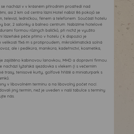
* se nachází v v krásném přírodním prostředí nad
i, asi 2 km od centra lázní.Hotel nabízí 86 pokojů se
m, televizí, ledničkou, fénem a telefonem. Součástí hotelu
bby bar, 2 salonky a balneo centrum. Nabízíme hotelové
urami formou různých balíčků, při nichž je využito
 lázeňské péče přímo v hotelu ( k dispozici je
n velikosti 11x6 m s protiproudem, mikroklimatická solná
ovoz, ale i pedikúra, manikúra, kadeřnictví, kosmetika,
je zajištěno kabinovou lanovkou, MHD a dopravní firmou.
e nachází lyžařská sjezdovka s vlekem (i s večerním
 trasy, tenisové kurty, golfové hřiště a miniaturpark s
amků.
eny v libovolném termínu a na libovolný počet nocí.
vali jiný termín, než je uveden v naší tabulce s termíny
jte nás.