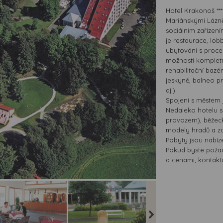
Hotel Krakonoš **
Mariánskými Lázněm
sociálním zařízení
je restaurace, lo
ubytování s proced
možností kompletní
rehabilitační bazé
jeskyně, balneo pr
aj.).
Spojení s městem 
Nedaleko hotelu s
provozem), běžecké
modely hradů a z
Pobyty jsou nabíz
Pokud byste požado
a cenami, kontaktu