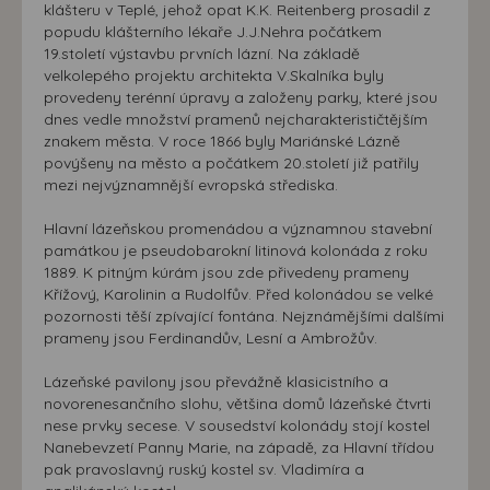
klášteru v Teplé, jehož opat K.K. Reitenberg prosadil z
popudu klášterního lékaře J.J.Nehra počátkem
19.století výstavbu prvních lázní. Na základě
velkolepého projektu architekta V.Skalníka byly
provedeny terénní úpravy a založeny parky, které jsou
dnes vedle množství pramenů nejcharakterističtějším
znakem města. V roce 1866 byly Mariánské Lázně
povýšeny na město a počátkem 20.století již patřily
mezi nejvýznamnější evropská střediska.
Hlavní lázeňskou promenádou a významnou stavební
památkou je pseudobarokní litinová kolonáda z roku
1889. K pitným kúrám jsou zde přivedeny prameny
Křížový, Karolinin a Rudolfův. Před kolonádou se velké
pozornosti těší zpívající fontána. Nejznámějšími dalšími
prameny jsou Ferdinandův, Lesní a Ambrožův.
Lázeňské pavilony jsou převážně klasicistního a
novorenesančního slohu, většina domů lázeňské čtvrti
nese prvky secese. V sousedství kolonády stojí kostel
Nanebevzetí Panny Marie, na západě, za Hlavní třídou
pak pravoslavný ruský kostel sv. Vladimíra a