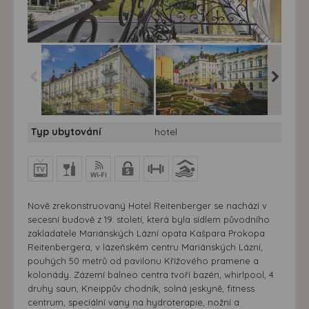
Hotel Reitenberger**** -
Hotel Reitenberger**** -
Hotel Rei
Typ ubytování
hotel
Diagnosticko-
Diagnosticko-
Diagnos
terapeutický balíček -
terapeutický balíček -
terapeut
Mariánské lázně . hotel
Mariánské Lázně - hotel
Mariánsk
Reintenberger
Reitenberger
Reinten
Nově zrekonstruovaný Hotel Reitenberger se nachází v
secesní budově z 19. století, která byla sídlem původního
zakladatele Mariánských Lázní opata Kašpara Prokopa
Reitenbergera, v lázeňském centru Mariánských Lázní,
pouhých 50 metrů od pavilonu Křížového pramene a
kolonády. Zázemí balneo centra tvoří bazén, whirlpool, 4
druhy saun, Kneippův chodník, solná jeskyně, fitness
centrum, speciální vany na hydroterapie, nožní a