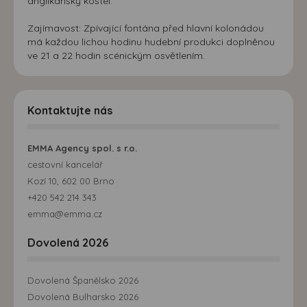
anglikánský kostel.
Zajímavost: Zpívající fontána před hlavní kolonádou
má každou lichou hodinu hudební produkci doplněnou
ve 21 a 22 hodin scénickým osvětlením.
Kontaktujte nás
EMMA Agency spol. s r.o.
cestovní kancelář
Kozí 10, 602 00 Brno
+420 542 214 343
emma@emma.cz
Dovolená 2026
Dovolená Španělsko 2026
Dovolená Bulharsko 2026