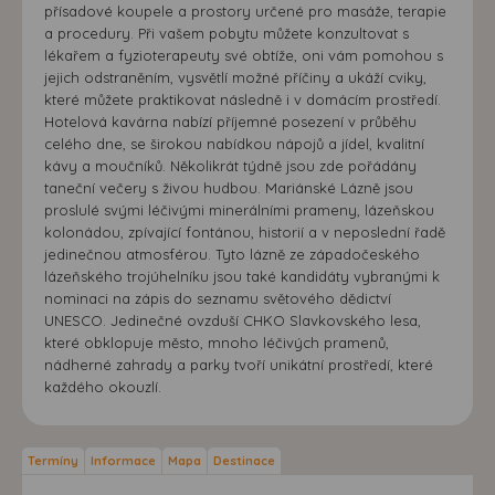
přísadové koupele a prostory určené pro masáže, terapie
a procedury. Při vašem pobytu můžete konzultovat s
lékařem a fyzioterapeuty své obtíže, oni vám pomohou s
jejich odstraněním, vysvětlí možné příčiny a ukáží cviky,
které můžete praktikovat následně i v domácím prostředí.
Hotelová kavárna nabízí příjemné posezení v průběhu
celého dne, se širokou nabídkou nápojů a jídel, kvalitní
kávy a moučníků. Několikrát týdně jsou zde pořádány
taneční večery s živou hudbou. Mariánské Lázně jsou
proslulé svými léčivými minerálními prameny, lázeňskou
kolonádou, zpívající fontánou, historií a v neposlední řadě
jedinečnou atmosférou. Tyto lázně ze západočeského
lázeňského trojúhelníku jsou také kandidáty vybranými k
nominaci na zápis do seznamu světového dědictví
UNESCO. Jedinečné ovzduší CHKO Slavkovského lesa,
které obklopuje město, mnoho léčivých pramenů,
nádherné zahrady a parky tvoří unikátní prostředí, které
každého okouzlí.
Termíny
Informace
Mapa
Destinace