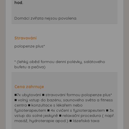
hod.
Domácí zvířata nejsou povolena.
Stravování
polopenze plus*
* (lehký oběd formou denní polévky, salátového
bufetu a pečiva)
Cena zahrnuje
■7x ubytování ■ stravování formou polopenze plus*
■ volný vstup do bazénu, saunového světa a fitness
centra ■ konzultace s lékařem nebo
fyzioterapeutem ■ 4x cvičení s fyzioterapeutem ■ 3x
vstup do solné jeskyně ■ relaxační procedura ( např.
masáž, hydroterapie apod.) ■ lázeňská taxa