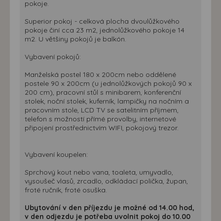
pokoje.
Superior pokoj - celková plocha dvoulůžkového
pokoje činí cca 23 m2, jednolůžkového pokoje 14
m2. U většiny pokojů je balkón.
Vybavení pokojů:
Manželská postel 180 x 200cm nebo oddělené
postele 90 x 200cm (u jednolůžkových pokojů 90 x
200 cm), pracovní stůl s minibarem, konferenční
stolek, noční stolek, kuferník, lampičky na nočním a
pracovním stole, LCD TV se satelitním příjmem,
telefon s možností přímé provolby, internetové
připojení prostřednictvím WIFI, pokojový trezor.
Vybavení koupelen:
Sprchový kout nebo vana, toaleta, umyvadlo,
vysoušeč vlasů, zrcadlo, odkládací polička, župan,
froté ručník, froté osuška.
Ubytování v den příjezdu je možné od 14.00 hod,
v den odjezdu je potřeba uvolnit pokoj do 10.00